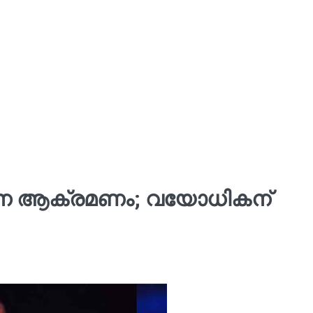
ട്ടാന ആക്രമണം; വയോധികന്