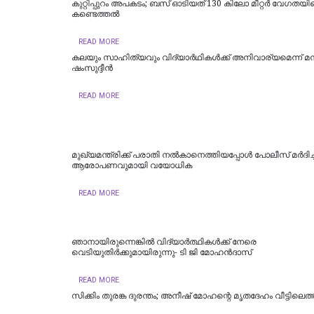
കുറ്റിപ്പുറം അപകടം; ബസ് ഓടിയത് 130 കിലോ മീറ്റർ വേഗതയില
കണ്ടെത്തൽ
READ MORE
കലയും സാഹിത്യവും വിദ്യാർഥികൾക്ക് അനിവാര്യമെന്ന് മന
ഷംസുദ്ദീൻ
READ MORE
മുഖ്യമന്ത്രിക്ക് പരാതി നൽകാനെത്തിയപ്പോൾ പോലീസ് മർദിച്ച
ആരോപണവുമായി വയോധിക
READ MORE
ഞാനായിരുന്നെങ്കില്‍ വിദ്യാര്‍ത്ഥികള്‍ക്ക് നേരെ
വെടിയുതിര്‍ക്കുമായിരുന്നു- ടി ജി മോഹൻദാസ്
READ MORE
സിക്കിം തുരങ്ക ​​​ദുരന്തം; അനീഷ്‌ മോഹന്റെ മൃതദേഹം വീട്ടിലെത്ത