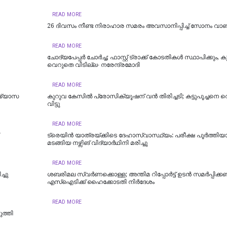
READ MORE
26 ദിവസം നീണ്ട നിരാഹാര സമരം അവസാനിപ്പിച്ച് സോനം വാങ
READ MORE
ചോദ്യപേപ്പർ ചോർച്ച; ഫാസ്റ്റ് ട്രാക്ക് കോടതികള്‍ സ്ഥാപിക്കും, കു
വെറുതെ വിടില്ല- നരേന്ദ്രമോദി
READ MORE
ാഭ്യാസ
കുറുവ കേസിൽ പ്രോസിക്യൂഷന് വൻ തിരിച്ചടി; കട്ടുപൂച്ചനെ 
വിട്ടു
READ MORE
ട്രെയിൻ യാത്രയ്ക്കിടെ ദേഹാസ്വാസ്ഥ്യം: പരീക്ഷ പൂർത്തിയാക
മടങ്ങിയ നഴ്സിങ് വിദ്യാർഥിനി മരിച്ചു
READ MORE
്ചു
ശബരിമല സ്വര്‍ണക്കൊള്ള; അന്തിമ റിപ്പോര്‍ട്ട് ഉടന്‍ സമര്‍പ്പിക്ക
എസ്‌ഐടിക്ക് ഹൈക്കോടതി നിര്‍ദേശം
READ MORE
ുത്തി