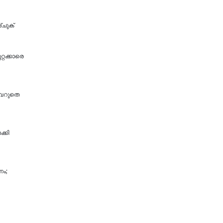
്ചുക്
റ്റക്കാരെ
വെറുതെ
്കി
ണം;