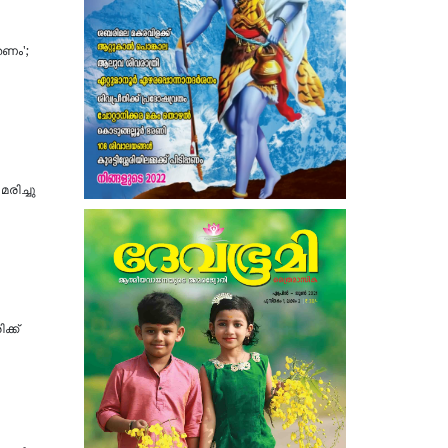
തണം';
രിച്ചു
ക്ക്