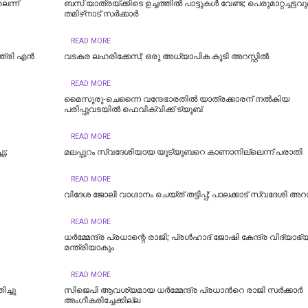
െന്ന്
ബസ് യാത്രയ്ക്കിടെ ഉച്ചത്തിൽ പാട്ടുകൾ വേണ്ട; പെരുമാറ്റച്ചട്ടവ
തമിഴ്‌നാട് സര്‍ക്കാര്‍
READ MORE
്ത്രി എൻ
വടകര ലഹരിക്കേസ്; ഒരു അധ്യാപിക കൂടി അറസ്റ്റില്‍
READ MORE
മൈസൂരു-ചെന്നൈ വന്ദേഭാരതില്‍ യാത്രക്കാരന് നല്‍കിയ
പരിപ്പുവടയില്‍ ഫെവിക്വിക്ക് ട്യൂബ്
READ MORE
ു;
മലപ്പുറം സ്വദേശിയായ യൂട്യൂബറെ കാണാനില്ലെന്ന് പരാതി
READ MORE
വിദേശ ജോലി വാഗ്ദാനം ചെയ്ത് തട്ടിപ്പ്; പാലക്കാട് സ്വദേശി അറസ്
READ MORE
ധര്‍മ്മേന്ദ്ര പ്രധാന്റെ രാജി; പ്രള്‍ഹാദ് ജോഷി കേന്ദ്ര വിദ്യാ
മന്ത്രിയാകും
READ MORE
ിച്ചു
സിജെപി ആവശ്യമായ ധർമ്മേന്ദ്ര പ്രധാന്‍റെ രാജി സർക്കാർ
അംഗീകരിച്ചേക്കില്ല