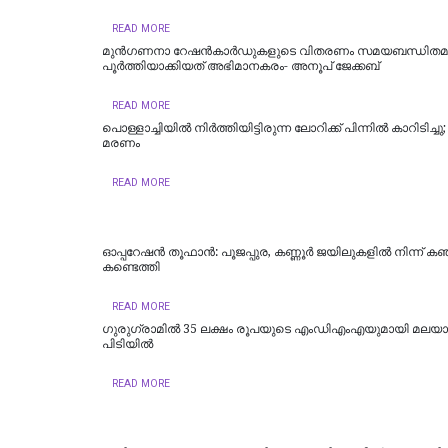
READ MORE
മുൻഗണനാ റേഷൻകാർഡുകളുടെ വിതരണം സമയബന്ധിതമ
പൂർത്തിയാക്കിയത് അഭിമാനകരം- അനൂപ് ജേക്കബ്
READ MORE
പൊള്ളാച്ചിയില്‍ നിർത്തിയിട്ടിരുന്ന ലോറിക്ക് പിന്നിൽ കാറിടിച്ച
മരണം
READ MORE
ഓപ്പറേഷൻ തൂഫാൻ: പൂജപ്പുര, കണ്ണൂർ ജയിലുകളിൽ നിന്ന് കഞ
കണ്ടെത്തി
READ MORE
ഗുരുഗ്രാമിൽ 35 ലക്ഷം രൂപയുടെ എംഡിഎംഎയുമായി മലയാള
പിടിയില്‍
READ MORE