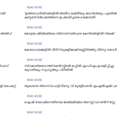
READ MORE
ായി
'ഉത്തരവാദിത്വങ്ങളിൽ അതീവ ഭക്തിയും ജാഗ്രതയും പുലര്‍ത്
കണ്ഠരര് ബ്രഹ്മദത്തനെ ഉപദേശിച്ച് ഹൈക്കോടതി
READ MORE
ു; അഞ്ച്
കോട്ടയം ജില്ലയിലെ വിനോദസഞ്ചാര കേന്ദ്രങ്ങളിൽ വിലക്ക്
READ MORE
കോലാഹലമേട്ടിൽ വീടിന് മുകളിലേക്ക് മണ്ണിടിഞ്ഞു വീണു; ഒരാൾ മ
READ MORE
്ചാവ്
സ്വകാര്യഭാഗത്ത് മെൻസ്ട്രൽ കപ്പിൽ എംഡിഎംഎ ഒളിപ്പിച്ചു;
യുവതിയും സുഹൃത്തും പിടിയിൽ
READ MORE
ി പൈലറ്റ്
തുലാഭാര ത്രാസ് പൊട്ടിവീണു; വി മുരളീധരന്‍ എംഎല്‍എക്ക് പരി
READ MORE
ഐഷി ഘോഷിനെതിരായ ജാമ്യമില്ലാ അറസ്റ്റ് വാറണ്ടിന് സ്റ്റേ
READ MORE