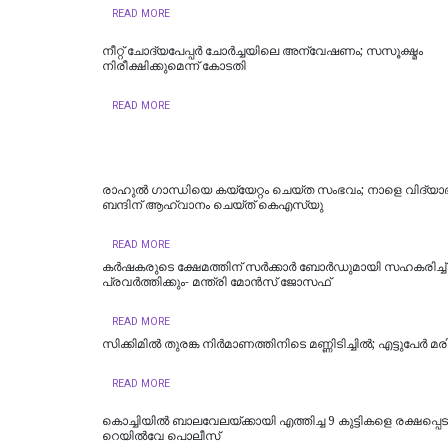
READ MORE
നീറ്റ് ചോദ്യപേപ്പര്‍ ചോര്‍ച്ചയിലെ അന്വേഷണം; സസൂക്ഷ്മം
നിരീക്ഷിക്കുമെന്ന് കോടതി
READ MORE
രാഹുൽ ​ഗാന്ധിയെ കയ്യേറ്റം ചെയ്ത സംഭവം‌; നാളെ വിദ്യ
ബന്ദിന് ആഹ്വാനം ചെയ്ത് കെഎസ്‍യു
READ MORE
കർഷകരുടെ ക്ഷേമത്തിന് സർക്കാർ ബോർഡുമായി സഹകരിച്ച്
പ്രവർത്തിക്കും- മന്ത്രി മോൻസ് ജോസഫ്
READ MORE
സിക്കിമിൽ തുരങ്ക നിർമാണത്തിനിടെ മണ്ണിടിച്ചിൽ; എട്ടുപേർ മരിച
READ MORE
കൊച്ചിയില്‍ ബാലവേലയ്ക്കായി എത്തിച്ച 9 കുട്ടികളെ രക്ഷപ്പെട
റെയില്‍വേ പൊലീസ്