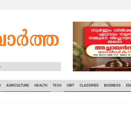
6
R
AGRICULTURE
HEALTH
TECH
OBIT
CLASSIFIED
BUSINESS
ED