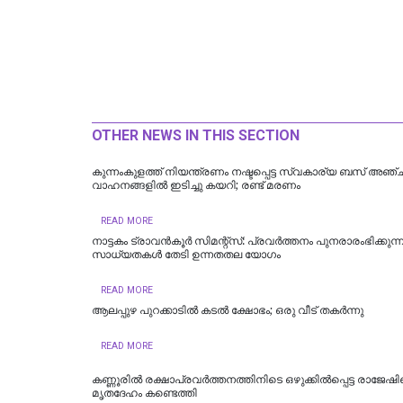
OTHER NEWS IN THIS SECTION
കുന്നംകുളത്ത് നിയന്ത്രണം നഷ്ടപ്പെട്ട സ്വകാര്യ ബസ് അഞ്ച
വാഹനങ്ങളിൽ ഇടിച്ചു കയറി; രണ്ട് മരണം
READ MORE
നാട്ടകം ട്രാവൻകൂർ സിമന്റ്സ്: പ്രവർത്തനം പുനരാരംഭിക്കുന്
സാധ്യതകൾ തേടി ഉന്നതതല യോഗം
READ MORE
ആലപ്പുഴ പുറക്കാടിൽ കടൽ ക്ഷോഭം; ഒരു വീട് തകർന്നു
READ MORE
കണ്ണൂരിൽ രക്ഷാപ്രവർത്തനത്തിനിടെ ഒഴുക്കിൽപ്പെട്ട രാജേഷിന
മൃതദേഹം കണ്ടെത്തി