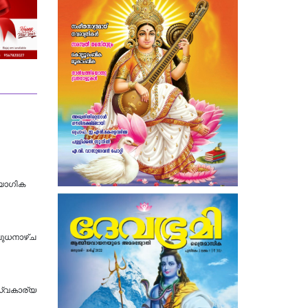
യോ​ഗിക
ബുധനാഴ്ച
സ്വകാര്യ