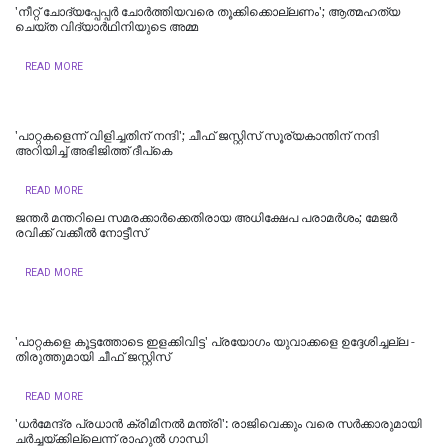
'നീറ്റ് ചോദ്യപ്പേപ്പർ ചോർത്തിയവരെ തൂക്കിക്കൊല്ലണം'; ആത്മഹത്യ
ചെയ്ത വിദ്യാർഥിനിയുടെ അമ്മ
READ MORE
'പാറ്റകളെന്ന് വിളിച്ചതിന് നന്ദി'; ചീഫ് ജസ്റ്റിസ് സൂര്യകാന്തിന് നന്ദി
അറിയിച്ച് അഭിജിത്ത് ദീപ്‌കെ
READ MORE
ജന്തർ മന്തറിലെ സമരക്കാർക്കെതിരായ അധിക്ഷേപ പരാമർശം; മേജർ
രവിക്ക് വക്കീൽ നോട്ടീസ്
READ MORE
'പാറ്റകളെ കൂട്ടത്തോടെ ഇളക്കിവിട്ട' പ്രയോഗം യുവാക്കളെ ഉദ്ദേശിച്ചല്ല -
തിരുത്തുമായി ചീഫ് ജസ്റ്റിസ്
READ MORE
'ധര്‍മേന്ദ്ര പ്രധാന്‍ ക്രിമിനല്‍ മന്ത്രി': രാജിവെക്കും വരെ സർക്കാരുമായി
ചർച്ചയ്ക്കില്ലെന്ന് രാഹുൽ ഗാന്ധി