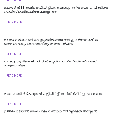
READ MORE
ബംഗാളിൽ 11-കാരിയെ പീഡിപ്പിച്ച് കൊലപ്പെടുത്തിയ സംഭവം: പ്രതിയെ
പോലീസ് വെടിവെച്ച് കൊലപ്പെടുത്തി
READ MORE
മൊബൈൽ ഫോൺ വെളിച്ചത്തിൽ ബസ് ഓടിച്ചു: കർണാടകയിൽ
ഡ്രൈവർക്കും മെക്കാനിക്കിനും സസ്പെൻഷൻ
READ MORE
ബെംഗളൂരുവിലെ ക്വാറിയിൽ കൂറ്റൻ പാറ വീണ് ഒൻപത് പേർക്ക്
ദാരുണാന്ത്യം
READ MORE
രാജസ്ഥാനില്‍ ട്രക്കുമായി കൂട്ടിയിടിച്ച് ബസിന് തീപിടിച്ചു; ഏഴ് മരണം
READ MORE
ഉത്തര്‍പ്രദേശില്‍ ബീഫ് പാകം ചെയ്തതിന് 3 സ്ത്രീകള്‍ അറസ്റ്റില്‍