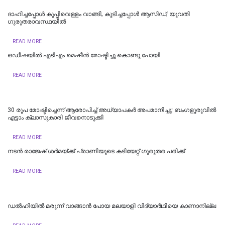
ദാഹിച്ചപ്പോള്‍ കുപ്പിവെള്ളം വാങ്ങി, കുടിച്ചപ്പോള്‍ ആസിഡ്; യുവതി
ഗുരുതരാവസ്ഥയില്‍
READ MORE
ഒഡീഷയിൽ എടിഎം മെഷീൻ മോഷ്ടിച്ചു കൊണ്ടു പോയി
READ MORE
30 രൂപ മോഷ്ടിച്ചെന്ന് ആരോപിച്ച് അധ്യാപകർ അപമാനിച്ചു; ബംഗളൂരുവിൽ
എട്ടാം ക്ലാസുകാരി ജീവനൊടുക്കി
READ MORE
നടൻ രാജേഷ് ശർമയ്ക്ക് പ്രാണിയുടെ കടിയേറ്റ് ഗുരുതര പരിക്ക്
READ MORE
ഡല്‍ഹിയില്‍ മരുന്ന് വാങ്ങാൻ പോയ മലയാളി വിദ്യാർഥിയെ കാണാനില്ല