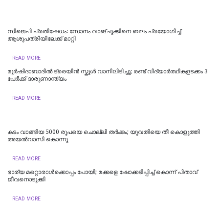
സിജെപി പ്രതിഷേധം: സോനം വാങ്ചുക്കിനെ ബലം പ്രയോഗിച്ച്
ആശുപത്രിയിലേക്ക് മാറ്റി
READ MORE
മുർഷിദാബാദിൽ ട്രെയിൻ സ്കൂൾ വാനിലിടിച്ചു; രണ്ട് വിദ്യാർത്ഥികളടക്കം 3
പേർക്ക് ദാരുണാന്ത്യം
READ MORE
കടം വാങ്ങിയ 5000 രൂപയെ ചൊല്ലി തര്‍ക്കം; യുവതിയെ തീ കൊളുത്തി
അയല്‍വാസി കൊന്നു
READ MORE
ഭാര്യ മറ്റൊരാൾക്കൊപ്പം പോയി; മക്കളെ ഷോക്കടിപ്പിച്ച് കൊന്ന് പിതാവ്
ജീവനൊടുക്കി
READ MORE