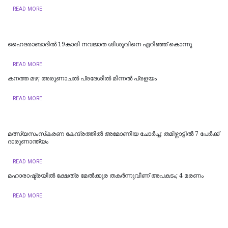
READ MORE
ഹൈദരാബാദില്‍ 19കാരി നവജാത ശിശുവിനെ എറിഞ്ഞ് കൊന്നു
READ MORE
കനത്ത മഴ; അരുണാചൽ പ്രദേശിൽ മിന്നൽ പ്രളയം
READ MORE
മത്സ്യസംസ്‌കരണ കേന്ദ്രത്തിൽ അമോണിയ ചോർച്ച; തമിഴ്നാട്ടിൽ 7 പേർക്ക്
ദാരുണാന്ത്യം ‌‌
READ MORE
മഹാരാഷ്ട്രയിൽ ക്ഷേത്ര മേൽക്കൂര തകർന്നുവീണ് അപകടം; 4 മരണം
READ MORE