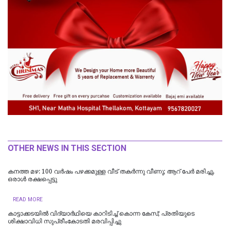
OTHER NEWS IN THIS SECTION
കനത്ത മഴ: 100 വർഷം പഴക്കമുള്ള വീട് തകർന്നു വീണു; ആറ് പേർ മരിച്ചു,
ഒരാൾ രക്ഷപ്പെട്ടു
READ MORE
കാട്ടാക്കടയില്‍ വിദ്യാര്‍ഥിയെ കാറിടിച്ച് കൊന്ന കേസ്; പ്രതിയുടെ
ശിക്ഷാവിധി സുപ്രീംകോടതി മരവിപ്പിച്ചു