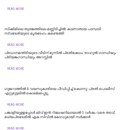
READ MORE
സിക്കിമിലെ തുരങ്കത്തിലെ മണ്ണിടിച്ചില്‍: കാണാതായ പാമ്പാടി
സ്വദേശിയുടെ മൃതദേഹം കണ്ടെത്തി
READ MORE
പ്രധാനമന്ത്രിയുടെ വീടിന് മുന്നിൽ പ്രതിഷേധം; രാഹുൽ ​ഗാന്ധിയും
പ്രിയങ്ക​ഗാന്ധിയും അറസ്റ്റിൽ
READ MORE
ഗുജറാത്തിൽ 4 വയസുകാരിയെ പീഡിപ്പിച്ച് കൊന്നു; പ്രതി പൊലീസ്
ഏറ്റുമുട്ടലിൽ കൊല്ലപ്പെട്ടു
READ MORE
പങ്കാളിയുള്ളപ്പോള്‍ ലിവ്‌ ഇൻ റിലേഷനിലായാൽ 5 വർഷം വരെ തടവ്;
മധ്യപ്രദേശിൽ ഏക സിവിൽ കോഡുമായി സർക്കാർ
READ MORE