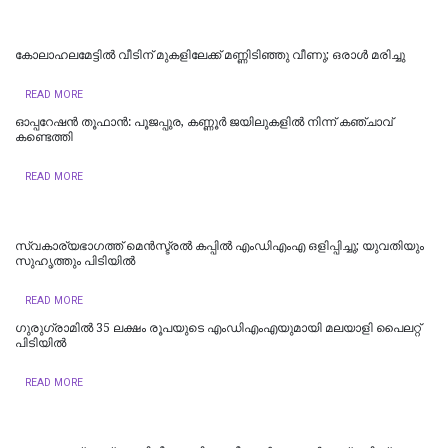
കോലാഹലമേട്ടിൽ വീടിന് മുകളിലേക്ക് മണ്ണിടിഞ്ഞു വീണു; ഒരാൾ മരിച്ചു
READ MORE
ഓപ്പറേഷൻ തൂഫാൻ: പൂജപ്പുര, കണ്ണൂർ ജയിലുകളിൽ നിന്ന് കഞ്ചാവ്
കണ്ടെത്തി
READ MORE
സ്വകാര്യഭാഗത്ത് മെൻസ്ട്രൽ കപ്പിൽ എംഡിഎംഎ ഒളിപ്പിച്ചു; യുവതിയും
സുഹൃത്തും പിടിയിൽ
READ MORE
ഗുരുഗ്രാമിൽ 35 ലക്ഷം രൂപയുടെ എംഡിഎംഎയുമായി മലയാളി പൈലറ്റ്
പിടിയില്‍
READ MORE