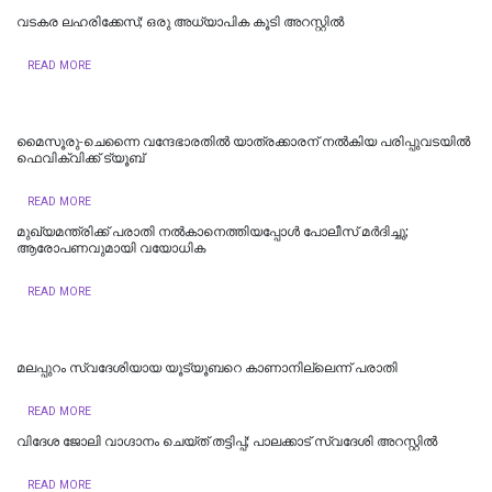
വടകര ലഹരിക്കേസ്; ഒരു അധ്യാപിക കൂടി അറസ്റ്റില്‍
READ MORE
മൈസൂരു-ചെന്നൈ വന്ദേഭാരതില്‍ യാത്രക്കാരന് നല്‍കിയ പരിപ്പുവടയില്‍
ഫെവിക്വിക്ക് ട്യൂബ്
READ MORE
മുഖ്യമന്ത്രിക്ക് പരാതി നൽകാനെത്തിയപ്പോൾ പോലീസ് മർദിച്ചു;
ആരോപണവുമായി വയോധിക
READ MORE
മലപ്പുറം സ്വദേശിയായ യൂട്യൂബറെ കാണാനില്ലെന്ന് പരാതി
READ MORE
വിദേശ ജോലി വാഗ്ദാനം ചെയ്ത് തട്ടിപ്പ്; പാലക്കാട് സ്വദേശി അറസ്റ്റിൽ
READ MORE