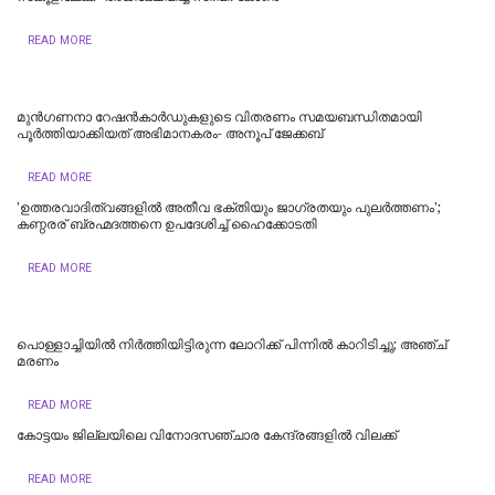
READ MORE
മുൻഗണനാ റേഷൻകാർഡുകളുടെ വിതരണം സമയബന്ധിതമായി
പൂർത്തിയാക്കിയത് അഭിമാനകരം- അനൂപ് ജേക്കബ്
READ MORE
'ഉത്തരവാദിത്വങ്ങളിൽ അതീവ ഭക്തിയും ജാഗ്രതയും പുലര്‍ത്തണം';
കണ്ഠരര് ബ്രഹ്മദത്തനെ ഉപദേശിച്ച് ഹൈക്കോടതി
READ MORE
പൊള്ളാച്ചിയില്‍ നിർത്തിയിട്ടിരുന്ന ലോറിക്ക് പിന്നിൽ കാറിടിച്ചു; അഞ്ച്
മരണം
READ MORE
കോട്ടയം ജില്ലയിലെ വിനോദസഞ്ചാര കേന്ദ്രങ്ങളിൽ വിലക്ക്
READ MORE