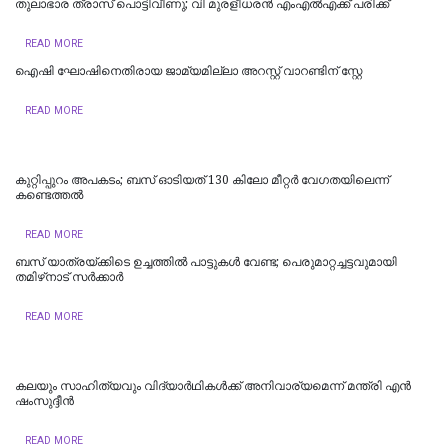
തുലാഭാര ത്രാസ് പൊട്ടിവീണു; വി മുരളീധരന്‍ എംഎല്‍എക്ക് പരിക്ക്
READ MORE
ഐഷി ഘോഷിനെതിരായ ജാമ്യമില്ലാ അറസ്റ്റ് വാറണ്ടിന് സ്റ്റേ
READ MORE
കുറ്റിപ്പുറം അപകടം; ബസ് ഓടിയത് 130 കിലോ മീറ്റർ വേഗതയിലെന്ന്
കണ്ടെത്തൽ
READ MORE
ബസ് യാത്രയ്ക്കിടെ ഉച്ചത്തിൽ പാട്ടുകൾ വേണ്ട; പെരുമാറ്റച്ചട്ടവുമായി
തമിഴ്‌നാട് സര്‍ക്കാര്‍
READ MORE
കലയും സാഹിത്യവും വിദ്യാർഥികൾക്ക് അനിവാര്യമെന്ന് മന്ത്രി എൻ
ഷംസുദ്ദീൻ
READ MORE