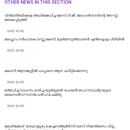
OTHER NEWS IN THIS SECTION
വിദ്യാർത്ഥികളെ അധിക്ഷേപിച്ച കേസ്: ടി.ജി. മോഹൻദാസിന്റെ അറസ്റ്റ്
രേഖപ്പെടുത്തി
READ MORE
മലപ്പുറം സ്‌ഫോടക വസ്തു കേസ്: മുഖ്യസൂത്രധാരന്‍ എന്‍ഐഎ പിടിയില്‍
READ MORE
കോന്നി ആനക്കൂട്ടിൽ പാപ്പാനെ ആന ചവിട്ടിക്കൊന്നു
READ MORE
മദ്യപിച്ച് വാഹനം ഓടിച്ച യൂട്യൂബർ 'ഹെലൻ ഓഫ് സ്പാർട്ട'യുടെ
ലൈസൻസ് സസ്പെൻഡ് ചെയ്തു
READ MORE
കോഴിക്കോട്- ബെംഗളൂരു കെഎസ്ആര്‍ടിസി ബസ് നിയന്ത്രണം വിട്ടു