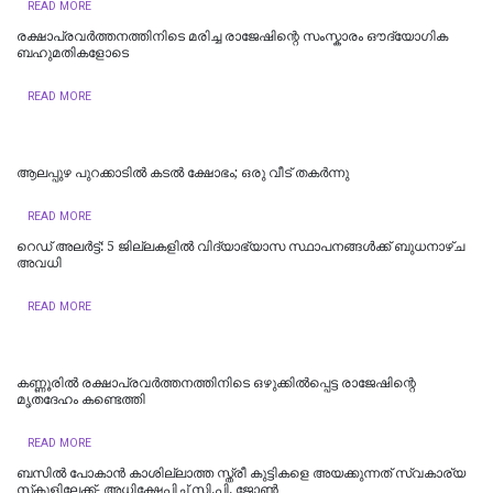
READ MORE
രക്ഷാപ്രവർത്തനത്തിനിടെ മരിച്ച രാജേഷിന്റെ സംസ്കാരം ഔദ്യോ​ഗിക
ബഹുമതികളോടെ
READ MORE
ആലപ്പുഴ പുറക്കാടിൽ കടൽ ക്ഷോഭം; ഒരു വീട് തകർന്നു
READ MORE
റെഡ് അലർട്ട്: 5 ജില്ലകളിൽ വിദ്യാഭ്യാസ സ്ഥാപനങ്ങൾക്ക് ബുധനാഴ്ച
അവധി
READ MORE
കണ്ണൂരിൽ രക്ഷാപ്രവർത്തനത്തിനിടെ ഒഴുക്കിൽപ്പെട്ട രാജേഷിന്റെ
മൃതദേഹം കണ്ടെത്തി
READ MORE
ബസിൽ പോകാൻ കാശില്ലാത്ത സ്ത്രീ കുട്ടികളെ അയക്കുന്നത് സ്വകാര്യ
സ്‌കൂളിലേക്ക്- അധിക്ഷേപിച്ച് സി.പി. ജോൺ