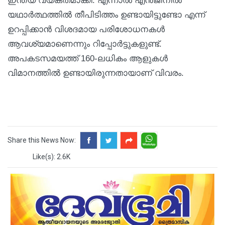
ഇന്ത്യ വ്യക്തമാക്കി. എന്നാൽ എൻജിനിൽ
യഥാർത്ഥത്തിൽ തീപിടിത്തം ഉണ്ടായിട്ടുണ്ടോ എന്ന്
ഉറപ്പിക്കാൻ വിശദമായ പരിശോധനകൾ
ആവശ്യമാണെന്നും റിപ്പോർട്ടുകളുണ്ട്.
അപകടസമയത്ത് 160-ലധികം ആളുകൾ
വിമാനത്തിൽ ഉണ്ടായിരുന്നതായാണ് വിവരം.
Share this News Now:
Like(s): 2.6K