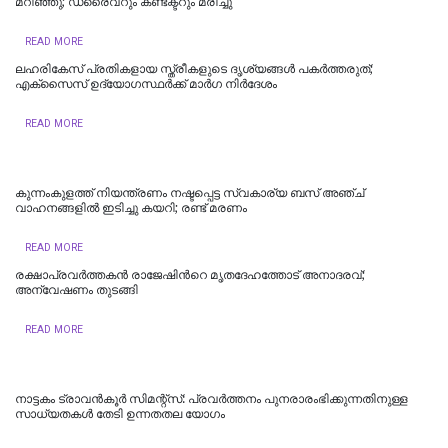
മറിഞ്ഞു; ഡ്രൈവറും കണ്ടക്ടറും മരിച്ചു
READ MORE
ലഹരികേസ് പ്രതികളായ സ്ത്രീകളുടെ ദൃശ്യങ്ങള്‍ പകര്‍ത്തരുത്;
എക്സൈസ് ഉദ്യോഗസ്ഥര്‍ക്ക് മാര്‍ഗ നിര്‍ദേശം
READ MORE
കുന്നംകുളത്ത് നിയന്ത്രണം നഷ്ടപ്പെട്ട സ്വകാര്യ ബസ് അഞ്ച്
വാഹനങ്ങളിൽ ഇടിച്ചു കയറി; രണ്ട് മരണം
READ MORE
രക്ഷാപ്രവർത്തകൻ രാജേഷിന്‍റെ മൃതദേഹത്തോട് അനാദരവ്;
അന്വേഷണം തുടങ്ങി
READ MORE
നാട്ടകം ട്രാവൻകൂർ സിമന്റ്സ്: പ്രവർത്തനം പുനരാരംഭിക്കുന്നതിനുള്ള
സാധ്യതകൾ തേടി ഉന്നതതല യോഗം