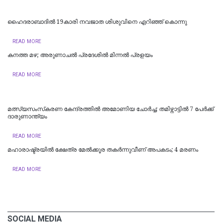
ഹൈദരാബാദില്‍ 19കാരി നവജാത ശിശുവിനെ എറിഞ്ഞ് കൊന്നു
READ MORE
കനത്ത മഴ; അരുണാചൽ പ്രദേശിൽ മിന്നൽ പ്രളയം
READ MORE
മത്സ്യസംസ്‌കരണ കേന്ദ്രത്തിൽ അമോണിയ ചോർച്ച; തമിഴ്നാട്ടിൽ 7 പേർക്ക്
ദാരുണാന്ത്യം ‌‌
READ MORE
മഹാരാഷ്ട്രയിൽ ക്ഷേത്ര മേൽക്കൂര തകർന്നുവീണ് അപകടം; 4 മരണം
READ MORE
SOCIAL MEDIA