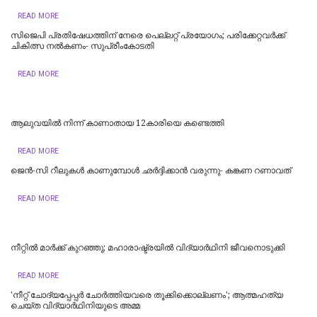
READ MORE
സിജെപി പ്രതിഷേധത്തിന് നേരെ പെല്ലറ്റ് പ്രയോഗം; പരിക്കേറ്റവർക്ക്
ചികിത്സ നൽകണം- സുപ്രീംകോടതി
READ MORE
ആലുവയിൽ നിന്ന് കാണാതായ 12കാരിയെ കണ്ടെത്തി
READ MORE
ജെന്‍-സി റീലുകള്‍ കാണുമ്പോള്‍ ഛര്‍ദ്ദിക്കാന്‍ വരുന്നു- കങ്കണ റണാവത്
READ MORE
നീറ്റിൽ മാർക്ക് കുറഞ്ഞു; മഹാരാഷ്ട്രയിൽ വിദ്യാർഥിനി ജീവനൊടുക്കി
READ MORE
'നീറ്റ് ചോദ്യപ്പേപ്പർ ചോർത്തിയവരെ തൂക്കിക്കൊല്ലണം'; ആത്മഹത്യ
ചെയ്ത വിദ്യാർഥിനിയുടെ അമ്മ