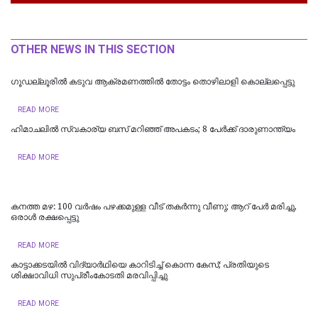
OTHER NEWS IN THIS SECTION
ഗൂഡല്ലൂരിൽ കടുവ ആക്രമണത്തിൽ തോട്ടം തൊഴിലാളി കൊല്ലപ്പെട്ടു
READ MORE
ഹിമാചലിൽ സ്വകാര്യ ബസ് മറിഞ്ഞ് അപകടം; 8 പേർക്ക് ദാരുണാന്ത്യം
READ MORE
കനത്ത മഴ: 100 വർഷം പഴക്കമുള്ള വീട് തകർന്നു വീണു; ആറ് പേർ മരിച്ചു,
ഒരാൾ രക്ഷപ്പെട്ടു
READ MORE
കാട്ടാക്കടയില്‍ വിദ്യാര്‍ഥിയെ കാറിടിച്ച് കൊന്ന കേസ്; പ്രതിയുടെ
ശിക്ഷാവിധി സുപ്രീംകോടതി മരവിപ്പിച്ചു
READ MORE