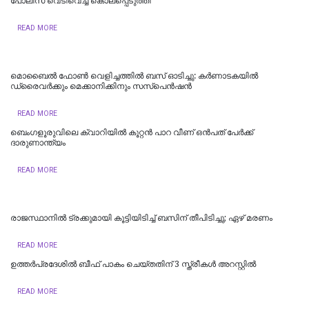
പോലീസ് വെടിവെച്ച് കൊലപ്പെടുത്തി
READ MORE
മൊബൈൽ ഫോൺ വെളിച്ചത്തിൽ ബസ് ഓടിച്ചു: കർണാടകയിൽ
ഡ്രൈവർക്കും മെക്കാനിക്കിനും സസ്പെൻഷൻ
READ MORE
ബെംഗളൂരുവിലെ ക്വാറിയിൽ കൂറ്റൻ പാറ വീണ് ഒൻപത് പേർക്ക്
ദാരുണാന്ത്യം
READ MORE
രാജസ്ഥാനില്‍ ട്രക്കുമായി കൂട്ടിയിടിച്ച് ബസിന് തീപിടിച്ചു; ഏഴ് മരണം
READ MORE
ഉത്തര്‍പ്രദേശില്‍ ബീഫ് പാകം ചെയ്തതിന് 3 സ്ത്രീകള്‍ അറസ്റ്റില്‍
READ MORE