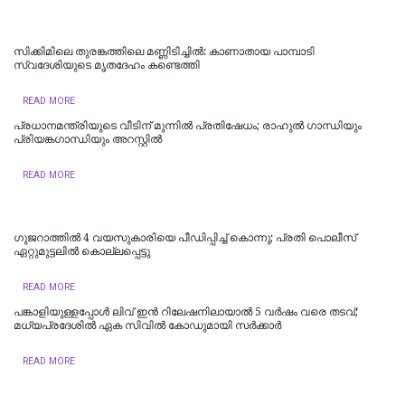
സിക്കിമിലെ തുരങ്കത്തിലെ മണ്ണിടിച്ചില്‍: കാണാതായ പാമ്പാടി
സ്വദേശിയുടെ മൃതദേഹം കണ്ടെത്തി
READ MORE
പ്രധാനമന്ത്രിയുടെ വീടിന് മുന്നിൽ പ്രതിഷേധം; രാഹുൽ ​ഗാന്ധിയും
പ്രിയങ്ക​ഗാന്ധിയും അറസ്റ്റിൽ
READ MORE
ഗുജറാത്തിൽ 4 വയസുകാരിയെ പീഡിപ്പിച്ച് കൊന്നു; പ്രതി പൊലീസ്
ഏറ്റുമുട്ടലിൽ കൊല്ലപ്പെട്ടു
READ MORE
പങ്കാളിയുള്ളപ്പോള്‍ ലിവ്‌ ഇൻ റിലേഷനിലായാൽ 5 വർഷം വരെ തടവ്;
മധ്യപ്രദേശിൽ ഏക സിവിൽ കോഡുമായി സർക്കാർ
READ MORE