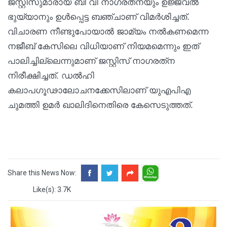
ജസ്റ്റിസുമാരായ ബി വി നാഗരത്‌നയും ഉജ്ജ്വൽ
ഭുയ്യാനും ഉൾപ്പെട്ട ബഞ്ചാണ് വിമർശിച്ചത്.
വിചാരണ നീണ്ടുപോയാൽ ജാമ്യം നൽകണമെന്ന
നജീബ് കേസിലെ വിധിയാണ് നിയമമെന്നും ഇത്
പാലിച്ചില്ലെന്നുമാണ് ജസ്റ്റിസ് നാഗരത്‌ന
നിരീക്ഷിച്ചത്. ഡൽഹി
കലാപഗൂഢാലോചനക്കേസിലാണ് യുഎപിഎ
ചുമത്തി ഉമർ ഖാലിദിനെതിരെ കേസെടുത്തത്.
Share this News Now:
Like(s): 3.7K