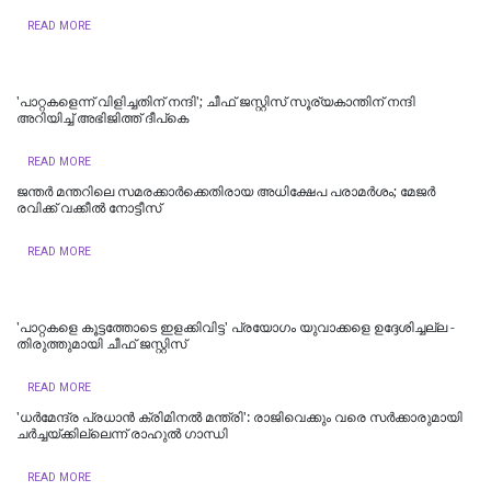
READ MORE
'പാറ്റകളെന്ന് വിളിച്ചതിന് നന്ദി'; ചീഫ് ജസ്റ്റിസ് സൂര്യകാന്തിന് നന്ദി
അറിയിച്ച് അഭിജിത്ത് ദീപ്‌കെ
READ MORE
ജന്തർ മന്തറിലെ സമരക്കാർക്കെതിരായ അധിക്ഷേപ പരാമർശം; മേജർ
രവിക്ക് വക്കീൽ നോട്ടീസ്
READ MORE
'പാറ്റകളെ കൂട്ടത്തോടെ ഇളക്കിവിട്ട' പ്രയോഗം യുവാക്കളെ ഉദ്ദേശിച്ചല്ല -
തിരുത്തുമായി ചീഫ് ജസ്റ്റിസ്
READ MORE
'ധര്‍മേന്ദ്ര പ്രധാന്‍ ക്രിമിനല്‍ മന്ത്രി': രാജിവെക്കും വരെ സർക്കാരുമായി
ചർച്ചയ്ക്കില്ലെന്ന് രാഹുൽ ഗാന്ധി
READ MORE