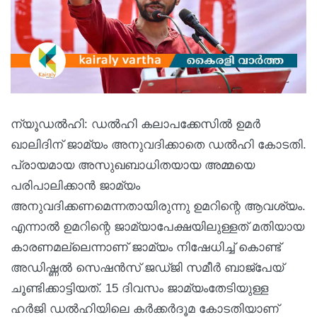
ന്യൂഡൽഹി: ഡൽഹി കലാപക്കേസിൽ ഉമർ
ഖാലിദിന് ജാമ്യം അനുവദിക്കാതെ ഡൽഹി കോടതി.
പ്രായമായ അസുഖബാധിതയായ അമ്മയെ
പരിപാലിക്കാൻ ജാമ്യം
അനുവദിക്കണമെന്നതായിരുന്നു ഉമറിന്റെ ആവശ്യം.
എന്നാൽ ഉമറിന്റെ ജാമ്യാപേക്ഷയിലുള്ളത് മതിയായ
കാരണമല്ലെന്നാണ് ജാമ്യം നിഷേധിച്ച് കൊണ്ട്
അഡിഷ്ണൽ സെഷൻസ് ജഡ്ജി സമീർ ബാജ്‌പേയ്
ചൂണ്ടിക്കാട്ടിയത്. 15 ദിവസം ജാമ്യംതേടിയുള്ള
ഹർജി ഡൽഹിയിലെ കർക്കർദൂമ കോടതിയാണ്