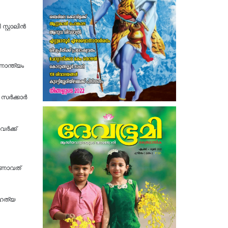
്റ്റാലിൻ
ാന്ത്യം
ര്‍ക്കാര്‍
വർക്ക്
 റണാവത്
മഹത്യ