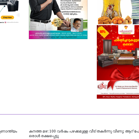
ുണാന്ത്യം
കനത്ത മഴ: 100 വർഷം പഴക്കമുള്ള വീട് തകർന്നു വീണു; ആറ് പേർ 
ഒരാൾ രക്ഷപ്പെട്ടു