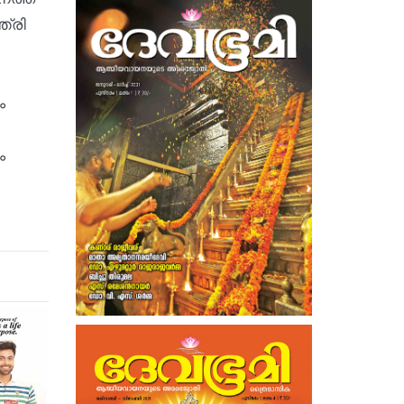
ത്രി
ം
ം