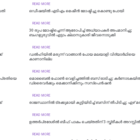
READ MORE
വതി
ഒഡീഷയിൽ എടിഎം മെഷീൻ മോഷ്ടിച്ചു കൊണ്ടു പോയി
READ MORE
30 രൂപ മോഷ്ടിച്ചെന്ന് ആരോപിച്ച് അധ്യാപകർ അപമാനിച്ചു;
ബംഗളൂരുവിൽ എട്ടാം ക്ലാസുകാരി ജീവനൊടുക്കി
READ MORE
ക്
ഡല്‍ഹിയില്‍ മരുന്ന് വാങ്ങാൻ പോയ മലയാളി വിദ്യാർഥിയെ
കാണാനില്ല
READ MORE
 പ്രതിയെ
മൊബൈൽ ഫോൺ വെളിച്ചത്തിൽ ബസ് ഓടിച്ചു: കർണാടകയി
ഡ്രൈവർക്കും മെക്കാനിക്കിനും സസ്പെൻഷൻ
READ MORE
്
രാജസ്ഥാനില്‍ ട്രക്കുമായി കൂട്ടിയിടിച്ച് ബസിന് തീപിടിച്ചു; ഏഴ്
READ MORE
ഉത്തര്‍പ്രദേശില്‍ ബീഫ് പാകം ചെയ്തതിന് 3 സ്ത്രീകള്‍ അറസ്റ്റില്
READ MORE