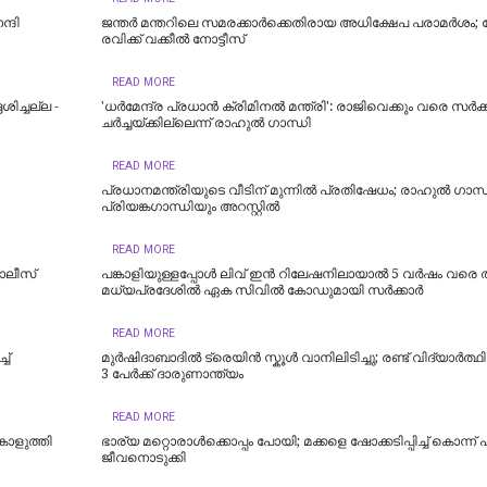
ന്ദി
ജന്തർ മന്തറിലെ സമരക്കാർക്കെതിരായ അധിക്ഷേപ പരാമർശം; 
രവിക്ക് വക്കീൽ നോട്ടീസ്
READ MORE
ശിച്ചല്ല -
'ധര്‍മേന്ദ്ര പ്രധാന്‍ ക്രിമിനല്‍ മന്ത്രി': രാജിവെക്കും വരെ സർ
ചർച്ചയ്ക്കില്ലെന്ന് രാഹുൽ ഗാന്ധി
READ MORE
പ്രധാനമന്ത്രിയുടെ വീടിന് മുന്നിൽ പ്രതിഷേധം; രാഹുൽ ​ഗാന്
പ്രിയങ്ക​ഗാന്ധിയും അറസ്റ്റിൽ
READ MORE
ൊലീസ്
പങ്കാളിയുള്ളപ്പോള്‍ ലിവ്‌ ഇൻ റിലേഷനിലായാൽ 5 വർഷം വരെ ത
മധ്യപ്രദേശിൽ ഏക സിവിൽ കോഡുമായി സർക്കാർ
READ MORE
ച്
മുർഷിദാബാദിൽ ട്രെയിൻ സ്കൂൾ വാനിലിടിച്ചു; രണ്ട് വിദ്യാർത്ഥ
3 പേർക്ക് ദാരുണാന്ത്യം
READ MORE
കൊളുത്തി
ഭാര്യ മറ്റൊരാൾക്കൊപ്പം പോയി; മക്കളെ ഷോക്കടിപ്പിച്ച് കൊന്ന് 
ജീവനൊടുക്കി