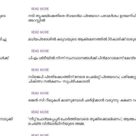
READ MORE
യുടെ
നടി തൃഷയ്ക്കെതിരെ ദ്വയാർഥ പ്രയോ​ഗ പരാമർശം: ഉദയനിധി സ
അറസ്റ്റിൽ
READ MORE
ച്ചു
മധ്യപ്രദേശിൽ കടുവയുടെ ആക്രമണത്തിൽ 30കാരിക്ക് ദാരുണ
READ MORE
‍ക്ക്
പിഎം ശ്രീയില്‍ നിന്ന് സംസ്ഥാനങ്ങള്‍ക്ക് പിന്‍മാറാമെന്ന് കേന്ദ്ര സ
READ MORE
സിജെപി പ്രതിഷേധത്തിന് നേരെ പെല്ലറ്റ് പ്രയോഗം; പരിക്കേറ്റ
ചികിത്സ നൽകണം- സുപ്രീംകോടതി
READ MORE
ജെന്‍-സി റീലുകള്‍ കാണുമ്പോള്‍ ഛര്‍ദ്ദിക്കാന്‍ വരുന്നു- കങ്കണ
READ MORE
ൊടുക്കി
'നീറ്റ് ചോദ്യപ്പേപ്പർ ചോർത്തിയവരെ തൂക്കിക്കൊല്ലണം'; ആത്
ചെയ്ത വിദ്യാർഥിനിയുടെ അമ്മ
READ MORE