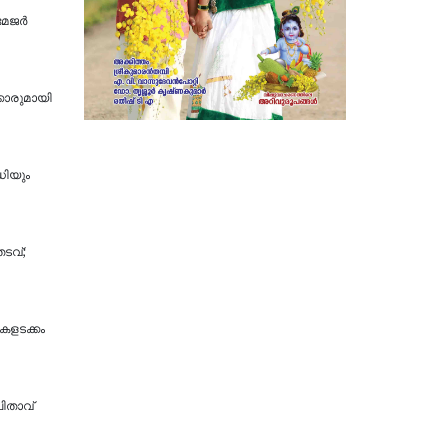
മേജർ
ക്കാരുമായി
ധിയും
ടവ്;
ികളടക്കം
പിതാവ്