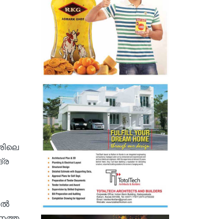
േശിലെ
്ര
ല്‍
കനത്ത