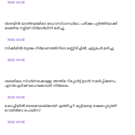
READ MORE
ട്രെയിൻ യാത്രയ്ക്കിടെ ദേഹാസ്വാസ്ഥ്യം: പരീക്ഷ പൂർത്തിയാക്കി
മടങ്ങിയ നഴ്സിങ് വിദ്യാർഥിനി മരിച്ചു
READ MORE
സിക്കിമിൽ തുരങ്ക നിർമാണത്തിനിടെ മണ്ണിടിച്ചിൽ; എട്ടുപേർ മരിച്ചു
READ MORE
ശബരിമല സ്വര്‍ണക്കൊള്ള; അന്തിമ റിപ്പോര്‍ട്ട് ഉടന്‍ സമര്‍പ്പിക്കണം;
എസ്‌ഐടിക്ക് ഹൈക്കോടതി നിര്‍ദേശം
READ MORE
കൊച്ചിയില്‍ ബാലവേലയ്ക്കായി എത്തിച്ച 9 കുട്ടികളെ രക്ഷപ്പെടുത്തി
റെയില്‍വേ പൊലീസ്
READ MORE