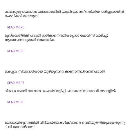
മൈസൂരു-ചെന്നൈ വന്ദേഭാരതില്‍ യാത്രക്കാരന് നല്‍കിയ പരിപ്പുവടയില്‍
ഫെവിക്വിക്ക് ട്യൂബ്
READ MORE
മുഖ്യമന്ത്രിക്ക് പരാതി നൽകാനെത്തിയപ്പോൾ പോലീസ് മർദിച്ചു;
ആരോപണവുമായി വയോധിക
READ MORE
മലപ്പുറം സ്വദേശിയായ യൂട്യൂബറെ കാണാനില്ലെന്ന് പരാതി
READ MORE
വിദേശ ജോലി വാഗ്ദാനം ചെയ്ത് തട്ടിപ്പ്; പാലക്കാട് സ്വദേശി അറസ്റ്റിൽ
READ MORE
ഞാനായിരുന്നെങ്കില്‍ വിദ്യാര്‍ത്ഥികള്‍ക്ക് നേരെ വെടിയുതിര്‍ക്കുമായിരുന്നു-
ടി ജി മോഹൻദാസ്