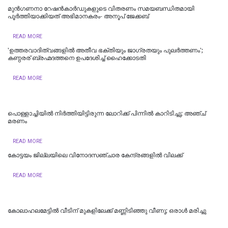
മുൻഗണനാ റേഷൻകാർഡുകളുടെ വിതരണം സമയബന്ധിതമായി
പൂർത്തിയാക്കിയത് അഭിമാനകരം- അനൂപ് ജേക്കബ്
READ MORE
'ഉത്തരവാദിത്വങ്ങളിൽ അതീവ ഭക്തിയും ജാഗ്രതയും പുലര്‍ത്തണം';
കണ്ഠരര് ബ്രഹ്മദത്തനെ ഉപദേശിച്ച് ഹൈക്കോടതി
READ MORE
പൊള്ളാച്ചിയില്‍ നിർത്തിയിട്ടിരുന്ന ലോറിക്ക് പിന്നിൽ കാറിടിച്ചു; അഞ്ച്
മരണം
READ MORE
കോട്ടയം ജില്ലയിലെ വിനോദസഞ്ചാര കേന്ദ്രങ്ങളിൽ വിലക്ക്
READ MORE
കോലാഹലമേട്ടിൽ വീടിന് മുകളിലേക്ക് മണ്ണിടിഞ്ഞു വീണു; ഒരാൾ മരിച്ചു