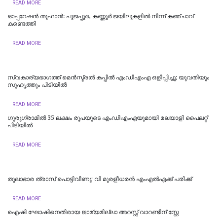
READ MORE
ഓപ്പറേഷൻ തൂഫാൻ: പൂജപ്പുര, കണ്ണൂർ ജയിലുകളിൽ നിന്ന് കഞ്ചാവ്
കണ്ടെത്തി
READ MORE
സ്വകാര്യഭാഗത്ത് മെൻസ്ട്രൽ കപ്പിൽ എംഡിഎംഎ ഒളിപ്പിച്ചു; യുവതിയും
സുഹൃത്തും പിടിയിൽ
READ MORE
ഗുരുഗ്രാമിൽ 35 ലക്ഷം രൂപയുടെ എംഡിഎംഎയുമായി മലയാളി പൈലറ്റ്
പിടിയില്‍
READ MORE
തുലാഭാര ത്രാസ് പൊട്ടിവീണു; വി മുരളീധരന്‍ എംഎല്‍എക്ക് പരിക്ക്
READ MORE
ഐഷി ഘോഷിനെതിരായ ജാമ്യമില്ലാ അറസ്റ്റ് വാറണ്ടിന് സ്റ്റേ