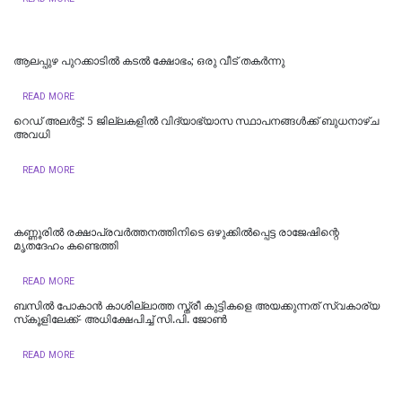
ആലപ്പുഴ പുറക്കാടിൽ കടൽ ക്ഷോഭം; ഒരു വീട് തകർന്നു
READ MORE
റെഡ് അലർട്ട്: 5 ജില്ലകളിൽ വിദ്യാഭ്യാസ സ്ഥാപനങ്ങൾക്ക് ബുധനാഴ്ച
അവധി
READ MORE
കണ്ണൂരിൽ രക്ഷാപ്രവർത്തനത്തിനിടെ ഒഴുക്കിൽപ്പെട്ട രാജേഷിന്റെ
മൃതദേഹം കണ്ടെത്തി
READ MORE
ബസിൽ പോകാൻ കാശില്ലാത്ത സ്ത്രീ കുട്ടികളെ അയക്കുന്നത് സ്വകാര്യ
സ്‌കൂളിലേക്ക്- അധിക്ഷേപിച്ച് സി.പി. ജോൺ
READ MORE