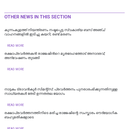
OTHER NEWS IN THIS SECTION
കുന്നംകുളത്ത് നിയന്ത്രണം നഷ്ടപ്പെട്ട സ്വകാര്യ ബസ് അഞ്ച്
വാഹനങ്ങളിൽ ഇടിച്ചു കയറി; രണ്ട് മരണം
READ MORE
രക്ഷാപ്രവർത്തകൻ രാജേഷിന്‍റെ മൃതദേഹത്തോട് അനാദരവ്;
അന്വേഷണം തുടങ്ങി
READ MORE
നാട്ടകം ട്രാവൻകൂർ സിമന്റ്സ്: പ്രവർത്തനം പുനരാരംഭിക്കുന്നതിനുള്ള
സാധ്യതകൾ തേടി ഉന്നതതല യോഗം
READ MORE
രക്ഷാപ്രവർത്തനത്തിനിടെ മരിച്ച രാജേഷിന്റെ സംസ്കാരം ഔദ്യോ​ഗിക
ബഹുമതികളോടെ
READ MORE