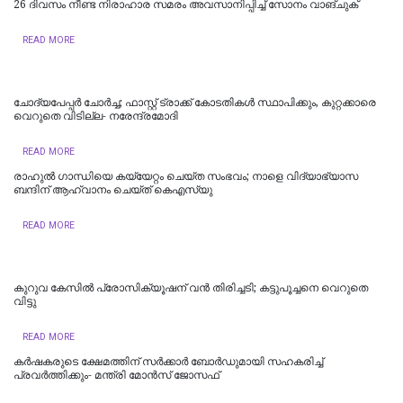
26 ദിവസം നീണ്ട നിരാഹാര സമരം അവസാനിപ്പിച്ച് സോനം വാങ്ചുക്
READ MORE
ചോദ്യപേപ്പർ ചോർച്ച; ഫാസ്റ്റ് ട്രാക്ക് കോടതികള്‍ സ്ഥാപിക്കും, കുറ്റക്കാരെ
വെറുതെ വിടില്ല- നരേന്ദ്രമോദി
READ MORE
രാഹുൽ ​ഗാന്ധിയെ കയ്യേറ്റം ചെയ്ത സംഭവം‌; നാളെ വിദ്യാഭ്യാസ
ബന്ദിന് ആഹ്വാനം ചെയ്ത് കെഎസ്‍യു
READ MORE
കുറുവ കേസിൽ പ്രോസിക്യൂഷന് വൻ തിരിച്ചടി; കട്ടുപൂച്ചനെ വെറുതെ
വിട്ടു
READ MORE
കർഷകരുടെ ക്ഷേമത്തിന് സർക്കാർ ബോർഡുമായി സഹകരിച്ച്
പ്രവർത്തിക്കും- മന്ത്രി മോൻസ് ജോസഫ്