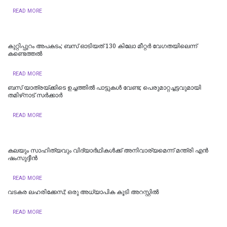
READ MORE
കുറ്റിപ്പുറം അപകടം; ബസ് ഓടിയത് 130 കിലോ മീറ്റർ വേഗതയിലെന്ന്
കണ്ടെത്തൽ
READ MORE
ബസ് യാത്രയ്ക്കിടെ ഉച്ചത്തിൽ പാട്ടുകൾ വേണ്ട; പെരുമാറ്റച്ചട്ടവുമായി
തമിഴ്‌നാട് സര്‍ക്കാര്‍
READ MORE
കലയും സാഹിത്യവും വിദ്യാർഥികൾക്ക് അനിവാര്യമെന്ന് മന്ത്രി എൻ
ഷംസുദ്ദീൻ
READ MORE
വടകര ലഹരിക്കേസ്; ഒരു അധ്യാപിക കൂടി അറസ്റ്റില്‍
READ MORE