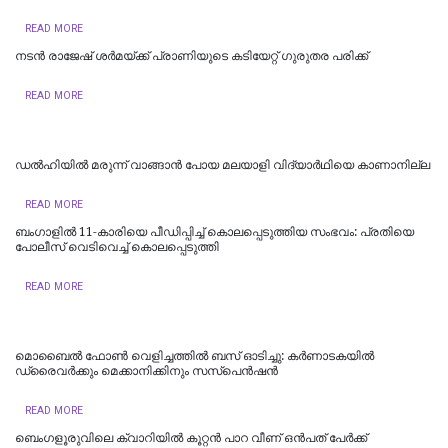
READ MORE
നടൻ രാജേഷ് ശർമയ്ക്ക് പ്രാണിയുടെ കടിയേറ്റ് ഗുരുതര പരിക്ക്
READ MORE
ഡല്‍ഹിയില്‍ മരുന്ന് വാങ്ങാൻ പോയ മലയാളി വിദ്യാർഥിയെ കാണാനില്ല
READ MORE
ബംഗാളിൽ 11-കാരിയെ പീഡിപ്പിച്ച് കൊലപ്പെടുത്തിയ സംഭവം: പ്രതിയെ
പോലീസ് വെടിവെച്ച് കൊലപ്പെടുത്തി
READ MORE
മൊബൈൽ ഫോൺ വെളിച്ചത്തിൽ ബസ് ഓടിച്ചു: കർണാടകയിൽ
ഡ്രൈവർക്കും മെക്കാനിക്കിനും സസ്പെൻഷൻ
READ MORE
ബെംഗളൂരുവിലെ ക്വാറിയിൽ കൂറ്റൻ പാറ വീണ് ഒൻപത് പേർക്ക്