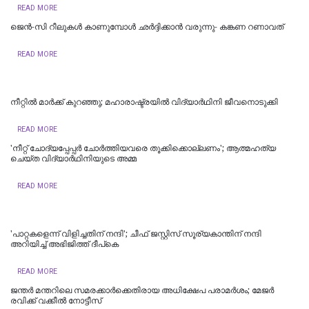
READ MORE
ജെന്‍-സി റീലുകള്‍ കാണുമ്പോള്‍ ഛര്‍ദ്ദിക്കാന്‍ വരുന്നു- കങ്കണ റണാവത്
READ MORE
നീറ്റിൽ മാർക്ക് കുറഞ്ഞു; മഹാരാഷ്ട്രയിൽ വിദ്യാർഥിനി ജീവനൊടുക്കി
READ MORE
'നീറ്റ് ചോദ്യപ്പേപ്പർ ചോർത്തിയവരെ തൂക്കിക്കൊല്ലണം'; ആത്മഹത്യ
ചെയ്ത വിദ്യാർഥിനിയുടെ അമ്മ
READ MORE
'പാറ്റകളെന്ന് വിളിച്ചതിന് നന്ദി'; ചീഫ് ജസ്റ്റിസ് സൂര്യകാന്തിന് നന്ദി
അറിയിച്ച് അഭിജിത്ത് ദീപ്‌കെ
READ MORE
ജന്തർ മന്തറിലെ സമരക്കാർക്കെതിരായ അധിക്ഷേപ പരാമർശം; മേജർ
രവിക്ക് വക്കീൽ നോട്ടീസ്