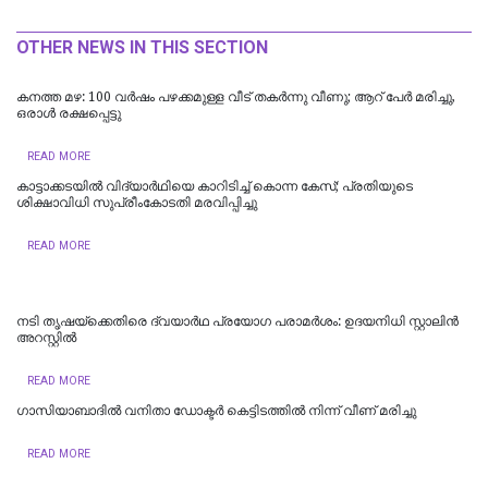
OTHER NEWS IN THIS SECTION
കനത്ത മഴ: 100 വർഷം പഴക്കമുള്ള വീട് തകർന്നു വീണു; ആറ് പേർ മരിച്ചു,
ഒരാൾ രക്ഷപ്പെട്ടു
READ MORE
കാട്ടാക്കടയില്‍ വിദ്യാര്‍ഥിയെ കാറിടിച്ച് കൊന്ന കേസ്; പ്രതിയുടെ
ശിക്ഷാവിധി സുപ്രീംകോടതി മരവിപ്പിച്ചു
READ MORE
നടി തൃഷയ്ക്കെതിരെ ദ്വയാർഥ പ്രയോ​ഗ പരാമർശം: ഉദയനിധി സ്റ്റാലിൻ
അറസ്റ്റിൽ
READ MORE
ഗാസിയാബാദിൽ വനിതാ ഡോക്ടർ കെട്ടിടത്തിൽ നിന്ന് വീണ് മരിച്ചു
READ MORE