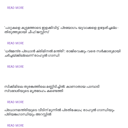
READ MORE
'പാറ്റകളെ കൂട്ടത്തോടെ ഇളക്കിവിട്ട' പ്രയോഗം യുവാക്കളെ ഉദ്ദേശിച്ചല്ല -
തിരുത്തുമായി ചീഫ് ജസ്റ്റിസ്
READ MORE
'ധര്‍മേന്ദ്ര പ്രധാന്‍ ക്രിമിനല്‍ മന്ത്രി': രാജിവെക്കും വരെ സർക്കാരുമായി
ചർച്ചയ്ക്കില്ലെന്ന് രാഹുൽ ഗാന്ധി
READ MORE
സിക്കിമിലെ തുരങ്കത്തിലെ മണ്ണിടിച്ചില്‍: കാണാതായ പാമ്പാടി
സ്വദേശിയുടെ മൃതദേഹം കണ്ടെത്തി
READ MORE
പ്രധാനമന്ത്രിയുടെ വീടിന് മുന്നിൽ പ്രതിഷേധം; രാഹുൽ ​ഗാന്ധിയും
പ്രിയങ്ക​ഗാന്ധിയും അറസ്റ്റിൽ
READ MORE