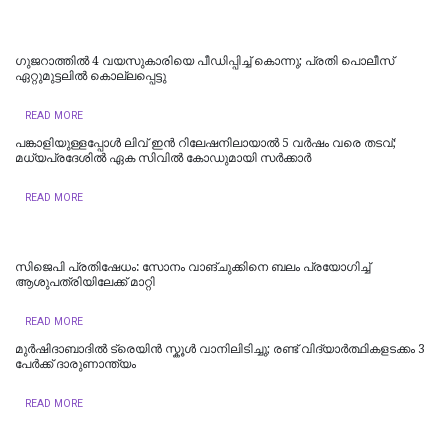
ഗുജറാത്തിൽ 4 വയസുകാരിയെ പീഡിപ്പിച്ച് കൊന്നു; പ്രതി പൊലീസ്
ഏറ്റുമുട്ടലിൽ കൊല്ലപ്പെട്ടു
READ MORE
പങ്കാളിയുള്ളപ്പോള്‍ ലിവ്‌ ഇൻ റിലേഷനിലായാൽ 5 വർഷം വരെ തടവ്;
മധ്യപ്രദേശിൽ ഏക സിവിൽ കോഡുമായി സർക്കാർ
READ MORE
സിജെപി പ്രതിഷേധം: സോനം വാങ്ചുക്കിനെ ബലം പ്രയോഗിച്ച്
ആശുപത്രിയിലേക്ക് മാറ്റി
READ MORE
മുർഷിദാബാദിൽ ട്രെയിൻ സ്കൂൾ വാനിലിടിച്ചു; രണ്ട് വിദ്യാർത്ഥികളടക്കം 3
പേർക്ക് ദാരുണാന്ത്യം
READ MORE