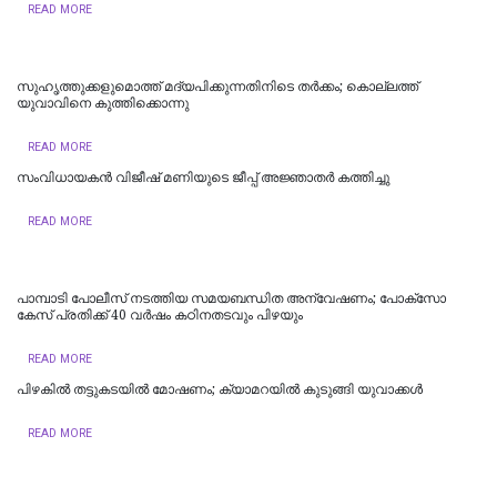
READ MORE
സുഹൃത്തുക്കളുമൊത്ത് മദ്യപിക്കുന്നതിനിടെ തര്‍ക്കം; കൊല്ലത്ത്
യുവാവിനെ കുത്തിക്കൊന്നു
READ MORE
സംവിധായകൻ വിജീഷ് മണിയുടെ ജീപ്പ് അജ്ഞാതർ കത്തിച്ചു
READ MORE
പാമ്പാടി പോലീസ് നടത്തിയ സമയബന്ധിത അന്വേഷണം; പോക്സോ
കേസ് പ്രതിക്ക് 40 വർഷം കഠിനതടവും പിഴയും
READ MORE
പിഴകിൽ തട്ടുകടയിൽ മോഷണം; ക്യാമറയിൽ കുടുങ്ങി യുവാക്കൾ
READ MORE