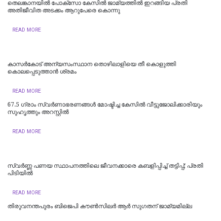
തെലങ്കാനയിൽ പോക്‌സോ കേസില്‍ ജാമ്യത്തില്‍ ഇറങ്ങിയ പ്രതി
അതിജീവിത അടക്കം ആറുപേരെ കൊന്നു
READ MORE
കാസര്‍കോട് അന്യസംസ്ഥാന തൊഴിലാളിയെ തീ കൊളുത്തി
കൊലപ്പെടുത്താന്‍ ശ്രമം
READ MORE
67.5 ഗ്രാം സ്വർണാഭരണങ്ങൾ മോഷ്ടിച്ച കേസിൽ വീട്ടുജോലിക്കാരിയും
സുഹൃത്തും അറസ്റ്റിൽ
READ MORE
സ്വർണ്ണ പണയ സ്ഥാപനത്തിലെ ജീവനക്കാരെ കബളിപ്പിച്ച് തട്ടിപ്പ്; പ്രതി
പിടിയില്‍
READ MORE
തിരുവനന്തപുരം ബിജെപി കൗൺസിലർ ആർ സുഗതന് ജാമ്യമില്ല