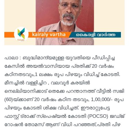
പാലാ : ബുദ്ധിമാന്ദ്യമുള്ള യുവതിയെ പീഡിപ്പിച്ച
കേസിൽ അയൽവാസിയായ പ്രതിക്ക് 20 വർഷം
കഠിനതടവും,1 ലക്ഷം രൂപ പിഴയും വിധിച്ച് കോടതി.
മീനച്ചിൽ വള്ളിച്ചിറ , വലവൂർ കരയിൽ
നെല്ലിയാനിക്കാട് തെക്കേ പറന്താനത്ത് വീട്ടിൽ സജി
(60)യ്ക്കാണ് 20 വർഷം കഠിന തടവും, 1,00,000/- രൂപ
പിഴയും കോടതി ശിക്ഷ വിധിച്ചത്. ഈരാറ്റുപേട്ട
ഫാസ്റ്റ് ട്രാക്ക് സ്പെഷ്യൽ കോടതി (POCSO) ജഡ്ജ്
റോഷൻ തോമസ് ആണ് വിധി പറഞ്ഞത്,പ്രതി പിഴ