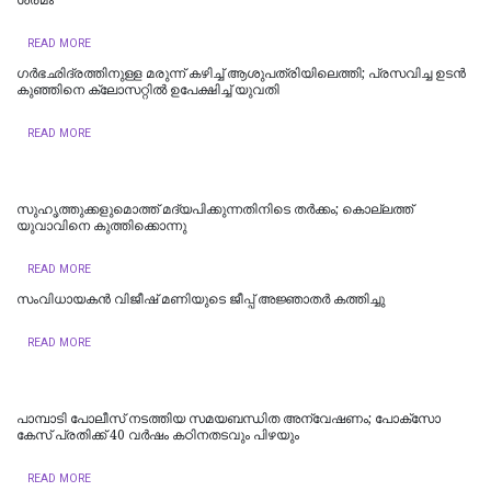
READ MORE
ഗർഭഛിദ്രത്തിനുള്ള മരുന്ന് കഴിച്ച് ആശുപത്രിയിലെത്തി; പ്രസവിച്ച ഉടൻ
കുഞ്ഞിനെ ക്ലോസറ്റിൽ ഉപേക്ഷിച്ച് യുവതി
READ MORE
സുഹൃത്തുക്കളുമൊത്ത് മദ്യപിക്കുന്നതിനിടെ തര്‍ക്കം; കൊല്ലത്ത്
യുവാവിനെ കുത്തിക്കൊന്നു
READ MORE
സംവിധായകൻ വിജീഷ് മണിയുടെ ജീപ്പ് അജ്ഞാതർ കത്തിച്ചു
READ MORE
പാമ്പാടി പോലീസ് നടത്തിയ സമയബന്ധിത അന്വേഷണം; പോക്സോ
കേസ് പ്രതിക്ക് 40 വർഷം കഠിനതടവും പിഴയും
READ MORE