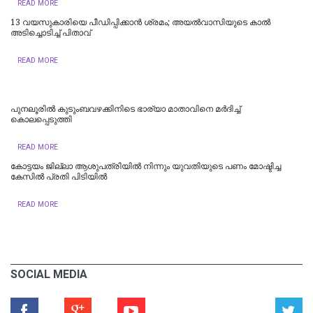
READ MORE
13 വയസുകാരിയെ പീഡിപ്പിക്കാൻ ശ്രമം; അയല്‍വാസിയുടെ കാല്‍
അടിച്ചൊടിച്ച് പിതാവ്
READ MORE
പുനലൂരിൽ കുടുംബവഴക്കിനിടെ ഭാര്യാ മാതാവിനെ മർദിച്ച്
കൊലപ്പെടുത്തി
READ MORE
കോട്ടയം ജില്ലാ ആശുപത്രിയിൽ നിന്നും യുവതിയുടെ പണം മോഷ്ടിച്ച
കേസിൽ പ്രതി പിടിയിൽ
READ MORE
SOCIAL MEDIA