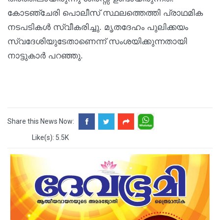
കോടഞ്ചേരി പൊലീസ് സ്ഥലത്തെത്തി പ്രാഥമിക
നടപടികള്‍ സ്വീകരിച്ചു. മൃതദേഹം പുലിക്കയം
സ്വദേശിയുടേതാണെന്ന് സംശയിക്കുന്നതായി
നാട്ടുകാര്‍ പറഞ്ഞു.
Share this News Now:
Like(s): 5.5K