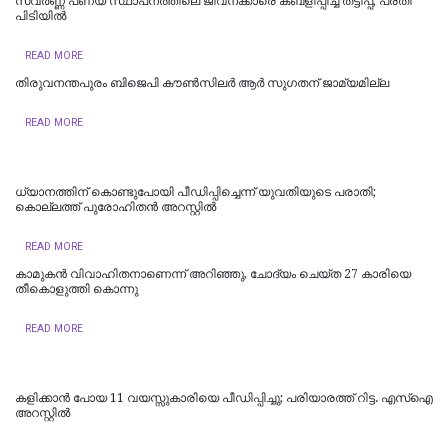
സ്വർണ്ണ പണയ സ്ഥാപനത്തിലെ ജീവനക്കാരെ കബളിപ്പിച്ച് തട്ടിപ്പ്; പ്രതി
പിടിയില്‍
READ MORE
തിരുവനന്തപുരം ബിജെപി കൗൺസിലർ ആർ സുഗതന് ജാമ്യമില്ല
READ MORE
ധ്യാനത്തിന് കൊണ്ടുപോയി പീഡിപ്പിച്ചെന്ന് യുവതിയുടെ പരാതി;
കൊല്ലത്ത് പുരോഹിതന്‍ അറസ്റ്റില്‍
READ MORE
കാമുകൻ വിവാഹിതനാണെന്ന് അറിഞ്ഞു, ചോദ്യം ചെയ്ത 27 കാരിയെ
തീകൊളുത്തി കൊന്നു
READ MORE
കളിക്കാൻ പോയ 11 വയസ്സുകാരിയെ പീഡിപ്പിച്ചു; പരിയാരത്ത് റിട്ട. എസ്ഐ
അറസ്റ്റിൽ