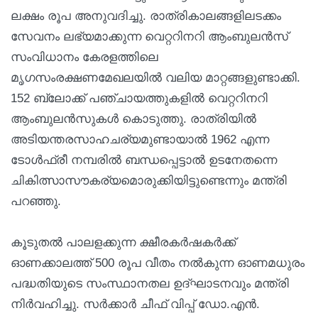
ലക്ഷം രൂപ അനുവദിച്ചു. രാത്രികാലങ്ങളിലടക്കം
സേവനം ലഭ്യമാക്കുന്ന വെറ്ററിനറി ആംബുലൻസ്
സംവിധാനം കേരളത്തിലെ
മൃഗസംരക്ഷണമേഖലയിൽ വലിയ മാറ്റങ്ങളുണ്ടാക്കി.
152 ബ്ലോക്ക് പഞ്ചായത്തുകളിൽ വെറ്ററിനറി
ആംബുലൻസുകൾ കൊടുത്തു. രാത്രിയിൽ
അടിയന്തരസാഹചര്യമുണ്ടായാൽ 1962 എന്ന
ടോൾഫ്രീ നമ്പരിൽ ബന്ധപ്പെട്ടാൽ ഉടനേതന്നെ
ചികിത്സാസൗകര്യമൊരുക്കിയിട്ടുണ്ടെന്നും മന്ത്രി
പറഞ്ഞു.
കൂടുതൽ പാലളക്കുന്ന ക്ഷീരകർഷകർക്ക്
ഓണക്കാലത്ത് 500 രൂപ വീതം നൽകുന്ന ഓണമധുരം
പദ്ധതിയുടെ സംസ്ഥാനതല ഉദ്ഘാടനവും മന്ത്രി
നിർവഹിച്ചു. സർക്കാർ ചീഫ് വിപ്പ് ഡോ.എൻ.