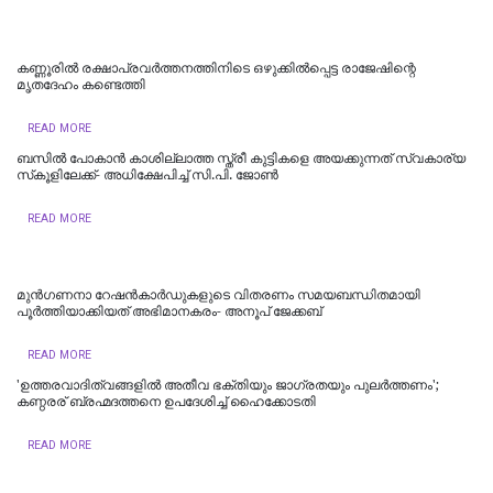
കണ്ണൂരിൽ രക്ഷാപ്രവർത്തനത്തിനിടെ ഒഴുക്കിൽപ്പെട്ട രാജേഷിന്റെ
മൃതദേഹം കണ്ടെത്തി
READ MORE
ബസിൽ പോകാൻ കാശില്ലാത്ത സ്ത്രീ കുട്ടികളെ അയക്കുന്നത് സ്വകാര്യ
സ്‌കൂളിലേക്ക്- അധിക്ഷേപിച്ച് സി.പി. ജോൺ
READ MORE
മുൻഗണനാ റേഷൻകാർഡുകളുടെ വിതരണം സമയബന്ധിതമായി
പൂർത്തിയാക്കിയത് അഭിമാനകരം- അനൂപ് ജേക്കബ്
READ MORE
'ഉത്തരവാദിത്വങ്ങളിൽ അതീവ ഭക്തിയും ജാഗ്രതയും പുലര്‍ത്തണം';
കണ്ഠരര് ബ്രഹ്മദത്തനെ ഉപദേശിച്ച് ഹൈക്കോടതി
READ MORE