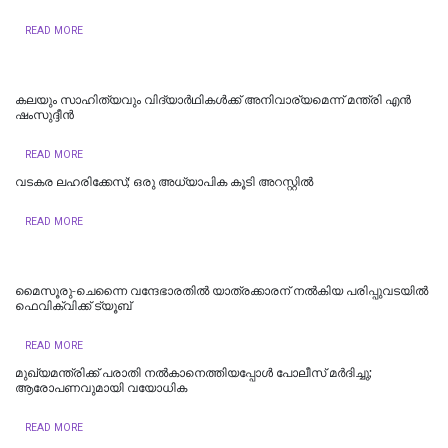
READ MORE
കലയും സാഹിത്യവും വിദ്യാർഥികൾക്ക് അനിവാര്യമെന്ന് മന്ത്രി എൻ
ഷംസുദ്ദീൻ
READ MORE
വടകര ലഹരിക്കേസ്; ഒരു അധ്യാപിക കൂടി അറസ്റ്റില്‍
READ MORE
മൈസൂരു-ചെന്നൈ വന്ദേഭാരതില്‍ യാത്രക്കാരന് നല്‍കിയ പരിപ്പുവടയില്‍
ഫെവിക്വിക്ക് ട്യൂബ്
READ MORE
മുഖ്യമന്ത്രിക്ക് പരാതി നൽകാനെത്തിയപ്പോൾ പോലീസ് മർദിച്ചു;
ആരോപണവുമായി വയോധിക
READ MORE