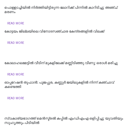
പൊള്ളാച്ചിയില്‍ നിർത്തിയിട്ടിരുന്ന ലോറിക്ക് പിന്നിൽ കാറിടിച്ചു; അഞ്ച്
മരണം
READ MORE
കോട്ടയം ജില്ലയിലെ വിനോദസഞ്ചാര കേന്ദ്രങ്ങളിൽ വിലക്ക്
READ MORE
കോലാഹലമേട്ടിൽ വീടിന് മുകളിലേക്ക് മണ്ണിടിഞ്ഞു വീണു; ഒരാൾ മരിച്ചു
READ MORE
ഓപ്പറേഷൻ തൂഫാൻ: പൂജപ്പുര, കണ്ണൂർ ജയിലുകളിൽ നിന്ന് കഞ്ചാവ്
കണ്ടെത്തി
READ MORE
സ്വകാര്യഭാഗത്ത് മെൻസ്ട്രൽ കപ്പിൽ എംഡിഎംഎ ഒളിപ്പിച്ചു; യുവതിയും
സുഹൃത്തും പിടിയിൽ