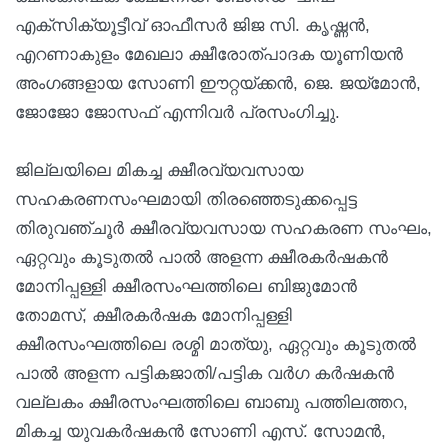
എക്സിക്യൂട്ടീവ് ഓഫീസർ ജിജ സി. കൃഷ്ണൻ,
എറണാകുളം മേഖലാ ക്ഷീരോത്പാദക യൂണിയൻ
അംഗങ്ങളായ സോണി ഈറ്റയ്ക്കൻ, ജെ. ജയ്മോൻ,
ജോജോ ജോസഫ് എന്നിവർ പ്രസംഗിച്ചു.
ജില്ലയിലെ മികച്ച ക്ഷീരവ്യവസായ
സഹകരണസംഘമായി തിരഞ്ഞെടുക്കപ്പെട്ട
തിരുവഞ്ചൂർ ക്ഷീരവ്യവസായ സഹകരണ സംഘം,
ഏറ്റവും കൂടുതൽ പാൽ അളന്ന ക്ഷീരകർഷകൻ
മോനിപ്പള്ളി ക്ഷീരസംഘത്തിലെ ബിജുമോൻ
തോമസ്, ക്ഷീരകർഷക മോനിപ്പള്ളി
ക്ഷീരസംഘത്തിലെ രശ്മി മാത്യു, ഏറ്റവും കൂടുതൽ
പാൽ അളന്ന പട്ടികജാതി/പട്ടിക വർഗ കർഷകൻ
വല്ലകം ക്ഷീരസംഘത്തിലെ ബാബു പത്തിലത്തറ,
മികച്ച യുവകർഷകൻ സോണി എസ്. സോമൻ,