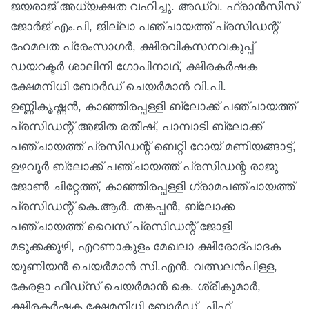
ജയരാജ് അധ്യക്ഷത വഹിച്ചു. അഡ്വ. ഫ്രാൻസീസ്
ജോർജ് എം.പി, ജില്ലാ പഞ്ചായത്ത് പ്രസിഡന്റ്
ഹേമലത പ്രേംസാഗർ, ക്ഷീരവികസനവകുപ്പ്
ഡയറക്ടർ ശാലിനി ഗോപിനാഥ്, ക്ഷീരകർഷക
ക്ഷേമനിധി ബോർഡ് ചെയർമാൻ വി.പി.
ഉണ്ണികൃഷ്ണൻ, കാഞ്ഞിരപ്പള്ളി ബ്ലോക്ക് പഞ്ചായത്ത്
പ്രസിഡന്റ് അജിത രതീഷ്, പാമ്പാടി ബ്ലോക്ക്
പഞ്ചായത്ത് പ്രസിഡന്റ് ബെറ്റി റോയ് മണിയങ്ങാട്ട്,
ഉഴവൂർ ബ്ലോക്ക് പഞ്ചായത്ത് പ്രസിഡന്റ രാജു
ജോൺ ചിറ്റേത്ത്, കാഞ്ഞിരപ്പള്ളി ഗ്രാമപഞ്ചായത്ത്
പ്രസിഡന്റ് കെ.ആർ. തങ്കപ്പൻ, ബ്ലോക്ക
പഞ്ചായത്ത് വൈസ് പ്രസിഡന്റ് ജോളി
മടുക്കക്കുഴി, എറണാകുളം മേഖലാ ക്ഷീരോദ്പാദക
യൂണിയൻ ചെയർമാൻ സി.എൻ. വത്സലൻപിള്ള,
കേരളാ ഫീഡ്സ് ചെയർമാൻ കെ. ശ്രീകുമാർ,
ക്ഷീരകർഷക ക്ഷേമനിധി ബോർഡ് ചീഫ്