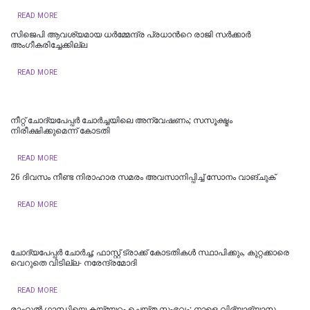
READ MORE
സിജെപി ആവശ്യമായ ധർമ്മേന്ദ്ര പ്രധാന്‍റെ രാജി സർക്കാർ
അംഗീകരിച്ചേക്കില്ല
READ MORE
നീറ്റ് ചോദ്യപേപ്പര്‍ ചോര്‍ച്ചയിലെ അന്വേഷണം; സസൂക്ഷ്മം
നിരീക്ഷിക്കുമെന്ന് കോടതി
READ MORE
26 ദിവസം നീണ്ട നിരാഹാര സമരം അവസാനിപ്പിച്ച് സോനം വാങ്ചുക്
READ MORE
ചോദ്യപേപ്പർ ചോർച്ച; ഫാസ്റ്റ് ട്രാക്ക് കോടതികള്‍ സ്ഥാപിക്കും, കുറ്റക്കാരെ
വെറുതെ വിടില്ല- നരേന്ദ്രമോദി
READ MORE
രാഹുൽ ​ഗാന്ധിയെ കയ്യേറ്റം ചെയ്ത സംഭവം‌; നാളെ വിദ്യാഭ്യാസ