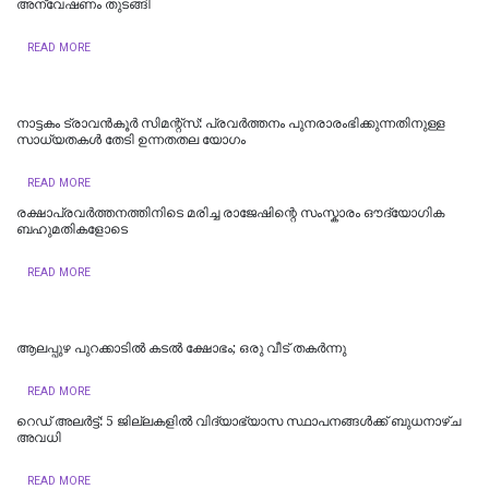
അന്വേഷണം തുടങ്ങി
READ MORE
നാട്ടകം ട്രാവൻകൂർ സിമന്റ്സ്: പ്രവർത്തനം പുനരാരംഭിക്കുന്നതിനുള്ള
സാധ്യതകൾ തേടി ഉന്നതതല യോഗം
READ MORE
രക്ഷാപ്രവർത്തനത്തിനിടെ മരിച്ച രാജേഷിന്റെ സംസ്കാരം ഔദ്യോ​ഗിക
ബഹുമതികളോടെ
READ MORE
ആലപ്പുഴ പുറക്കാടിൽ കടൽ ക്ഷോഭം; ഒരു വീട് തകർന്നു
READ MORE
റെഡ് അലർട്ട്: 5 ജില്ലകളിൽ വിദ്യാഭ്യാസ സ്ഥാപനങ്ങൾക്ക് ബുധനാഴ്ച
അവധി
READ MORE