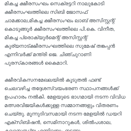
മികച്ച ക്ഷീരസംഘം സെക്രട്ടറി നാലുകോടി
ക്ഷീരസംഘത്തിലെ സിബി ജോസഫ്
ചാമക്കാല,മികച്ച ക്ഷീരസംഘം ലാബ് അസിസ്റ്റന്റ്
കൊടുങ്ങൂർ ക്ഷീരസംഘത്തിലെ പി.കെ. വിനീത,
മികച്ച പ്രൊക്യുർമെന്റ് അസിസ്റ്റന്റ്
കുര്യനാട്ക്ഷീരസംഘത്തിലെ സുമേഷ് തങ്കപ്പൻ
എന്നിവർക്ക് മന്ത്രി ജെ. ചിഞ്ചുറാണി
പുരസ്‌കാരങ്ങൾ കൈമാറി.
ക്ഷീരവികസനമേഖലയിൽ കൂടുതൽ ഫണ്ട്
ചെലവഴിച്ച തദ്ദേശസ്വയംഭരണ സ്ഥാപനങ്ങൾക്ക്
ഉപഹാരം നൽകി. മേളയുടെ ഭാഗമായി നടന്ന വിവിധ
മത്സരവിജയികൾക്കുള്ള സമ്മാനങ്ങളും വിതരണം
ചെയ്തു. മൂന്നുദിവസമായി നടന്ന മേളയിൽ ഡയറി
എക്സിബിഷൻ, സെമിനാറുകൾ, ശിൽപശാല,
കലാസന്ധ്യ എന്നിവയും നടന്നു.