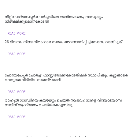
നീറ്റ് ചോദ്യപേപ്പര്‍ ചോര്‍ച്ചയിലെ അന്വേഷണം; സസൂക്ഷ്മം
നിരീക്ഷിക്കുമെന്ന് കോടതി
READ MORE
26 ദിവസം നീണ്ട നിരാഹാര സമരം അവസാനിപ്പിച്ച് സോനം വാങ്ചുക്
READ MORE
ചോദ്യപേപ്പർ ചോർച്ച; ഫാസ്റ്റ് ട്രാക്ക് കോടതികള്‍ സ്ഥാപിക്കും, കുറ്റക്കാരെ
വെറുതെ വിടില്ല- നരേന്ദ്രമോദി
READ MORE
രാഹുൽ ​ഗാന്ധിയെ കയ്യേറ്റം ചെയ്ത സംഭവം‌; നാളെ വിദ്യാഭ്യാസ
ബന്ദിന് ആഹ്വാനം ചെയ്ത് കെഎസ്‍യു
READ MORE