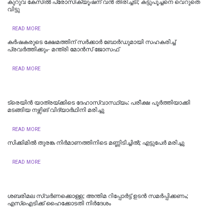
കുറുവ കേസിൽ പ്രോസിക്യൂഷന് വൻ തിരിച്ചടി; കട്ടുപൂച്ചനെ വെറുതെ
വിട്ടു
READ MORE
കർഷകരുടെ ക്ഷേമത്തിന് സർക്കാർ ബോർഡുമായി സഹകരിച്ച്
പ്രവർത്തിക്കും- മന്ത്രി മോൻസ് ജോസഫ്
READ MORE
ട്രെയിൻ യാത്രയ്ക്കിടെ ദേഹാസ്വാസ്ഥ്യം: പരീക്ഷ പൂർത്തിയാക്കി
മടങ്ങിയ നഴ്സിങ് വിദ്യാർഥിനി മരിച്ചു
READ MORE
സിക്കിമിൽ തുരങ്ക നിർമാണത്തിനിടെ മണ്ണിടിച്ചിൽ; എട്ടുപേർ മരിച്ചു
READ MORE
ശബരിമല സ്വര്‍ണക്കൊള്ള; അന്തിമ റിപ്പോര്‍ട്ട് ഉടന്‍ സമര്‍പ്പിക്കണം;
എസ്‌ഐടിക്ക് ഹൈക്കോടതി നിര്‍ദേശം