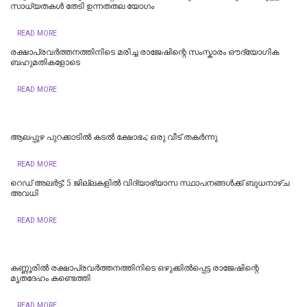
സാധ്യതകൾ തേടി ഉന്നതതല യോഗം
READ MORE
രക്ഷാപ്രവർത്തനത്തിനിടെ മരിച്ച രാജേഷിന്റെ സംസ്കാരം ഔദ്യോ​ഗിക
ബഹുമതികളോടെ
READ MORE
ആലപ്പുഴ പുറക്കാടിൽ കടൽ ക്ഷോഭം; ഒരു വീട് തകർന്നു
READ MORE
റെഡ് അലർട്ട്: 5 ജില്ലകളിൽ വിദ്യാഭ്യാസ സ്ഥാപനങ്ങൾക്ക് ബുധനാഴ്ച
അവധി
READ MORE
കണ്ണൂരിൽ രക്ഷാപ്രവർത്തനത്തിനിടെ ഒഴുക്കിൽപ്പെട്ട രാജേഷിന്റെ
മൃതദേഹം കണ്ടെത്തി
READ MORE