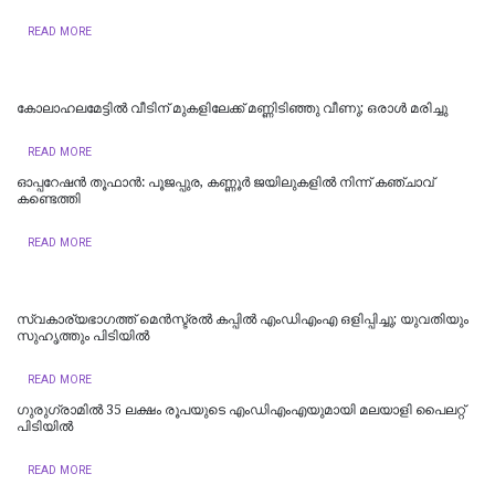
READ MORE
കോലാഹലമേട്ടിൽ വീടിന് മുകളിലേക്ക് മണ്ണിടിഞ്ഞു വീണു; ഒരാൾ മരിച്ചു
READ MORE
ഓപ്പറേഷൻ തൂഫാൻ: പൂജപ്പുര, കണ്ണൂർ ജയിലുകളിൽ നിന്ന് കഞ്ചാവ്
കണ്ടെത്തി
READ MORE
സ്വകാര്യഭാഗത്ത് മെൻസ്ട്രൽ കപ്പിൽ എംഡിഎംഎ ഒളിപ്പിച്ചു; യുവതിയും
സുഹൃത്തും പിടിയിൽ
READ MORE
ഗുരുഗ്രാമിൽ 35 ലക്ഷം രൂപയുടെ എംഡിഎംഎയുമായി മലയാളി പൈലറ്റ്
പിടിയില്‍
READ MORE