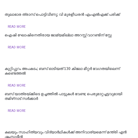
തുലാഭാര ത്രാസ് പൊട്ടിവീണു; വി മുരളീധരന്‍ എംഎല്‍എക്ക് പരിക്ക്
READ MORE
ഐഷി ഘോഷിനെതിരായ ജാമ്യമില്ലാ അറസ്റ്റ് വാറണ്ടിന് സ്റ്റേ
READ MORE
കുറ്റിപ്പുറം അപകടം; ബസ് ഓടിയത് 130 കിലോ മീറ്റർ വേഗതയിലെന്ന്
കണ്ടെത്തൽ
READ MORE
ബസ് യാത്രയ്ക്കിടെ ഉച്ചത്തിൽ പാട്ടുകൾ വേണ്ട; പെരുമാറ്റച്ചട്ടവുമായി
തമിഴ്‌നാട് സര്‍ക്കാര്‍
READ MORE
കലയും സാഹിത്യവും വിദ്യാർഥികൾക്ക് അനിവാര്യമെന്ന് മന്ത്രി എൻ
ഷംസുദ്ദീൻ