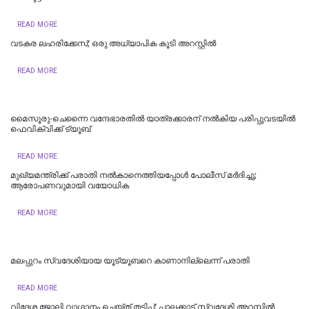
READ MORE
വടകര ലഹരിക്കേസ്; ഒരു അധ്യാപിക കൂടി അറസ്റ്റില്‍
READ MORE
മൈസൂരു-ചെന്നൈ വന്ദേഭാരതില്‍ യാത്രക്കാരന് നല്‍കിയ പരിപ്പുവടയില്‍
ഫെവിക്വിക്ക് ട്യൂബ്
READ MORE
മുഖ്യമന്ത്രിക്ക് പരാതി നൽകാനെത്തിയപ്പോൾ പോലീസ് മർദിച്ചു;
ആരോപണവുമായി വയോധിക
READ MORE
മലപ്പുറം സ്വദേശിയായ യൂട്യൂബറെ കാണാനില്ലെന്ന് പരാതി
READ MORE
വിദേശ ജോലി വാഗ്ദാനം ചെയ്ത് തട്ടിപ്പ്; പാലക്കാട് സ്വദേശി അറസ്റ്റിൽ