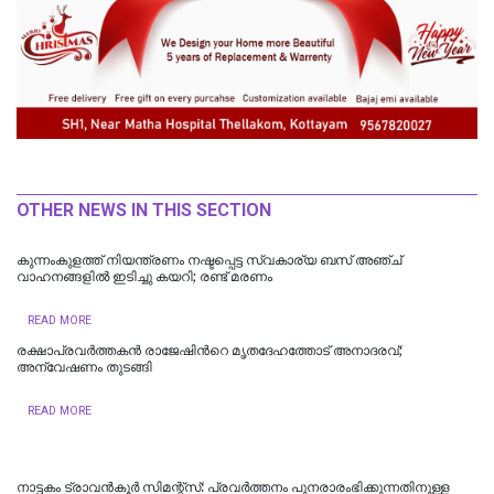
OTHER NEWS IN THIS SECTION
കുന്നംകുളത്ത് നിയന്ത്രണം നഷ്ടപ്പെട്ട സ്വകാര്യ ബസ് അഞ്ച്
വാഹനങ്ങളിൽ ഇടിച്ചു കയറി; രണ്ട് മരണം
READ MORE
രക്ഷാപ്രവർത്തകൻ രാജേഷിന്‍റെ മൃതദേഹത്തോട് അനാദരവ്;
അന്വേഷണം തുടങ്ങി
READ MORE
നാട്ടകം ട്രാവൻകൂർ സിമന്റ്സ്: പ്രവർത്തനം പുനരാരംഭിക്കുന്നതിനുള്ള