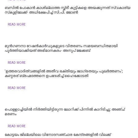
ബസിൽ പോകാൻ കാശില്ലാത്ത സ്ത്രീ കുട്ടികളെ അയക്കുന്നത് സ്വകാര്യ
സ്‌കൂളിലേക്ക്- അധിക്ഷേപിച്ച് സി.പി. ജോൺ
READ MORE
മുൻഗണനാ റേഷൻകാർഡുകളുടെ വിതരണം സമയബന്ധിതമായി
പൂർത്തിയാക്കിയത് അഭിമാനകരം- അനൂപ് ജേക്കബ്
READ MORE
'ഉത്തരവാദിത്വങ്ങളിൽ അതീവ ഭക്തിയും ജാഗ്രതയും പുലര്‍ത്തണം';
കണ്ഠരര് ബ്രഹ്മദത്തനെ ഉപദേശിച്ച് ഹൈക്കോടതി
READ MORE
പൊള്ളാച്ചിയില്‍ നിർത്തിയിട്ടിരുന്ന ലോറിക്ക് പിന്നിൽ കാറിടിച്ചു; അഞ്ച്
മരണം
READ MORE
കോട്ടയം ജില്ലയിലെ വിനോദസഞ്ചാര കേന്ദ്രങ്ങളിൽ വിലക്ക്