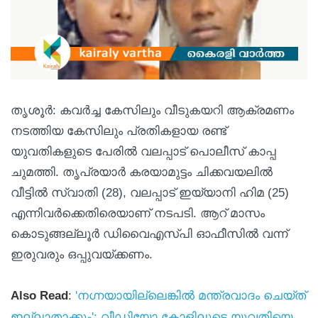
തൃശൂർ: കവര്‍ച്ച കേസിലും വീടുകയറി ആക്രമണം
നടത്തിയ കേസിലും പ്രതികളായ രണ്ട്
യുവതികളുടെ പേരിൽ വലപ്പാട് പൊലീസ് കാപ്പ
ചുമത്തി. തൃപ്രയാർ കരയാമുട്ടം ചിക്കവയലിൽ
വീട്ടിൽ സ്വാതി (28), വലപ്പാട് ഇയ്യാനി ഹിമ (25)
എന്നിവർക്കെതിരെയാണ് നടപടി. ആറ് മാസം
കൊടുങ്ങല്ലൂർ ഡിവൈഎസ്‌പി ഓഫീസിൽ വന്ന്
ഇരുവരും ഒപ്പുവയ്‌ക്കണം.
Also Read
:
'നഗ്നയായില്ലെങ്കിൽ മന്ത്രവാദം ചെയ്ത്
ഇല്ലാതാക്കും'; വീഡിയോ കോളിലൂടെ യുവതിയെ