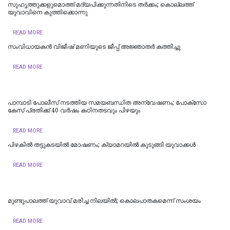
സുഹൃത്തുക്കളുമൊത്ത് മദ്യപിക്കുന്നതിനിടെ തര്‍ക്കം; കൊല്ലത്ത്
യുവാവിനെ കുത്തിക്കൊന്നു
READ MORE
സംവിധായകൻ വിജീഷ് മണിയുടെ ജീപ്പ് അജ്ഞാതർ കത്തിച്ചു
READ MORE
പാമ്പാടി പോലീസ് നടത്തിയ സമയബന്ധിത അന്വേഷണം; പോക്സോ
കേസ് പ്രതിക്ക് 40 വർഷം കഠിനതടവും പിഴയും
READ MORE
പിഴകിൽ തട്ടുകടയിൽ മോഷണം; ക്യാമറയിൽ കുടുങ്ങി യുവാക്കൾ
READ MORE
മുണ്ടുപാലത്ത് യുവാവ് മരിച്ച നിലയില്‍; കൊലപാതകമെന്ന് സംശയം
READ MORE