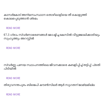
കാസര്‍കോട് അന്യസംസ്ഥാന തൊഴിലാളിയെ തീ കൊളുത്തി
കൊലപ്പെടുത്താന്‍ ശ്രമം
READ MORE
67.5 ഗ്രാം സ്വർണാഭരണങ്ങൾ മോഷ്ടിച്ച കേസിൽ വീട്ടുജോലിക്കാരിയും
സുഹൃത്തും അറസ്റ്റിൽ
READ MORE
സ്വർണ്ണ പണയ സ്ഥാപനത്തിലെ ജീവനക്കാരെ കബളിപ്പിച്ച് തട്ടിപ്പ്; പ്രതി
പിടിയില്‍
READ MORE
തിരുവനന്തപുരം ബിജെപി കൗൺസിലർ ആർ സുഗതന് ജാമ്യമില്ല
READ MORE