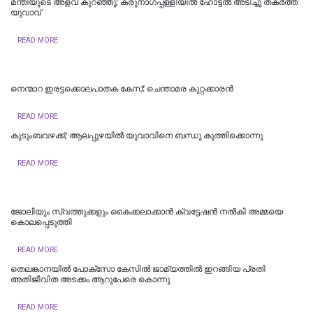
മന്തിയുടെ അളവ് കുറഞ്ഞു; കരുനാ​ഗപ്പള്ളിയിൽ ഹോട്ടല്‍ അടിച്ചു തകര്‍ത്ത്
യുവാവ്
READ MORE
നെന്മാറ ഇരട്ടക്കൊലപാതക കേസ്: ചെന്താമര കുറ്റക്കാരൻ
READ MORE
കുടുംബവഴക്ക്; ആലപ്പുഴയില്‍ യുവാവിനെ ബന്ധു കുത്തിക്കൊന്നു
READ MORE
ജോലിയും സ്വത്തുക്കളും കൈക്കലാക്കാൻ ക്വട്ടേഷൻ നൽകി അമ്മയെ
കൊലപ്പെടുത്തി
READ MORE
തെലങ്കാനയിൽ പോക്‌സോ കേസില്‍ ജാമ്യത്തില്‍ ഇറങ്ങിയ പ്രതി
അതിജീവിത അടക്കം ആറുപേരെ കൊന്നു
READ MORE