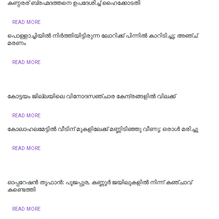
കണ്ഠരര് ബ്രഹ്മദത്തനെ ഉപദേശിച്ച് ഹൈക്കോടതി
READ MORE
പൊള്ളാച്ചിയില്‍ നിർത്തിയിട്ടിരുന്ന ലോറിക്ക് പിന്നിൽ കാറിടിച്ചു; അഞ്ച്
മരണം
READ MORE
കോട്ടയം ജില്ലയിലെ വിനോദസഞ്ചാര കേന്ദ്രങ്ങളിൽ വിലക്ക്
READ MORE
കോലാഹലമേട്ടിൽ വീടിന് മുകളിലേക്ക് മണ്ണിടിഞ്ഞു വീണു; ഒരാൾ മരിച്ചു
READ MORE
ഓപ്പറേഷൻ തൂഫാൻ: പൂജപ്പുര, കണ്ണൂർ ജയിലുകളിൽ നിന്ന് കഞ്ചാവ്
കണ്ടെത്തി
READ MORE