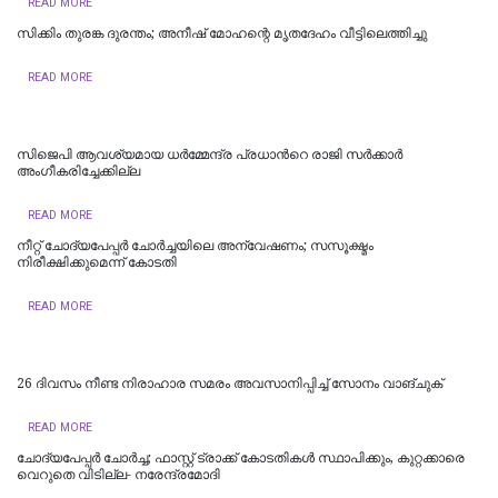
READ MORE
സിക്കിം തുരങ്ക ​​​ദുരന്തം; അനീഷ്‌ മോഹന്റെ മൃതദേഹം വീട്ടിലെത്തിച്ചു
READ MORE
സിജെപി ആവശ്യമായ ധർമ്മേന്ദ്ര പ്രധാന്‍റെ രാജി സർക്കാർ
അംഗീകരിച്ചേക്കില്ല
READ MORE
നീറ്റ് ചോദ്യപേപ്പര്‍ ചോര്‍ച്ചയിലെ അന്വേഷണം; സസൂക്ഷ്മം
നിരീക്ഷിക്കുമെന്ന് കോടതി
READ MORE
26 ദിവസം നീണ്ട നിരാഹാര സമരം അവസാനിപ്പിച്ച് സോനം വാങ്ചുക്
READ MORE
ചോദ്യപേപ്പർ ചോർച്ച; ഫാസ്റ്റ് ട്രാക്ക് കോടതികള്‍ സ്ഥാപിക്കും, കുറ്റക്കാരെ
വെറുതെ വിടില്ല- നരേന്ദ്രമോദി