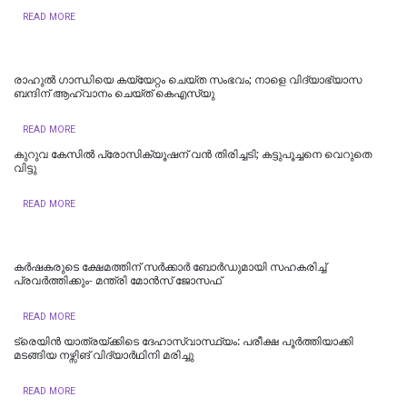
READ MORE
രാഹുൽ ​ഗാന്ധിയെ കയ്യേറ്റം ചെയ്ത സംഭവം‌; നാളെ വിദ്യാഭ്യാസ
ബന്ദിന് ആഹ്വാനം ചെയ്ത് കെഎസ്‍യു
READ MORE
കുറുവ കേസിൽ പ്രോസിക്യൂഷന് വൻ തിരിച്ചടി; കട്ടുപൂച്ചനെ വെറുതെ
വിട്ടു
READ MORE
കർഷകരുടെ ക്ഷേമത്തിന് സർക്കാർ ബോർഡുമായി സഹകരിച്ച്
പ്രവർത്തിക്കും- മന്ത്രി മോൻസ് ജോസഫ്
READ MORE
ട്രെയിൻ യാത്രയ്ക്കിടെ ദേഹാസ്വാസ്ഥ്യം: പരീക്ഷ പൂർത്തിയാക്കി
മടങ്ങിയ നഴ്സിങ് വിദ്യാർഥിനി മരിച്ചു
READ MORE