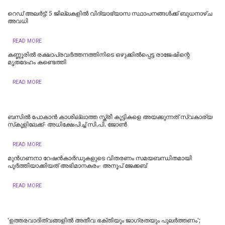
റെഡ് അലർട്ട്: 5 ജില്ലകളിൽ വിദ്യാഭ്യാസ സ്ഥാപനങ്ങൾക്ക് ബുധനാഴ്ച
അവധി
READ MORE
കണ്ണൂരിൽ രക്ഷാപ്രവർത്തനത്തിനിടെ ഒഴുക്കിൽപ്പെട്ട രാജേഷിന്റെ
മൃതദേഹം കണ്ടെത്തി
READ MORE
ബസിൽ പോകാൻ കാശില്ലാത്ത സ്ത്രീ കുട്ടികളെ അയക്കുന്നത് സ്വകാര്യ
സ്‌കൂളിലേക്ക്- അധിക്ഷേപിച്ച് സി.പി. ജോൺ
READ MORE
മുൻഗണനാ റേഷൻകാർഡുകളുടെ വിതരണം സമയബന്ധിതമായി
പൂർത്തിയാക്കിയത് അഭിമാനകരം- അനൂപ് ജേക്കബ്
READ MORE
'ഉത്തരവാദിത്വങ്ങളിൽ അതീവ ഭക്തിയും ജാഗ്രതയും പുലര്‍ത്തണം';