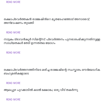
READ MORE
രക്ഷാപ്രവർത്തകൻ രാജേഷിന്‍റെ മൃതദേഹത്തോട് അനാദരവ്;
അന്വേഷണം തുടങ്ങി
READ MORE
നാട്ടകം ട്രാവൻകൂർ സിമന്റ്സ്: പ്രവർത്തനം പുനരാരംഭിക്കുന്നതിനുള്ള
സാധ്യതകൾ തേടി ഉന്നതതല യോഗം
READ MORE
രക്ഷാപ്രവർത്തനത്തിനിടെ മരിച്ച രാജേഷിന്റെ സംസ്കാരം ഔദ്യോ​ഗിക
ബഹുമതികളോടെ
READ MORE
ആലപ്പുഴ പുറക്കാടിൽ കടൽ ക്ഷോഭം; ഒരു വീട് തകർന്നു
READ MORE