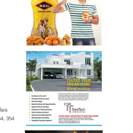
ിടെ
4, 354