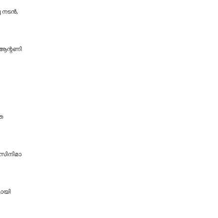
്ച നടൻ,
 ആന്റണി
ത
; സിനിമാ
മായി