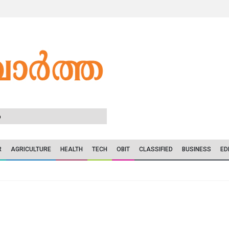
6
R
AGRICULTURE
HEALTH
TECH
OBIT
CLASSIFIED
BUSINESS
ED