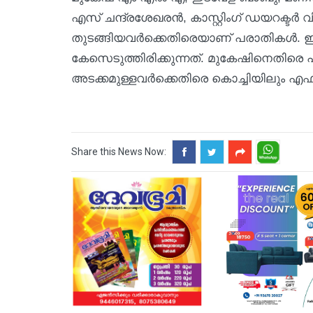
എസ് ചന്ദ്രശേഖരൻ, കാസ്റ്റിംഗ് ഡയറക്ട
തുടങ്ങിയവർക്കെതിരെയാണ് പരാതികൾ. 
കേസെടുത്തിരിക്കുന്നത്. മുകേഷിനെതിരെ
അടക്കമുള്ളവർക്കെതിരെ കൊച്ചിയിലും എ
Share this News Now: