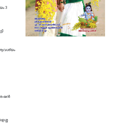
യം 3
ടി
ന ആവശ്യം
്രേഷൻ
ഒളശ്ശ