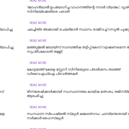
READ MORE
'മോഹന്‍ലാല്‍ ഉപയോഗിച്ച വാഹനത്തിന്റെ നമ്പര്‍ വ്യാജം'; ദൃശ്
സിനിമയ്‌ക്കെതിരെ പരാതി
READ MORE
ാപിച്ചു
ചലച്ചിത്ര അക്കാദമി ചെയർമാൻ സ്ഥാനം രാജിവച്ച് റസൂൽ പൂക്കുട്
READ MORE
ാപിച്ചു
‌മഞ്ഞുമ്മൽ ബോയ്സ് സാമ്പത്തിക തട്ടിപ്പ് കേസ് റദ്ദാക്കണമെന്
സുപ്രീംകോ‌ടതി തള്ളി
READ MORE
കോട്ടയത്ത് കേരള സ്റ്റോറി സിനിമയുടെ പ്രദർശനം തടഞ്ഞ്
ഡിവൈഎഫ്ഐ പ്രവർത്തകർ
READ MORE
വ്
ഭിന്നശേഷിക്കാർക്കായി സംസ്ഥാനതല കായിക മത്സരം; രജിസ്‌ട
ആരംഭിച്ചു
READ MORE
മേള
സംസ്ഥാന സ്‌പെഷ്യല്‍ സ്‌കൂള്‍ കലോത്സവം: ചാമ്പ്യന്മാരായി 
സര്‍ക്കാര്‍ ഹൈസ്‌കൂള്‍