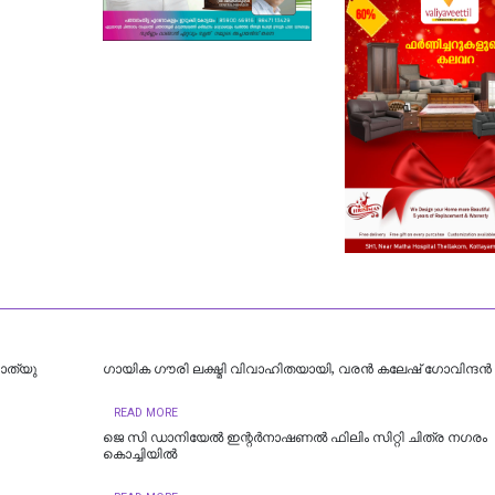
മാത്യു
ഗായിക ഗൗരി ലക്ഷ്മി വിവാഹിതയായി, വരൻ കലേഷ് ഗോവിന്ദൻ
READ MORE
ജെ സി ഡാനിയേൽ ഇന്റർനാഷണൽ ഫിലിം സിറ്റി ചിത്ര നഗരം
കൊച്ചിയിൽ