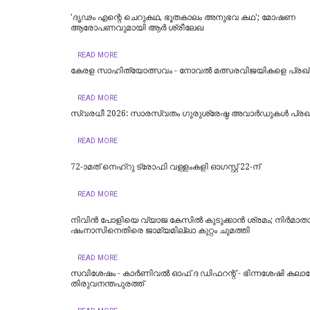
'ദൃഢം എന്റെ ചെറുകഥ, ഭൂതകാലം അനുഭവ കഥ'; മോഷണ
ആരോപണവുമായി ആര്‍ ശ്രീലേഖ
READ MORE
കേരള സാഹിത്യോത്സവം - നോവല്‍ മത്സരവിജയികളെ പ്രഖ്യ
READ MORE
സ്വരധീ 2026: സാരസ്വതം ഗുരുശ്രേഷ്ഠ അവാർഡുകൾ പ്രഖ്യ
READ MORE
72-ാമത് നെഹ്‌റു ട്രോഫി വള്ളംകളി ഓഗസ്റ്റ് 22-ന്
READ MORE
നിവിൻ പോളിയെ വ്യാജ കേസിൽ കുടുക്കാൻ ശ്രമം; നിർമാതാ
ഷംനാസിനെതിരെ ജാമ്യമില്ലാ കുറ്റം ചുമത്തി
READ MORE
സവിശേഷം - കാർണിവൽ ഓഫ് ദ ഡിഫറന്റ് - ഭിന്നശേഷി കലാ
തിരുവനന്തപുരത്ത്