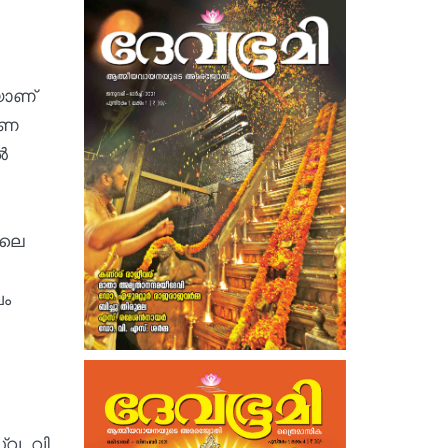
യാണ്
ഷണ
ൽ
ാലെ
ഘം
വ. വി