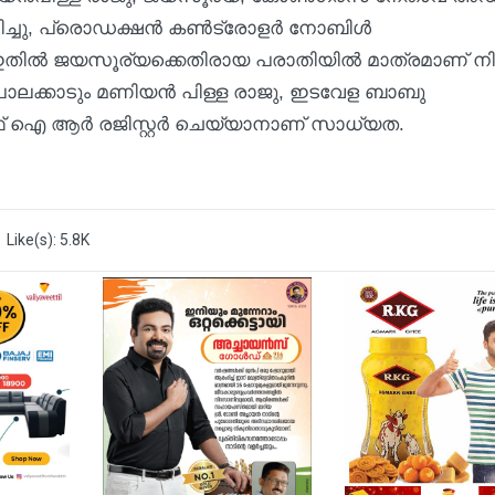
ർ വിച്ചു, പ്രൊഡക്ഷൻ കൺട്രോളർ നോബിൾ
ഇതിൽ ജയസൂര്യക്കെതിരായ പരാതിയിൽ മാത്രമാണ് ന
 പാലക്കാടും മണിയൻ പിള്ള രാജു, ഇടവേള ബാബു
ഫ് ഐ ആർ രജിസ്റ്റർ ചെയ്യാനാണ് സാധ്യത.
Like(s): 5.8K