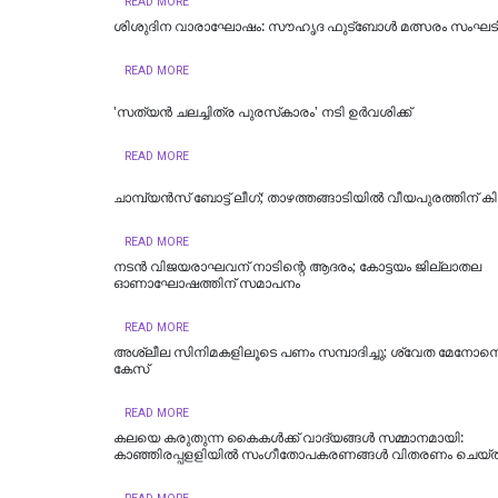
READ MORE
ശിശുദിന വാരാഘോഷം: സൗഹൃദ ഫുട്ബോൾ മത്സരം സംഘടിപ്പ
READ MORE
'സത്യൻ ചലച്ചിത്ര പുരസ്‌കാരം' നടി ഉർവശിക്ക്
READ MORE
ചാമ്പ്യൻസ് ബോട്ട് ലീഗ്; താഴത്തങ്ങാടിയിൽ വീയപുരത്തിന് കി
READ MORE
നടൻ വിജയരാഘവന് നാടിന്റെ ആദരം; കോട്ടയം ജില്ലാതല
ഓണാഘോഷത്തിന് സമാപനം
READ MORE
അശ്ലീല സിനിമകളിലൂടെ പണം സമ്പാദിച്ചു; ശ്വേത മേനോന
കേസ്
READ MORE
കലയെ കരുതുന്ന കൈകൾക്ക് വാദ്യങ്ങൾ സമ്മാനമായി:
കാഞ്ഞിരപ്പളളിയിൽ സംഗീതോപകരണങ്ങൾ വിതരണം ചെയ്