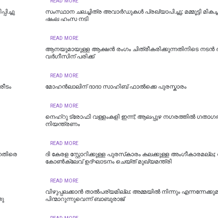
READ MORE
ിച്ചു
സംസ്ഥാന ചലച്ചിത്ര അവാര്‍ഡുകൾ പ്രഖ്യാപിച്ചു; മമ്മൂട്ടി മികച
ഷംല ഹംസ നടി
READ MORE
ആനയുമായുള്ള ആക്ഷൻ രംഗം ചിത്രീകരിക്കുന്നതിനിടെ നടൻ
വർഗീസിന് പരിക്ക്
READ MORE
രീടം
മോഹൻലാലിന് ദാദാ സാഹിബ് ഫാൽക്കെ പുരസ്കാരം
READ MORE
നെഹ്‌റു ട്രോഫി വള്ളംകളി ഇന്ന്; ആലപ്പുഴ നഗരത്തില്‍ ഗതാഗ
നിയന്ത്രണം
READ MORE
െതിരെ
ദി കേരള സ്റ്റോറിക്കുള്ള പുരസ്‌കാരം കലക്കുള്ള അംഗീകാരമല്ല
കോണ്‍ക്ലേവ് ഉദ്ഘാടനം ചെയ്ത് മുഖ്യമന്ത്രി
READ MORE
വിഴുപ്പലക്കാൻ താൽപര്യമില്ല: അമ്മയിൽ നിന്നും എന്നന്നേക്കു
തു
പിന്മാറുന്നുവെന്ന് ബാബുരാജ്