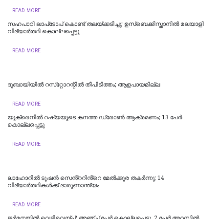
READ MORE
സഹപാഠി ലാപ്‌ടോപ് കൊണ്ട് തലയ്ക്കടിച്ചു; ഉസ്‌ബെക്കിസ്താനില്‍ മലയാളി
വിദ്യാര്‍ത്ഥി കൊല്ലപ്പെട്ടു
READ MORE
ദുബായിയില്‍ റസ്‌റ്റോറന്റില്‍ തീപിടിത്തം; ആളപായമില്ല
READ MORE
യുക്രെനിൽ റഷ്യയുടെ കനത്ത ഡ്രോൺ ആക്രമണം; 13 പേർ
കൊല്ലപ്പെട്ടു
READ MORE
ലാഹോറില്‍ ടൂഷന്‍ സെൻ്ററിൻ്റെ മേല്‍ക്കൂര തകര്‍ന്നു; 14
വിദ്യാര്‍ത്ഥികള്‍ക്ക് ദാരുണാന്ത്യം
READ MORE
ജർമനയിൽ വെടിവെയ്പ്പ്; അഞ്ച് പേർ കൊല്ലപ്പെട്ടു, 2 പേർ അറസ്റ്റിൽ