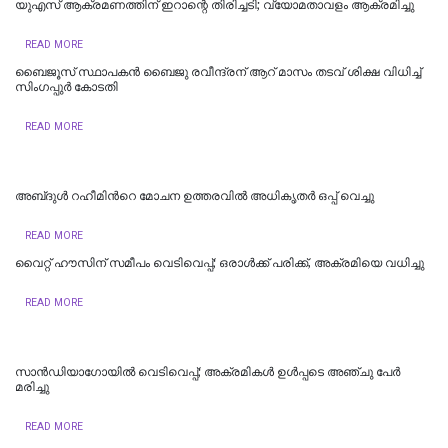
യുഎസ് ആക്രമണത്തിന് ഇറാന്റെ തിരിച്ചടി; വ്യോമതാവളം ആക്രമിച്ചു
READ MORE
ബൈജൂസ് സ്ഥാപകൻ ബൈജു രവീന്ദ്രന് ആറ് മാസം തടവ് ശിക്ഷ വിധിച്ച്
സിംഗപ്പുർ കോടതി
READ MORE
അബ്‌ദുൾ റഹീമിന്‍റെ മോചന ഉത്തരവിൽ അധികൃതര്‍ ഒപ്പ് വെച്ചു
READ MORE
വൈറ്റ് ഹൗസിന് സമീപം വെടിവെപ്പ്; ഒരാൾക്ക് പരിക്ക്, അക്രമിയെ വധിച്ചു
READ MORE
സാന്‍ഡിയാഗോയില്‍ വെടിവെപ്പ്; അക്രമികള്‍ ഉള്‍പ്പടെ അഞ്ചു പേര്‍
മരിച്ചു
READ MORE