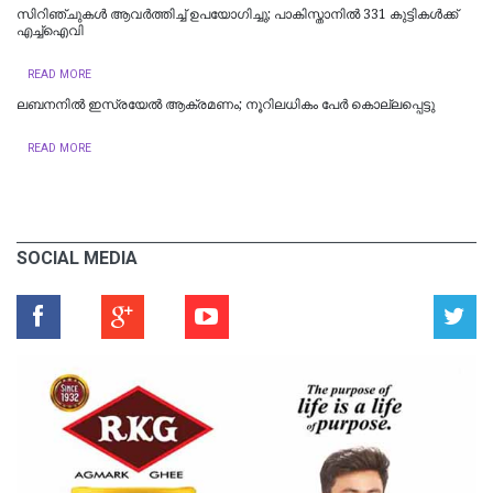
സിറിഞ്ചുകൾ ആവർത്തിച്ച് ഉപയോഗിച്ചു; പാകിസ്താനിൽ 331 കുട്ടികൾക്ക്
എച്ച്‌ഐവി
READ MORE
ലബനനിൽ ഇസ്രയേൽ ആക്രമണം; നൂറിലധികം പേർ കൊല്ലപ്പെട്ടു
READ MORE
SOCIAL MEDIA