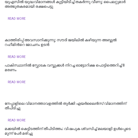
യുഎസിൽ യുദ്ധവിമാനങ്ങൾ കൂട്ടിയിടിച്ച് തകർന്നു വീണു; പൈ​ല​റ്റു​മാ​ര്‍
അത്ഭുതകരമായി ര​ക്ഷ​പെ​ട്ടു
READ MORE
കാത്തിരിപ്പ് അവസാനിക്കുന്നു; സൗദി ജയിലില്‍ കഴിയുന്ന അബ്ദുല്‍
റഹീമിന്‍റെ മോചനം ഉടന്‍
READ MORE
പാകിസ്ഥാനിൽ സ്ഫോടക വസ്തുക്കൾ നിറച്ച ഓട്ടോറിക്ഷ പൊട്ടിത്തെറിച്ച് 8
മരണം
READ MORE
നേപ്പാളിലെ വിമാനത്താവളത്തിൽ തുർക്കി എയർലൈൻസ് വിമാനത്തിന്
തീപിടിച്ചു
READ MORE
മക്കയിൽ കെട്ടിടത്തിന് തീപിടിത്തം: വിഷപുക ശ്വസിച്ച് മലയാളി ഉൾപ്പെടെ
മൂന്ന് പേർ മരിച്ചു