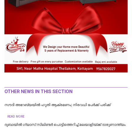
OTHER NEWS IN THIS SECTION
സൗദി അറേബ്യയിൽ ഹൂതി ആക്രമണം; നിരവധി പേർക്ക് പരിക്ക്
READ MORE
ദുബായിൽ ​ഗ്യാസ് സിലിണ്ടർ പൊട്ടിത്തെറിച്ച് മലയാളിയ്ക്ക് ദാരുണാന്ത്യം