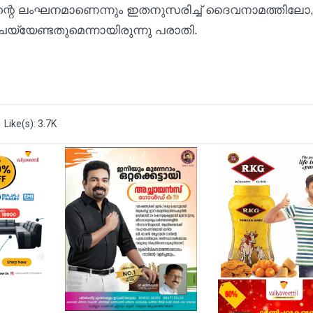
1994ന്റെ ലംഘനമാണെന്നും ഇതനുസരിച്ച് ദൈവനാമത്തിലോ
േണ്ടതുമെന്നായിരുന്നു പരാതി.
Like(s): 3.7K