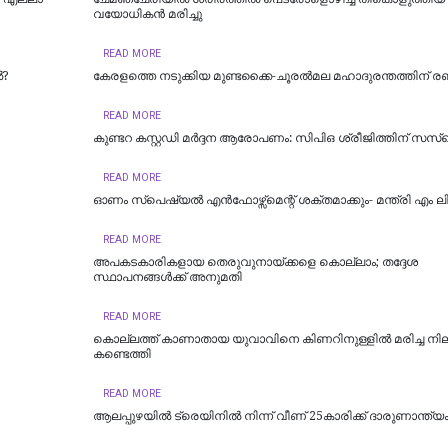
വയോധികന്‍ മരിച്ചു
READ MORE
ൽ?
കേരളത്തെ നടുക്കിയ മുണ്ടക്കൈ-ചൂരല്‍മല മഹാദുരന്തത്തിന് രണ്ട
READ MORE
കുണ്ടറ കസ്റ്റഡി മര്‍ദ്ദന ആരോപണം: സിപിഒ ശ്രീജിത്തിന് സസ്‌പ
READ MORE
ഓണം സ്‌പെഷ്യൽ എൻഫോഴ്സ്മെന്റ് ശക്തമാക്കും- മന്ത്രി എം ല
READ MORE
അപകടകാരികളായ തെരുവുനായ്ക്കളെ കൊല്ലാം; തദ്ദേശ
സ്ഥാപനങ്ങൾക്ക് അനുമതി
READ MORE
കൊല്ലത്ത് കാണാതായ യുവാവിനെ കിണറിനുള്ളിൽ മരിച്ച ന
കണ്ടെത്തി
READ MORE
ആലപ്പുഴയിൽ ട്രെയിനില്‍ നിന്ന് വീണ് 25കാരിക്ക് ദാരുണാന്ത്യ