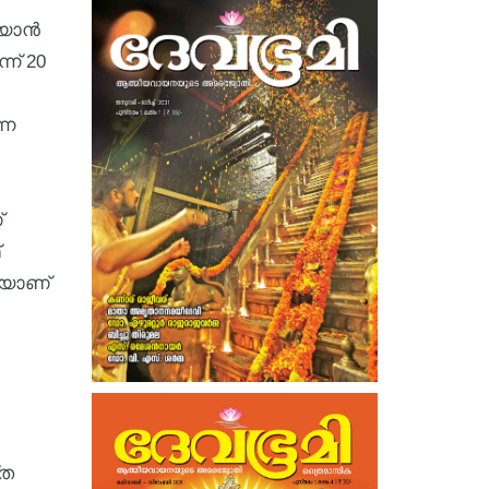
യാന്‍
ന് 20
നെ
്
തെയാണ്
്ത