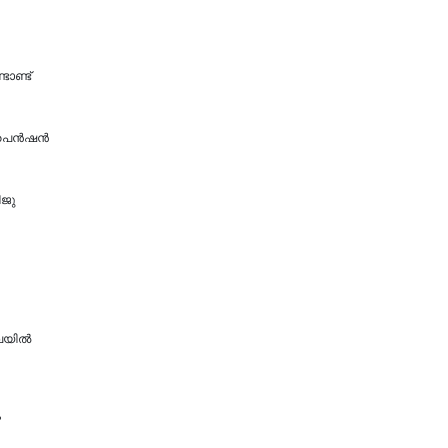
ാണ്ട്
െന്‍ഷന്‍
ിജു
ിലയിൽ
ം