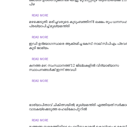
കോടതി ഉത്തരവുകൾ ലംഘിച്ചു; മൂവാറ്റുപുഴ ആർഡിഒയ്ക്ക് 25,
പിഴ
READ MORE
മഴക്കെടുതി: മരിച്ചവരുടെ കുടുംബത്തിന് 8 ലക്ഷം രൂപ ധനസ
പ്രഖ്യാപിച്ച് മുഖ്യമന്ത്രി
READ MORE
ഇഡി ഉദ്യോഗസ്ഥരെ ആക്രമിച്ച കേസ്: നാല് സിപിഎം പ്രവർത
കൂടി ജാമ്യം
READ MORE
കനത്ത മഴ: സംസ്ഥാനത്ത് 12 ജില്ലകളില്‍ വിദ്യാഭ്യാസ
സ്ഥാപനങ്ങള്‍ക്ക് ഇന്ന് അവധി
READ MORE
ഭാര്യാപിതാവ് ചികിത്സയിൽ; മുഖ്യമന്ത്രി എത്തിയത് സര്‍ക്കാര്
വാടകയ്‌ക്കെടുത്ത ഹെലികോപ്റ്ററില്‍
READ MORE
മുത്തങ്ങ സമരത്തിനിടെ പൊലീസുകാരൻ കൊല്ലപ്പെട്ട കേസ്