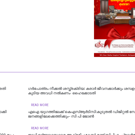
്രതി
ഗർഭപാത്രം നീക്കൽ ശസ്ത്രക്രിയ: കരാർ ജീവനക്കാർക്കും ശമ്പള
കൂടിയ അവധി നൽകണം- ഹൈക്കോടതി
READ MORE
്കി
എഐ യുഗത്തിലേക്ക് കെഎസ്ആർടിസി:കൂടുതൽ ഡിജിറ്റൽ സ
ജനങ്ങളിലേക്കെത്തിക്കും– സി പി ജോൺ
READ MORE