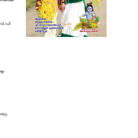
തകർക്ക്
.വി.ഡി
്ടം
െയും