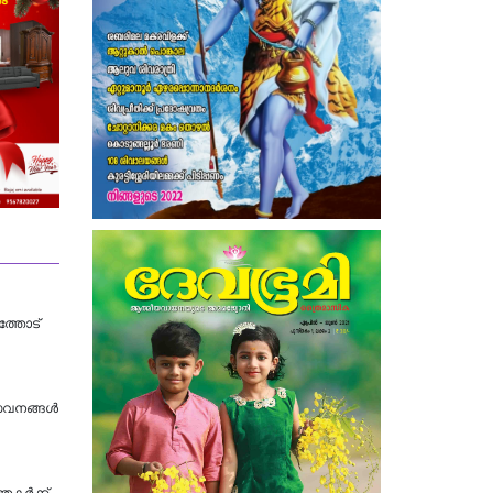
ത്തോട്
േവനങ്ങൾ