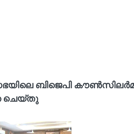
സഭയിലെ ബിജെപി കൗൺസിലർമ
ഞ ചെയ്തു