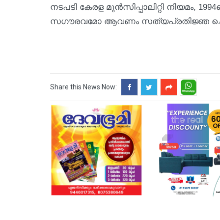
നടപടി കേരള മുന്‍സിപ്പാലിറ്റി നിയമം, 
സഗൗരവമോ ആവണം സത്യപ്രതിജ്ഞ ചെയ്യ
Share this News Now: