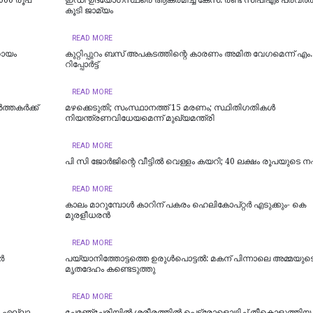
000 രൂപ
ഇഡി ഉദ്യോഗസ്ഥരെ ആക്രമിച്ച കേസ്: രണ്ട് സിപിഎം പ്രവർത്
കൂടി ജാമ്യം
READ MORE
ഹായം
കുറ്റിപ്പുറം ബസ് അപകടത്തിന്റെ കാരണം അമിത വേഗമെന്ന് എം
റിപ്പോര്‍ട്ട്
READ MORE
്തകർക്ക്
മഴക്കെടുതി; സംസ്ഥാനത്ത് 15 മരണം; സ്ഥിതിഗതികൾ
നിയന്ത്രണവിധേയമെന്ന് മുഖ്യമന്ത്രി
READ MORE
പി സി ജോര്‍ജിന്റെ വീട്ടില്‍ വെള്ളം കയറി; 40 ലക്ഷം രൂപയുടെ നഷ
READ MORE
കാലം മാറുമ്പോൾ കാറിന് പകരം ഹെലികോപ്റ്റർ എടുക്കും- കെ
മുരളീധരന്‍
READ MORE
‍
പയ്യാനിത്തോട്ടത്തെ ഉരുൾപൊട്ടൽ: മകന് പിന്നാലെ അമ്മയുട
മൃതദേഹം കണ്ടെടുത്തു
READ MORE
; എല്ലാ
ചേമഞ്ചേരിയില്‍ ശരീരത്തില്‍ പെട്രോളൊഴിച്ച് തീകൊളുത്തിയ