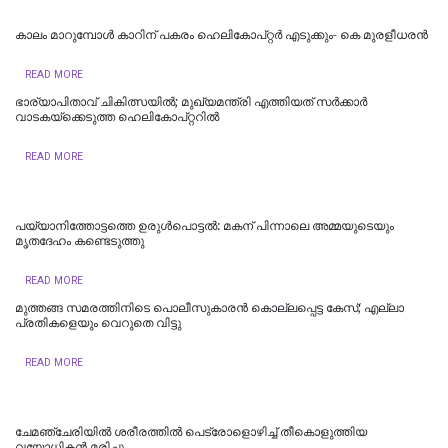
കാലം മാറുമ്പോൾ കാറിന് പകരം ഹെലികോപ്റ്റർ എടുക്കും- കെ മുരളീധരന്‍
READ MORE
ഭാര്യാപിതാവ് ചികിത്സയിൽ; മുഖ്യമന്ത്രി എത്തിയത് സര്‍ക്കാര്‍
വാടകയ്‌ക്കെടുത്ത ഹെലികോപ്റ്ററില്‍
READ MORE
പയ്യാനിത്തോട്ടത്തെ ഉരുൾപൊട്ടൽ: മകന് പിന്നാലെ അമ്മയുടെയും
മൃതദേഹം കണ്ടെടുത്തു
READ MORE
മുത്തങ്ങ സമരത്തിനിടെ പൊലീസുകാരൻ കൊല്ലപ്പെട്ട കേസ്; എല്ലാ
പ്രതികളെയും വെറുതെ വിട്ടു
READ MORE
ചേമഞ്ചേരിയില്‍ ശരീരത്തില്‍ പെട്രോളൊഴിച്ച് തീകൊളുത്തിയ
വയോധികന്‍ മരിച്ചു