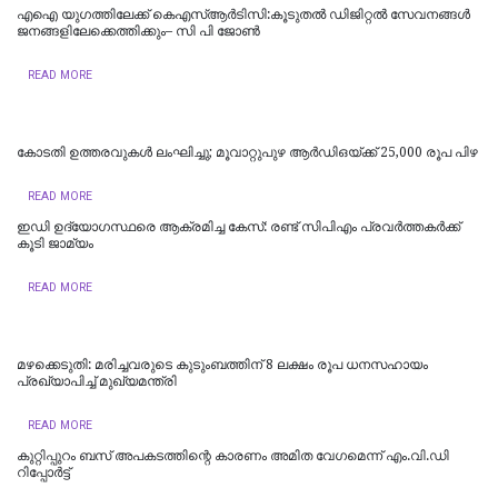
എഐ യുഗത്തിലേക്ക് കെഎസ്ആർടിസി:കൂടുതൽ ഡിജിറ്റൽ സേവനങ്ങൾ
ജനങ്ങളിലേക്കെത്തിക്കും– സി പി ജോൺ
READ MORE
കോടതി ഉത്തരവുകൾ ലംഘിച്ചു; മൂവാറ്റുപുഴ ആർഡിഒയ്ക്ക് 25,000 രൂപ പിഴ
READ MORE
ഇഡി ഉദ്യോഗസ്ഥരെ ആക്രമിച്ച കേസ്: രണ്ട് സിപിഎം പ്രവർത്തകർക്ക്
കൂടി ജാമ്യം
READ MORE
മഴക്കെടുതി: മരിച്ചവരുടെ കുടുംബത്തിന് 8 ലക്ഷം രൂപ ധനസഹായം
പ്രഖ്യാപിച്ച് മുഖ്യമന്ത്രി
READ MORE
കുറ്റിപ്പുറം ബസ് അപകടത്തിന്റെ കാരണം അമിത വേഗമെന്ന് എം.വി.ഡി
റിപ്പോര്‍ട്ട്