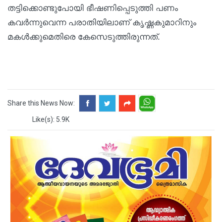
തട്ടിക്കൊണ്ടുപോയി ഭീഷണിപ്പെടുത്തി പണം
കവർന്നുവെന്ന പരാതിയിലാണ് കൃഷ്ണകുമാറിനും
മകൾക്കുമെതിരെ കേസെടുത്തിരുന്നത്.
Share this News Now:
Like(s): 5.9K