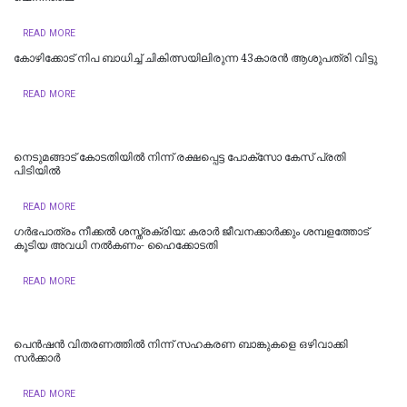
READ MORE
കോഴിക്കോട് നിപ ബാധിച്ച് ചികിത്സയിലിരുന്ന 43കാരന്‍ ആശുപത്രി വിട്ടു
READ MORE
നെടുമങ്ങാട് കോടതിയില്‍ നിന്ന് രക്ഷപ്പെട്ട പോക്‌സോ കേസ് പ്രതി
പിടിയില്‍
READ MORE
ഗർഭപാത്രം നീക്കൽ ശസ്ത്രക്രിയ: കരാർ ജീവനക്കാർക്കും ശമ്പളത്തോട്
കൂടിയ അവധി നൽകണം- ഹൈക്കോടതി
READ MORE
പെൻഷൻ വിതരണത്തിൽ നിന്ന് സഹകരണ ബാങ്കുകളെ ഒഴിവാക്കി
സർക്കാർ
READ MORE