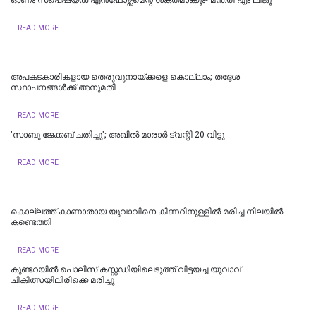
READ MORE
അപകടകാരികളായ തെരുവുനായ്ക്കളെ കൊല്ലാം; തദ്ദേശ
സ്ഥാപനങ്ങൾക്ക് അനുമതി
READ MORE
'സാബു ജേക്കബ് ചതിച്ചു'; അഖിൽ മാരാർ ട്വന്റി 20 വിട്ടു
READ MORE
കൊല്ലത്ത് കാണാതായ യുവാവിനെ കിണറിനുള്ളിൽ മരിച്ച നിലയിൽ
കണ്ടെത്തി
READ MORE
കുണ്ടറയിൽ പൊലീസ് കസ്റ്റഡിയിലെടുത്ത് വിട്ടയച്ച യുവാവ്
ചികിത്സയിലിരിക്കെ മരിച്ചു
READ MORE