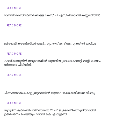
READ MORE
ശബരിമല സ്വര്‍ണക്കൊള്ള കേസ്: പി എസ് പ്രശാന്ത് കസ്റ്റഡിയില്‍
READ MORE
ബിജെപി കൗണ്‍സിലര്‍ ആര്‍.സുഗതന് രണ്ട് കേസുകളില്‍ ജാമ്യം
READ MORE
കടയ്ക്കാവൂരിൽ നടുറോഡില്‍ യുവതിയുടെ കൈവെട്ടി മാറ്റി; രണ്ടാം
ഭര്‍ത്താവ് പിടിയിൽ
READ MORE
ചിന്നക്കനാൽ കൊളുക്കുമലയില്‍ യുവാവ് കൊക്കയിലേക്ക് വീണു
READ MORE
നൂറുദിന കർമപരിപാടി:'സമഗ്ര 2026' ജൂലൈ23-ന് മുഖ്യമന്ത്രി
ഉദ്ഘാടനം ചെയ്യും- മന്ത്രി കെ എ തുളസി