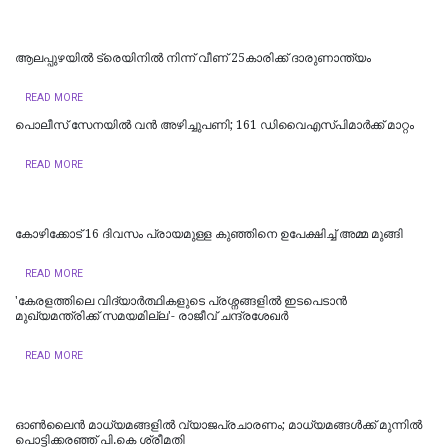
ആലപ്പുഴയിൽ ട്രെയിനില്‍ നിന്ന് വീണ് 25കാരിക്ക് ദാരുണാന്ത്യം
READ MORE
പൊലീസ് സേനയിൽ വൻ അഴിച്ചുപണി; 161 ഡിവൈഎസ്പിമാര്‍ക്ക് മാറ്റം
READ MORE
കോഴിക്കോട് 16 ​ദിവസം പ്രായമുള്ള കുഞ്ഞിനെ ഉപേക്ഷിച്ച് അമ്മ മുങ്ങി
READ MORE
'കേരളത്തിലെ വിദ്യാർത്ഥികളുടെ പ്രശ്നങ്ങളിൽ ഇടപെടാൻ
മുഖ്യമന്ത്രിക്ക് സമയമില്ല'- രാജീവ് ചന്ദ്രശേഖർ
READ MORE
ഓൺലൈൻ മാധ്യമങ്ങളിൽ വ്യാജപ്രചാരണം; മാധ്യമങ്ങൾക്ക് മുന്നിൽ
പൊട്ടിക്കരഞ്ഞ് പി.കെ ശ്രീമതി