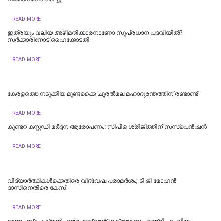
READ MORE
ഇത്രയും വലിയ അഴിമതിക്കാരനാണോ സുപ്രധാന പദവിയിൽ?
സർക്കാരിനോട് ഹൈക്കോടതി
READ MORE
കേരളത്തെ നടുക്കിയ മുണ്ടക്കൈ-ചൂരല്‍മല മഹാദുരന്തത്തിന് രണ്ടാണ്ട്
READ MORE
കുണ്ടറ കസ്റ്റഡി മര്‍ദ്ദന ആരോപണം: സിപിഒ ശ്രീജിത്തിന് സസ്‌പെന്‍ഷന്‍
READ MORE
വിദ്യാര്‍ത്ഥികള്‍ക്കെതിരെ വിദ്വേഷ പരാമര്‍ശം; ടി ജി മോഹന്‍
ദാസിനെതിരെ കേസ്
READ MORE
ഓണം സ്‌പെഷ്യൽ എൻഫോഴ്സ്മെന്റ് ശക്തമാക്കും- മന്ത്രി എം ലിജു