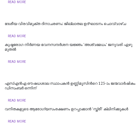
READ MORE
ദേശീയ വിരവിമുക്ത ദിനാചരണം: ജില്ലാതല ഉദ്ഘാടനം ചൊവ്വാഴ്ച
READ MORE
കുഷ്ഠരോഗ നിര്‍ണയ ഭവനസന്ദര്‍ശന യജ്ഞം 'അശ്വമേധം' ജനുവരി ഏഴു
മുതല്‍
READ MORE
എസ്എന്‍എ ഔഷധശാല സ്ഥാപകന്‍ ഉണ്ണിമൂസിന്‍റെ 125-ാം ജന്മവാര്‍ഷികം
ഡിസംബര്‍ ഒന്നിന്
READ MORE
വനിതകളുടെ ആരോഗ്യസംരക്ഷണം ഉറപ്പാക്കാൻ 'സ്ത്രീ' ക്ലിനിക്കുകൾ
READ MORE