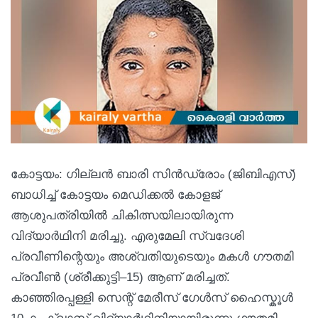
കോട്ടയം: ഗില്ലൻ ബാരി സിൻഡ്രോം (ജിബിഎസ്)
ബാധിച്ച് കോട്ടയം മെഡിക്കൽ കോളജ്
ആശുപത്രിയിൽ ചികിത്സയിലായിരുന്ന
വിദ്യാർഥിനി മരിച്ചു. എരുമേലി സ്വദേശി
പ്രവീണിന്റെയും അശ്വതിയുടെയും മകൾ ഗൗതമി
പ്രവീൺ (ശ്രീക്കുട്ടി–15) ആണ് മരിച്ചത്.
കാഞ്ഞിരപ്പള്ളി സെന്റ് മേരീസ് ഗേൾസ് ഹൈസ്കൂൾ