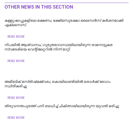
OTHER NEWS IN THIS SECTION
കള്ളുഷാപ്പുകളിലെ ഭക്ഷണം; ഭക്ഷ്യസുരക്ഷാ ലൈസന്‍സ് കര്‍ശനമാക്കി
എക്‌സൈസ്
READ MORE
നിപയിൽ ആശ്വാസം; ഗുരുതരാവസ്ഥയിലായിരുന്ന രാമനാട്ടുകര
സ്വദേശിയെ വെന്റിലേറ്ററിൽ നിന്ന് മാറ്റി
READ MORE
അമീബിക് മസ്‌തിഷ്‌കജ്വരം; കൊയിലാണ്ടിയിൽ ഒരാൾക്ക് രോഗം
സ്ഥിരീകരിച്ചു
READ MORE
തിരുവനന്തപുരത്ത് പനി ബാധിച്ച് ചികിത്സയിലായിരുന്ന യുവതി മരിച്ചു
READ MORE