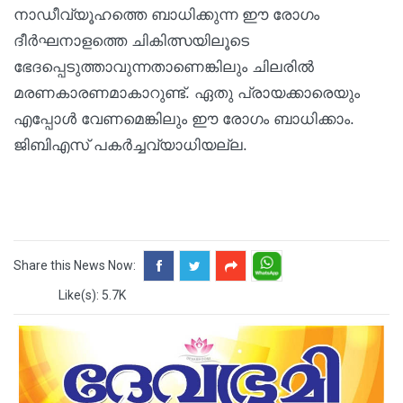
നാഡീവ്യൂഹത്തെ ബാധിക്കുന്ന ഈ രോഗം
ദീർഘനാളത്തെ ചികിത്സയിലൂടെ
ഭേദപ്പെടുത്താവുന്നതാണെങ്കിലും ചിലരിൽ
മരണകാരണമാകാറുണ്ട്. ഏതു പ്രായക്കാരെയും
എപ്പോൾ വേണമെങ്കിലും ഈ രോഗം ബാധിക്കാം.
ജിബിഎസ് പകർച്ചവ്യാധിയല്ല.
Share this News Now:
Like(s): 5.7K