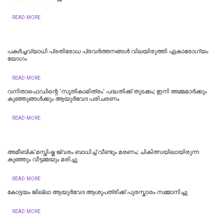
READ MORE
പകർച്ചവ്യാധി പ്രതിരോധ പ്രവർത്തനങ്ങൾ വിലയിരുത്തി ഏകാരോഗ്യം
യോഗം
READ MORE
വനിതാഫെഡിന്റെ 'സൂതികാമിത്രം' പദ്ധതിക്ക് തുടക്കം; ഇനി അമ്മമാർക്കും
കുഞ്ഞുങ്ങൾക്കും ആയുർവേദ പരിചരണം
READ MORE
അമീബിക് മസ്തിഷ്ക ജ്വരം ബാധിച്ച് വീണ്ടും മരണം; ചികിത്സയിലായിരുന്ന
കുഞ്ഞും വീട്ടമ്മയും മരിച്ചു
READ MORE
കോട്ടയം ജില്ലാ ആയുർവേദ ആശുപത്രിക്ക് പുരസ്കാരം സമ്മാനിച്ചു
READ MORE