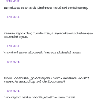
READ MORE
വേനൽക്കാല രോഗങ്ങൾ: പ്രതിരോധ നടപടികൾ ഊർജിതമാക്കും
READ MORE
​അക്ഷരം ആരോഗ്യം; സമഗ്ര സ്‌കൂൾ ആരോഗ്യ പദ്ധതിക്ക് കോട്ടയം
ജില്ലയിൽ തുടക്കം
READ MORE
'ഹെൽത്തി കേരള' ക്യാമ്പയിന് കോട്ടയം ജില്ലയിൽ തുടക്കം
READ MORE
റോഡപകടത്തില്‍പ്പെട്ടവർക്ക് ആദ്യ 5 ദിവസം സൗജന്യ ചികിത്സ;
ആരോഗ്യ മേഖലയിലും വൻ പ്രഖ്യാപനങ്ങൾ
READ MORE
വടവാതൂരില്‍ ദേശീയ വിരവിമുക്ത ദിനാചരണം നടത്തി