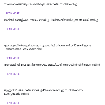
സംസ്ഥാനത്ത് ആറ് പേര്‍ക്ക് കൂടി ഷിഗെല്ല സ്ഥിരീകരിച്ചു
READ MORE
അമീബിക് മസ്തിഷ്‌ക ജ്വരം ബാധിച്ച് ചികിത്സയിലായിരുന്ന 60 കാരി മരിച്ചു
READ MORE
എബോളയിൽ ആശ്വാസം; സുഡാനിൽ നിന്നെത്തിയ 52കാരിയുടെ
പരിശോധനാ ഫലം നെഗറ്റീവ്
READ MORE
എ​ബോ​ള? വി​ദേ​ശ വ​നി​ത കോ​ട്ട​യം മെ​ഡി​ക്ക​ൽ കോ​ള​ജി​ൽ നി​രീ​ക്ഷ​ണ​ത്തി​ൽ
READ MORE
തൃശ്ശൂരിൽ ഷിഗെല്ല ബാധിച്ച് 43കാരൻ മരിച്ചു; സ്ഥിരീകരണം
പോസ്റ്റ്‌മോര്‍ട്ടത്തില്‍
READ MORE