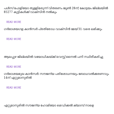
പള്‍സ് പോളിയോ തുള്ളിമരുന്ന് വിതരണം ജൂണ്‍ 28ന്; കോട്ടയം ജില്ലയില്‍
85277 കുട്ടികള്‍ക്ക് വാക്സിന്‍ നല്‍കും
READ MORE
ഗർഭാശയഗള കാൻസർ പ്രതിരോധ വാക്‌സിൻ മേയ് 31 വരെ ലഭിക്കും
READ MORE
ആലപ്പുഴ ജില്ലയിൽ വയോധികയ്ക്ക് വെസ്റ്റ് നൈൽ പനി സ്ഥിരീകരിച്ചു
READ MORE
ഗർഭാശയമുഖ കാൻസർ: സൗജന്യ പരിശോധനയും ബോധവൽക്കരണവും
14ന് ഏറ്റുമാനൂരിൽ
READ MORE
ഏറ്റുമാനൂരിൽ സൗജന്യ ഹോമിയോ മെഡിക്കൽ ക്യാമ്പ് നാളെ