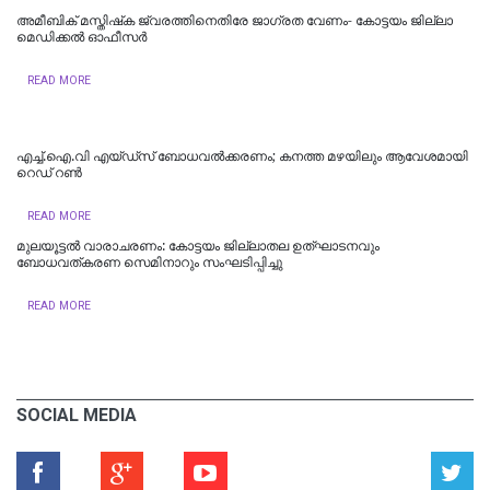
അമീബിക് മസ്തിഷ്‌ക ജ്വരത്തിനെതിരേ ജാഗ്രത വേണം- കോട്ടയം ജില്ലാ
മെഡിക്കൽ ഓഫീസർ
READ MORE
എച്ച്.ഐ.വി എയ്ഡ്‌സ് ബോധവൽക്കരണം; കനത്ത മഴയിലും ആവേശമായി
റെഡ് റൺ
READ MORE
മുലയൂട്ടൽ വാരാചരണം: കോട്ടയം ജില്ലാതല ഉത്ഘാടനവും
ബോധവത്കരണ സെമിനാറും സംഘടിപ്പിച്ചു
READ MORE
SOCIAL MEDIA