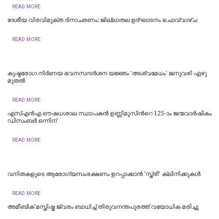
READ MORE
ദേശീയ വിരവിമുക്ത ദിനാചരണം: ജില്ലാതല ഉദ്ഘാടനം ചൊവ്വാഴ്ച
READ MORE
കുഷ്ഠരോഗ നിര്‍ണയ ഭവനസന്ദര്‍ശന യജ്ഞം 'അശ്വമേധം' ജനുവരി ഏഴു
മുതല്‍
READ MORE
എസ്എന്‍എ ഔഷധശാല സ്ഥാപകന്‍ ഉണ്ണിമൂസിന്‍റെ 125-ാം ജന്മവാര്‍ഷികം
ഡിസംബര്‍ ഒന്നിന്
READ MORE
വനിതകളുടെ ആരോഗ്യസംരക്ഷണം ഉറപ്പാക്കാൻ 'സ്ത്രീ' ക്ലിനിക്കുകൾ
READ MORE
അമീബിക് മസ്തിഷ്ക ജ്വരം ബാധിച്ച് തിരുവനന്തപുരത്ത് വയോധിക മരിച്ചു