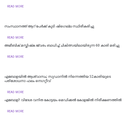
READ MORE
സംസ്ഥാനത്ത് ആറ് പേര്‍ക്ക് കൂടി ഷിഗെല്ല സ്ഥിരീകരിച്ചു
READ MORE
അമീബിക് മസ്തിഷ്‌ക ജ്വരം ബാധിച്ച് ചികിത്സയിലായിരുന്ന 60 കാരി മരിച്ചു
READ MORE
എബോളയിൽ ആശ്വാസം; സുഡാനിൽ നിന്നെത്തിയ 52കാരിയുടെ
പരിശോധനാ ഫലം നെഗറ്റീവ്
READ MORE
എ​ബോ​ള? വി​ദേ​ശ വ​നി​ത കോ​ട്ട​യം മെ​ഡി​ക്ക​ൽ കോ​ള​ജി​ൽ നി​രീ​ക്ഷ​ണ​ത്തി​ൽ
READ MORE