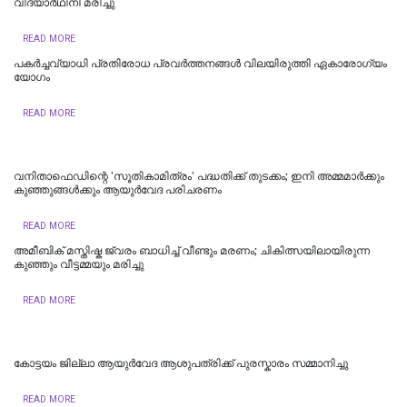
വിദ്യാര്‍ഥിനി മരിച്ചു
READ MORE
പകർച്ചവ്യാധി പ്രതിരോധ പ്രവർത്തനങ്ങൾ വിലയിരുത്തി ഏകാരോഗ്യം
യോഗം
READ MORE
വനിതാഫെഡിന്റെ 'സൂതികാമിത്രം' പദ്ധതിക്ക് തുടക്കം; ഇനി അമ്മമാർക്കും
കുഞ്ഞുങ്ങൾക്കും ആയുർവേദ പരിചരണം
READ MORE
അമീബിക് മസ്തിഷ്ക ജ്വരം ബാധിച്ച് വീണ്ടും മരണം; ചികിത്സയിലായിരുന്ന
കുഞ്ഞും വീട്ടമ്മയും മരിച്ചു
READ MORE
കോട്ടയം ജില്ലാ ആയുർവേദ ആശുപത്രിക്ക് പുരസ്കാരം സമ്മാനിച്ചു
READ MORE