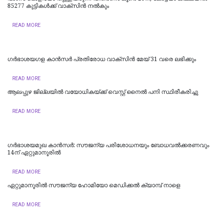
85277 കുട്ടികള്‍ക്ക് വാക്സിന്‍ നല്‍കും
READ MORE
ഗർഭാശയഗള കാൻസർ പ്രതിരോധ വാക്‌സിൻ മേയ് 31 വരെ ലഭിക്കും
READ MORE
ആലപ്പുഴ ജില്ലയിൽ വയോധികയ്ക്ക് വെസ്റ്റ് നൈൽ പനി സ്ഥിരീകരിച്ചു
READ MORE
ഗർഭാശയമുഖ കാൻസർ: സൗജന്യ പരിശോധനയും ബോധവൽക്കരണവും
14ന് ഏറ്റുമാനൂരിൽ
READ MORE
ഏറ്റുമാനൂരിൽ സൗജന്യ ഹോമിയോ മെഡിക്കൽ ക്യാമ്പ് നാളെ
READ MORE