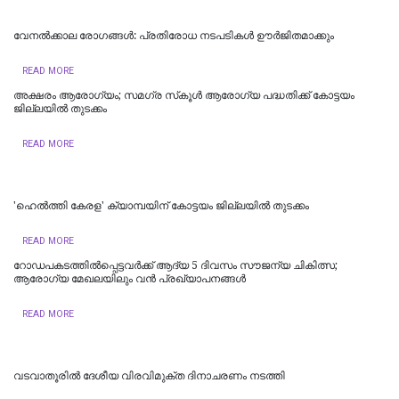
വേനൽക്കാല രോഗങ്ങൾ: പ്രതിരോധ നടപടികൾ ഊർജിതമാക്കും
READ MORE
​അക്ഷരം ആരോഗ്യം; സമഗ്ര സ്‌കൂൾ ആരോഗ്യ പദ്ധതിക്ക് കോട്ടയം
ജില്ലയിൽ തുടക്കം
READ MORE
'ഹെൽത്തി കേരള' ക്യാമ്പയിന് കോട്ടയം ജില്ലയിൽ തുടക്കം
READ MORE
റോഡപകടത്തില്‍പ്പെട്ടവർക്ക് ആദ്യ 5 ദിവസം സൗജന്യ ചികിത്സ;
ആരോഗ്യ മേഖലയിലും വൻ പ്രഖ്യാപനങ്ങൾ
READ MORE
വടവാതൂരില്‍ ദേശീയ വിരവിമുക്ത ദിനാചരണം നടത്തി