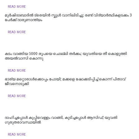
READ MORE
മുർഷിദാബാദിൽ ട്രെയിൻ സ്കൂൾ വാനിലിടിച്ചു; രണ്ട് വിദ്യാർത്ഥികളടക്കം 3
പേർക്ക് ദാരുണാന്ത്യം
READ MORE
കടം വാങ്ങിയ 5000 രൂപയെ ചൊല്ലി തര്‍ക്കം; യുവതിയെ തീ കൊളുത്തി
അയല്‍വാസി കൊന്നു
READ MORE
ഭാര്യ മറ്റൊരാൾക്കൊപ്പം പോയി; മക്കളെ ഷോക്കടിപ്പിച്ച് കൊന്ന് പിതാവ്
ജീവനൊടുക്കി
READ MORE
ദാഹിച്ചപ്പോള്‍ കുപ്പിവെള്ളം വാങ്ങി, കുടിച്ചപ്പോള്‍ ആസിഡ്; യുവതി
ഗുരുതരാവസ്ഥയില്‍
READ MORE