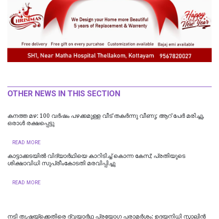
OTHER NEWS IN THIS SECTION
കനത്ത മഴ: 100 വർഷം പഴക്കമുള്ള വീട് തകർന്നു വീണു; ആറ് പേർ മരിച്ചു,
ഒരാൾ രക്ഷപ്പെട്ടു
READ MORE
കാട്ടാക്കടയില്‍ വിദ്യാര്‍ഥിയെ കാറിടിച്ച് കൊന്ന കേസ്; പ്രതിയുടെ
ശിക്ഷാവിധി സുപ്രീംകോടതി മരവിപ്പിച്ചു
READ MORE
നടി തൃഷയ്ക്കെതിരെ ദ്വയാർഥ പ്രയോ​ഗ പരാമർശം: ഉദയനിധി സ്റ്റാലിൻ