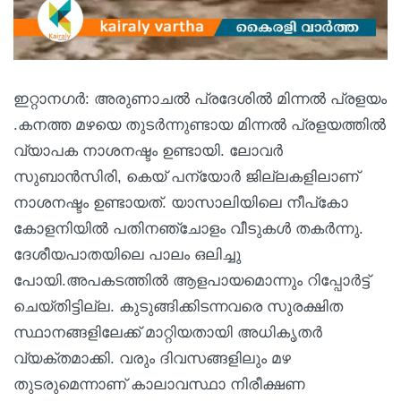
ഇറ്റാനഗര്‍: അരുണാചൽ പ്രദേശിൽ മിന്നൽ പ്രളയം
.കനത്ത മഴയെ തുടർന്നുണ്ടായ മിന്നൽ പ്രളയത്തിൽ
വ്യാപക നാശനഷ്ടം ഉണ്ടായി. ലോവർ
സുബാൻസിരി, കെയ് പന്യോർ ജില്ലകളിലാണ്
നാശനഷ്ടം ഉണ്ടായത്. യാസാലിയിലെ നീപ്‌കോ
കോളനിയിൽ പതിനഞ്ചോളം വീടുകൾ തകർന്നു.
ദേശീയപാതയിലെ പാലം ഒലിച്ചു
പോയി.അപകടത്തിൽ ആളപായമൊന്നും റിപ്പോർട്ട്
ചെയ്തിട്ടില്ല. കുടുങ്ങിക്കിടന്നവരെ സുരക്ഷിത
സ്ഥാനങ്ങളിലേക്ക് മാറ്റിയതായി അധികൃതർ
വ്യക്തമാക്കി. വരും ദിവസങ്ങളിലും മഴ
തുടരുമെന്നാണ് കാലാവസ്ഥാ നിരീക്ഷണ