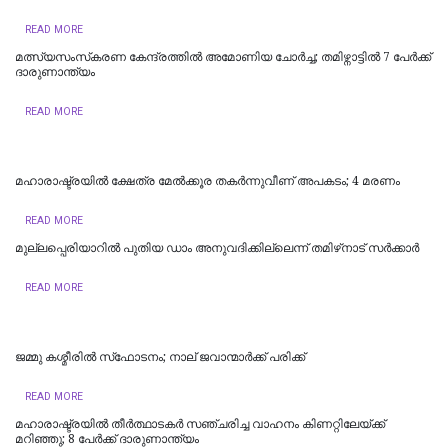
READ MORE
മത്സ്യസംസ്‌കരണ കേന്ദ്രത്തിൽ അമോണിയ ചോർച്ച; തമിഴ്നാട്ടിൽ 7 പേർക്ക്
ദാരുണാന്ത്യം ‌‌
READ MORE
മഹാരാഷ്ട്രയിൽ ക്ഷേത്ര മേൽക്കൂര തകർന്നുവീണ് അപകടം; 4 മരണം
READ MORE
മുല്ലപ്പെരിയാറിൽ പുതിയ ഡാം അനുവദിക്കില്ലെന്ന് തമിഴ്‌നാട് സർക്കാർ
READ MORE
ജമ്മു കശ്മീരില്‍ സ്‌ഫോടനം; നാല് ജവാന്മാര്‍ക്ക് പരിക്ക്
READ MORE
മഹാരാഷ്ട്രയില്‍ തീര്‍ത്ഥാടകര്‍ സഞ്ചരിച്ച വാഹനം കിണറ്റിലേയ്ക്ക്
മറിഞ്ഞു; 8 പേര്‍ക്ക് ദാരുണാന്ത്യം