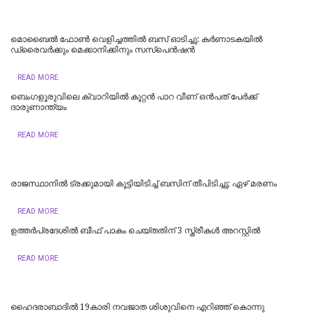
മൊബൈൽ ഫോൺ വെളിച്ചത്തിൽ ബസ് ഓടിച്ചു: കർണാടകയിൽ
ഡ്രൈവർക്കും മെക്കാനിക്കിനും സസ്പെൻഷൻ
READ MORE
ബെംഗളൂരുവിലെ ക്വാറിയിൽ കൂറ്റൻ പാറ വീണ് ഒൻപത് പേർക്ക്
ദാരുണാന്ത്യം
READ MORE
രാജസ്ഥാനില്‍ ട്രക്കുമായി കൂട്ടിയിടിച്ച് ബസിന് തീപിടിച്ചു; ഏഴ് മരണം
READ MORE
ഉത്തര്‍പ്രദേശില്‍ ബീഫ് പാകം ചെയ്തതിന് 3 സ്ത്രീകള്‍ അറസ്റ്റില്‍
READ MORE
ഹൈദരാബാദില്‍ 19കാരി നവജാത ശിശുവിനെ എറിഞ്ഞ് കൊന്നു