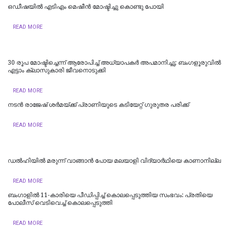
ഒഡീഷയിൽ എടിഎം മെഷീൻ മോഷ്ടിച്ചു കൊണ്ടു പോയി
READ MORE
30 രൂപ മോഷ്ടിച്ചെന്ന് ആരോപിച്ച് അധ്യാപകർ അപമാനിച്ചു; ബംഗളൂരുവിൽ
എട്ടാം ക്ലാസുകാരി ജീവനൊടുക്കി
READ MORE
നടൻ രാജേഷ് ശർമയ്ക്ക് പ്രാണിയുടെ കടിയേറ്റ് ഗുരുതര പരിക്ക്
READ MORE
ഡല്‍ഹിയില്‍ മരുന്ന് വാങ്ങാൻ പോയ മലയാളി വിദ്യാർഥിയെ കാണാനില്ല
READ MORE
ബംഗാളിൽ 11-കാരിയെ പീഡിപ്പിച്ച് കൊലപ്പെടുത്തിയ സംഭവം: പ്രതിയെ
പോലീസ് വെടിവെച്ച് കൊലപ്പെടുത്തി
READ MORE