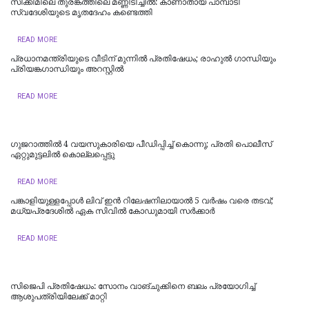
സിക്കിമിലെ തുരങ്കത്തിലെ മണ്ണിടിച്ചില്‍: കാണാതായ പാമ്പാടി
സ്വദേശിയുടെ മൃതദേഹം കണ്ടെത്തി
READ MORE
പ്രധാനമന്ത്രിയുടെ വീടിന് മുന്നിൽ പ്രതിഷേധം; രാഹുൽ ​ഗാന്ധിയും
പ്രിയങ്ക​ഗാന്ധിയും അറസ്റ്റിൽ
READ MORE
ഗുജറാത്തിൽ 4 വയസുകാരിയെ പീഡിപ്പിച്ച് കൊന്നു; പ്രതി പൊലീസ്
ഏറ്റുമുട്ടലിൽ കൊല്ലപ്പെട്ടു
READ MORE
പങ്കാളിയുള്ളപ്പോള്‍ ലിവ്‌ ഇൻ റിലേഷനിലായാൽ 5 വർഷം വരെ തടവ്;
മധ്യപ്രദേശിൽ ഏക സിവിൽ കോഡുമായി സർക്കാർ
READ MORE
സിജെപി പ്രതിഷേധം: സോനം വാങ്ചുക്കിനെ ബലം പ്രയോഗിച്ച്
ആശുപത്രിയിലേക്ക് മാറ്റി