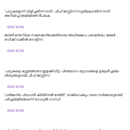
'പാറ്റകളെന്ന് വിളിച്ചതിന് നന്ദി'; ചീഫ് ജസ്റ്റിസ് സൂര്യകാന്തിന് നന്ദി
അറിയിച്ച് അഭിജിത്ത് ദീപ്‌കെ
READ MORE
ജന്തർ മന്തറിലെ സമരക്കാർക്കെതിരായ അധിക്ഷേപ പരാമർശം; മേജർ
രവിക്ക് വക്കീൽ നോട്ടീസ്
READ MORE
'പാറ്റകളെ കൂട്ടത്തോടെ ഇളക്കിവിട്ട' പ്രയോഗം യുവാക്കളെ ഉദ്ദേശിച്ചല്ല -
തിരുത്തുമായി ചീഫ് ജസ്റ്റിസ്
READ MORE
'ധര്‍മേന്ദ്ര പ്രധാന്‍ ക്രിമിനല്‍ മന്ത്രി': രാജിവെക്കും വരെ സർക്കാരുമായി
ചർച്ചയ്ക്കില്ലെന്ന് രാഹുൽ ഗാന്ധി
READ MORE