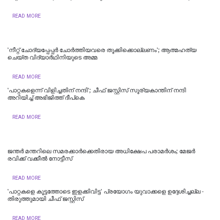
READ MORE
'നീറ്റ് ചോദ്യപ്പേപ്പർ ചോർത്തിയവരെ തൂക്കിക്കൊല്ലണം'; ആത്മഹത്യ
ചെയ്ത വിദ്യാർഥിനിയുടെ അമ്മ
READ MORE
'പാറ്റകളെന്ന് വിളിച്ചതിന് നന്ദി'; ചീഫ് ജസ്റ്റിസ് സൂര്യകാന്തിന് നന്ദി
അറിയിച്ച് അഭിജിത്ത് ദീപ്‌കെ
READ MORE
ജന്തർ മന്തറിലെ സമരക്കാർക്കെതിരായ അധിക്ഷേപ പരാമർശം; മേജർ
രവിക്ക് വക്കീൽ നോട്ടീസ്
READ MORE
'പാറ്റകളെ കൂട്ടത്തോടെ ഇളക്കിവിട്ട' പ്രയോഗം യുവാക്കളെ ഉദ്ദേശിച്ചല്ല -
തിരുത്തുമായി ചീഫ് ജസ്റ്റിസ്
READ MORE