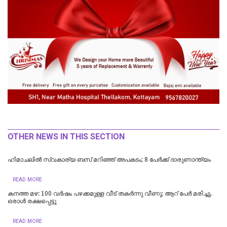
OTHER NEWS IN THIS SECTION
ഹിമാചലിൽ സ്വകാര്യ ബസ് മറിഞ്ഞ് അപകടം; 8 പേർക്ക് ദാരുണാന്ത്യം
READ MORE
കനത്ത മഴ: 100 വർഷം പഴക്കമുള്ള വീട് തകർന്നു വീണു; ആറ് പേർ മരിച്ചു,
ഒരാൾ രക്ഷപ്പെട്ടു
READ MORE