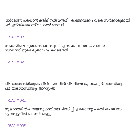
'ധര്‍മേന്ദ്ര പ്രധാന്‍ ക്രിമിനല്‍ മന്ത്രി': രാജിവെക്കും വരെ സർക്കാരുമായി
ചർച്ചയ്ക്കില്ലെന്ന് രാഹുൽ ഗാന്ധി
READ MORE
സിക്കിമിലെ തുരങ്കത്തിലെ മണ്ണിടിച്ചില്‍: കാണാതായ പാമ്പാടി
സ്വദേശിയുടെ മൃതദേഹം കണ്ടെത്തി
READ MORE
പ്രധാനമന്ത്രിയുടെ വീടിന് മുന്നിൽ പ്രതിഷേധം; രാഹുൽ ​ഗാന്ധിയും
പ്രിയങ്ക​ഗാന്ധിയും അറസ്റ്റിൽ
READ MORE
ഗുജറാത്തിൽ 4 വയസുകാരിയെ പീഡിപ്പിച്ച് കൊന്നു; പ്രതി പൊലീസ്
ഏറ്റുമുട്ടലിൽ കൊല്ലപ്പെട്ടു
READ MORE