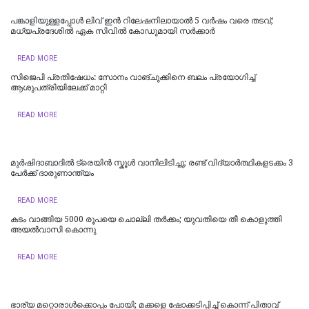
പങ്കാളിയുള്ളപ്പോള്‍ ലിവ്‌ ഇൻ റിലേഷനിലായാൽ 5 വർഷം വരെ തടവ്;
മധ്യപ്രദേശിൽ ഏക സിവിൽ കോഡുമായി സർക്കാർ
READ MORE
സിജെപി പ്രതിഷേധം: സോനം വാങ്ചുക്കിനെ ബലം പ്രയോഗിച്ച്
ആശുപത്രിയിലേക്ക് മാറ്റി
READ MORE
മുർഷിദാബാദിൽ ട്രെയിൻ സ്കൂൾ വാനിലിടിച്ചു; രണ്ട് വിദ്യാർത്ഥികളടക്കം 3
പേർക്ക് ദാരുണാന്ത്യം
READ MORE
കടം വാങ്ങിയ 5000 രൂപയെ ചൊല്ലി തര്‍ക്കം; യുവതിയെ തീ കൊളുത്തി
അയല്‍വാസി കൊന്നു
READ MORE
ഭാര്യ മറ്റൊരാൾക്കൊപ്പം പോയി; മക്കളെ ഷോക്കടിപ്പിച്ച് കൊന്ന് പിതാവ്