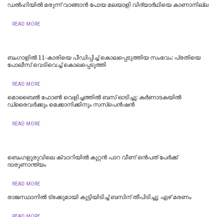
ഡല്‍ഹിയില്‍ മരുന്ന് വാങ്ങാൻ പോയ മലയാളി വിദ്യാർഥിയെ കാണാനില്ല
READ MORE
ബംഗാളിൽ 11-കാരിയെ പീഡിപ്പിച്ച് കൊലപ്പെടുത്തിയ സംഭവം: പ്രതിയെ
പോലീസ് വെടിവെച്ച് കൊലപ്പെടുത്തി
READ MORE
മൊബൈൽ ഫോൺ വെളിച്ചത്തിൽ ബസ് ഓടിച്ചു: കർണാടകയിൽ
ഡ്രൈവർക്കും മെക്കാനിക്കിനും സസ്പെൻഷൻ
READ MORE
ബെംഗളൂരുവിലെ ക്വാറിയിൽ കൂറ്റൻ പാറ വീണ് ഒൻപത് പേർക്ക്
ദാരുണാന്ത്യം
READ MORE
രാജസ്ഥാനില്‍ ട്രക്കുമായി കൂട്ടിയിടിച്ച് ബസിന് തീപിടിച്ചു; ഏഴ് മരണം
READ MORE