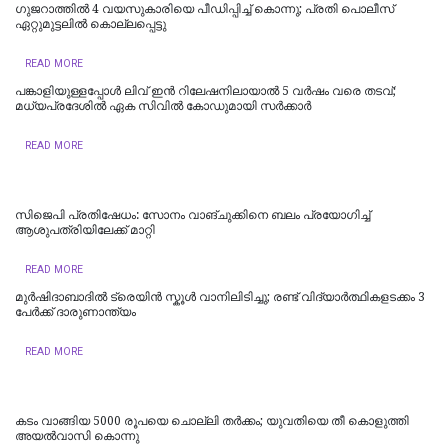
ഗുജറാത്തിൽ 4 വയസുകാരിയെ പീഡിപ്പിച്ച് കൊന്നു; പ്രതി പൊലീസ്
ഏറ്റുമുട്ടലിൽ കൊല്ലപ്പെട്ടു
READ MORE
പങ്കാളിയുള്ളപ്പോള്‍ ലിവ്‌ ഇൻ റിലേഷനിലായാൽ 5 വർഷം വരെ തടവ്;
മധ്യപ്രദേശിൽ ഏക സിവിൽ കോഡുമായി സർക്കാർ
READ MORE
സിജെപി പ്രതിഷേധം: സോനം വാങ്ചുക്കിനെ ബലം പ്രയോഗിച്ച്
ആശുപത്രിയിലേക്ക് മാറ്റി
READ MORE
മുർഷിദാബാദിൽ ട്രെയിൻ സ്കൂൾ വാനിലിടിച്ചു; രണ്ട് വിദ്യാർത്ഥികളടക്കം 3
പേർക്ക് ദാരുണാന്ത്യം
READ MORE
കടം വാങ്ങിയ 5000 രൂപയെ ചൊല്ലി തര്‍ക്കം; യുവതിയെ തീ കൊളുത്തി
അയല്‍വാസി കൊന്നു