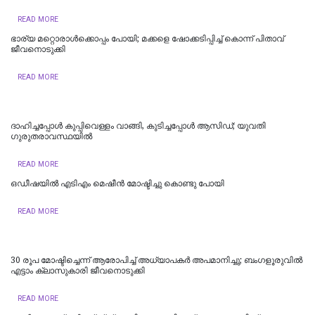
READ MORE
ഭാര്യ മറ്റൊരാൾക്കൊപ്പം പോയി; മക്കളെ ഷോക്കടിപ്പിച്ച് കൊന്ന് പിതാവ്
ജീവനൊടുക്കി
READ MORE
ദാഹിച്ചപ്പോള്‍ കുപ്പിവെള്ളം വാങ്ങി, കുടിച്ചപ്പോള്‍ ആസിഡ്; യുവതി
ഗുരുതരാവസ്ഥയില്‍
READ MORE
ഒഡീഷയിൽ എടിഎം മെഷീൻ മോഷ്ടിച്ചു കൊണ്ടു പോയി
READ MORE
30 രൂപ മോഷ്ടിച്ചെന്ന് ആരോപിച്ച് അധ്യാപകർ അപമാനിച്ചു; ബംഗളൂരുവിൽ
എട്ടാം ക്ലാസുകാരി ജീവനൊടുക്കി
READ MORE