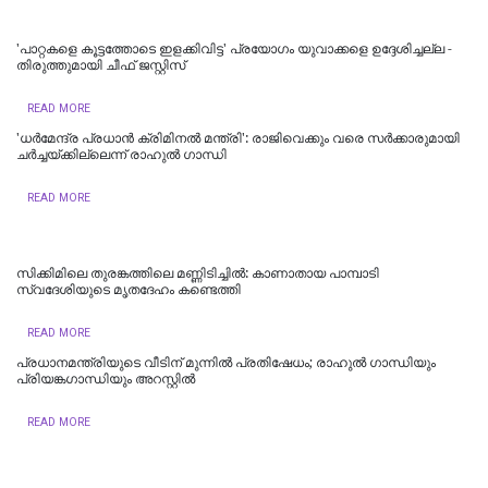
'പാറ്റകളെ കൂട്ടത്തോടെ ഇളക്കിവിട്ട' പ്രയോഗം യുവാക്കളെ ഉദ്ദേശിച്ചല്ല -
തിരുത്തുമായി ചീഫ് ജസ്റ്റിസ്
READ MORE
'ധര്‍മേന്ദ്ര പ്രധാന്‍ ക്രിമിനല്‍ മന്ത്രി': രാജിവെക്കും വരെ സർക്കാരുമായി
ചർച്ചയ്ക്കില്ലെന്ന് രാഹുൽ ഗാന്ധി
READ MORE
സിക്കിമിലെ തുരങ്കത്തിലെ മണ്ണിടിച്ചില്‍: കാണാതായ പാമ്പാടി
സ്വദേശിയുടെ മൃതദേഹം കണ്ടെത്തി
READ MORE
പ്രധാനമന്ത്രിയുടെ വീടിന് മുന്നിൽ പ്രതിഷേധം; രാഹുൽ ​ഗാന്ധിയും
പ്രിയങ്ക​ഗാന്ധിയും അറസ്റ്റിൽ
READ MORE