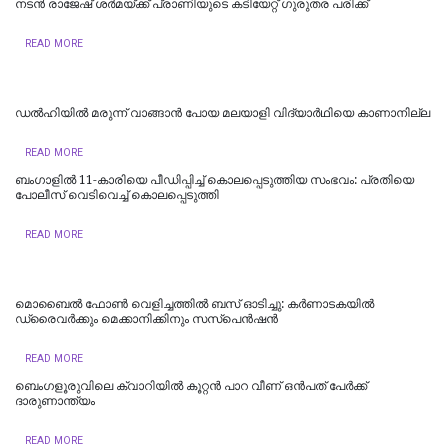
നടൻ രാജേഷ് ശർമയ്ക്ക് പ്രാണിയുടെ കടിയേറ്റ് ഗുരുതര പരിക്ക്
READ MORE
ഡല്‍ഹിയില്‍ മരുന്ന് വാങ്ങാൻ പോയ മലയാളി വിദ്യാർഥിയെ കാണാനില്ല
READ MORE
ബംഗാളിൽ 11-കാരിയെ പീഡിപ്പിച്ച് കൊലപ്പെടുത്തിയ സംഭവം: പ്രതിയെ
പോലീസ് വെടിവെച്ച് കൊലപ്പെടുത്തി
READ MORE
മൊബൈൽ ഫോൺ വെളിച്ചത്തിൽ ബസ് ഓടിച്ചു: കർണാടകയിൽ
ഡ്രൈവർക്കും മെക്കാനിക്കിനും സസ്പെൻഷൻ
READ MORE
ബെംഗളൂരുവിലെ ക്വാറിയിൽ കൂറ്റൻ പാറ വീണ് ഒൻപത് പേർക്ക്
ദാരുണാന്ത്യം
READ MORE