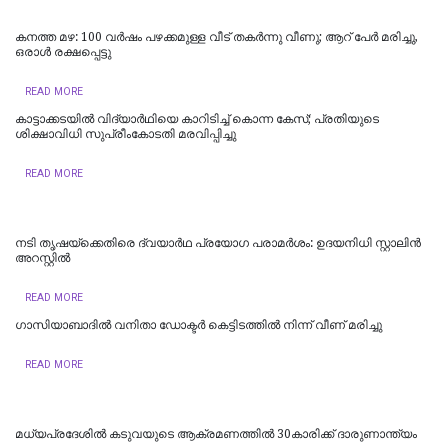
കനത്ത മഴ: 100 വർഷം പഴക്കമുള്ള വീട് തകർന്നു വീണു; ആറ് പേർ മരിച്ചു,
ഒരാൾ രക്ഷപ്പെട്ടു
READ MORE
കാട്ടാക്കടയില്‍ വിദ്യാര്‍ഥിയെ കാറിടിച്ച് കൊന്ന കേസ്; പ്രതിയുടെ
ശിക്ഷാവിധി സുപ്രീംകോടതി മരവിപ്പിച്ചു
READ MORE
നടി തൃഷയ്ക്കെതിരെ ദ്വയാർഥ പ്രയോ​ഗ പരാമർശം: ഉദയനിധി സ്റ്റാലിൻ
അറസ്റ്റിൽ
READ MORE
ഗാസിയാബാദിൽ വനിതാ ഡോക്ടർ കെട്ടിടത്തിൽ നിന്ന് വീണ് മരിച്ചു
READ MORE
മധ്യപ്രദേശിൽ കടുവയുടെ ആക്രമണത്തിൽ 30കാരിക്ക് ദാരുണാന്ത്യം