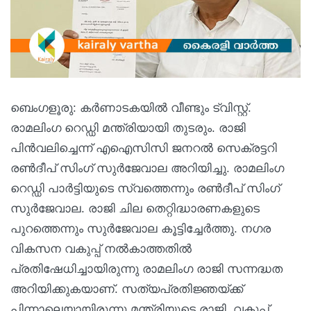
ബെംഗളൂരു: കർണാടകയിൽ വീണ്ടും ട്വിസ്റ്റ്.
രാമലിംഗ റെഡ്ഡി മന്ത്രിയായി തുടരും. രാജി
പിൻവലിച്ചെന്ന് എഐസിസി ജനറൽ സെക്രട്ടറി
രൺദീപ് സിംഗ് സുർജേവാല അറിയിച്ചു. രാമലിംഗ
റെഡ്ഡി പാർട്ടിയുടെ സ്വത്തെന്നും രൺദീപ് സിംഗ്
സുർജേവാല. രാജി ചില തെറ്റിദ്ധാരണകളുടെ
പുറത്തെന്നും സു‍ർജേവാല കൂട്ടിച്ചേർത്തു. നഗര
വികസന വകുപ്പ് നൽകാത്തതിൽ
പ്രതിഷേധിച്ചായിരുന്നു രാമലിംഗ രാജി സന്നദ്ധത
അറിയിക്കുകയാണ്. സത്യപ്രതിജ്ഞയ്ക്ക്
പിന്നാലെയായിരുന്നു മന്ത്രിയുടെ രാജി. വകുപ്പ്