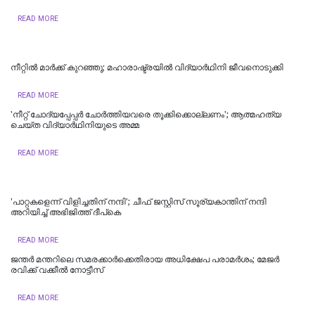
READ MORE
നീറ്റിൽ മാർക്ക് കുറഞ്ഞു; മഹാരാഷ്ട്രയിൽ വിദ്യാർഥിനി ജീവനൊടുക്കി
READ MORE
'നീറ്റ് ചോദ്യപ്പേപ്പർ ചോർത്തിയവരെ തൂക്കിക്കൊല്ലണം'; ആത്മഹത്യ
ചെയ്ത വിദ്യാർഥിനിയുടെ അമ്മ
READ MORE
'പാറ്റകളെന്ന് വിളിച്ചതിന് നന്ദി'; ചീഫ് ജസ്റ്റിസ് സൂര്യകാന്തിന് നന്ദി
അറിയിച്ച് അഭിജിത്ത് ദീപ്‌കെ
READ MORE
ജന്തർ മന്തറിലെ സമരക്കാർക്കെതിരായ അധിക്ഷേപ പരാമർശം; മേജർ
രവിക്ക് വക്കീൽ നോട്ടീസ്
READ MORE