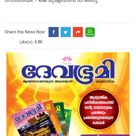
താത്പര്യം.'- കെ മുരളീധരന്‍ പറഞ്ഞു.
Share this News Now:
Like(s): 4.8K