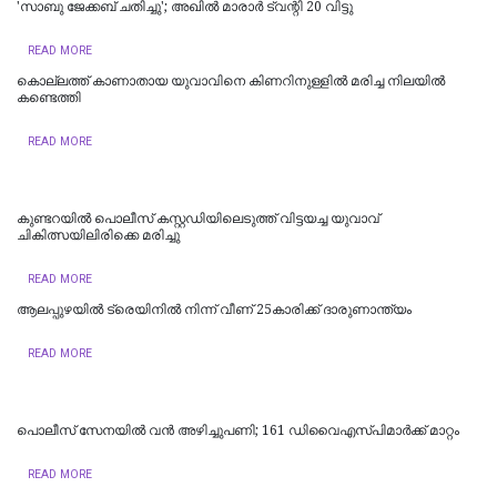
'സാബു ജേക്കബ് ചതിച്ചു'; അഖിൽ മാരാർ ട്വന്റി 20 വിട്ടു
READ MORE
കൊല്ലത്ത് കാണാതായ യുവാവിനെ കിണറിനുള്ളിൽ മരിച്ച നിലയിൽ
കണ്ടെത്തി
READ MORE
കുണ്ടറയിൽ പൊലീസ് കസ്റ്റഡിയിലെടുത്ത് വിട്ടയച്ച യുവാവ്
ചികിത്സയിലിരിക്കെ മരിച്ചു
READ MORE
ആലപ്പുഴയിൽ ട്രെയിനില്‍ നിന്ന് വീണ് 25കാരിക്ക് ദാരുണാന്ത്യം
READ MORE
പൊലീസ് സേനയിൽ വൻ അഴിച്ചുപണി; 161 ഡിവൈഎസ്പിമാര്‍ക്ക് മാറ്റം
READ MORE