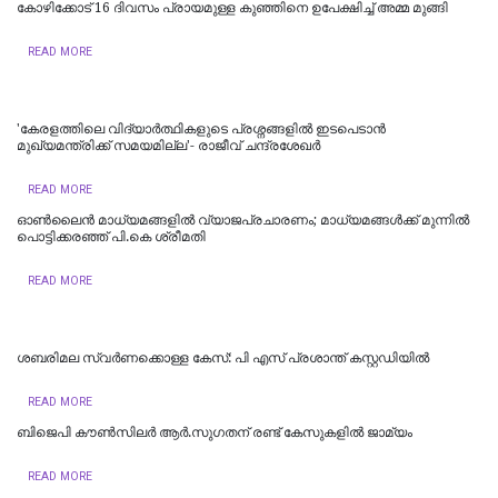
കോഴിക്കോട് 16 ​ദിവസം പ്രായമുള്ള കുഞ്ഞിനെ ഉപേക്ഷിച്ച് അമ്മ മുങ്ങി
READ MORE
'കേരളത്തിലെ വിദ്യാർത്ഥികളുടെ പ്രശ്നങ്ങളിൽ ഇടപെടാൻ
മുഖ്യമന്ത്രിക്ക് സമയമില്ല'- രാജീവ് ചന്ദ്രശേഖർ
READ MORE
ഓൺലൈൻ മാധ്യമങ്ങളിൽ വ്യാജപ്രചാരണം; മാധ്യമങ്ങൾക്ക് മുന്നിൽ
പൊട്ടിക്കരഞ്ഞ് പി.കെ ശ്രീമതി
READ MORE
ശബരിമല സ്വര്‍ണക്കൊള്ള കേസ്: പി എസ് പ്രശാന്ത് കസ്റ്റഡിയില്‍
READ MORE
ബിജെപി കൗണ്‍സിലര്‍ ആര്‍.സുഗതന് രണ്ട് കേസുകളില്‍ ജാമ്യം
READ MORE