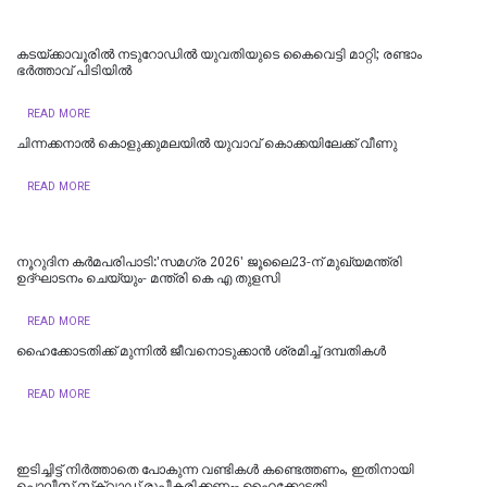
കടയ്ക്കാവൂരിൽ നടുറോഡില്‍ യുവതിയുടെ കൈവെട്ടി മാറ്റി; രണ്ടാം
ഭര്‍ത്താവ് പിടിയിൽ
READ MORE
ചിന്നക്കനാൽ കൊളുക്കുമലയില്‍ യുവാവ് കൊക്കയിലേക്ക് വീണു
READ MORE
നൂറുദിന കർമപരിപാടി:'സമഗ്ര 2026' ജൂലൈ23-ന് മുഖ്യമന്ത്രി
ഉദ്ഘാടനം ചെയ്യും- മന്ത്രി കെ എ തുളസി
READ MORE
ഹൈക്കോടതിക്ക് മുന്നില്‍ ജീവനൊടുക്കാന്‍ ശ്രമിച്ച് ദമ്പതികള്‍
READ MORE
ഇടിച്ചിട്ട് നിര്‍ത്താതെ പോകുന്ന വണ്ടികള്‍ കണ്ടെത്തണം, ഇതിനായി
പൊലീസ് സ്‌ക്വാഡ് രൂപീകരിക്കണം- ഹൈക്കോടതി