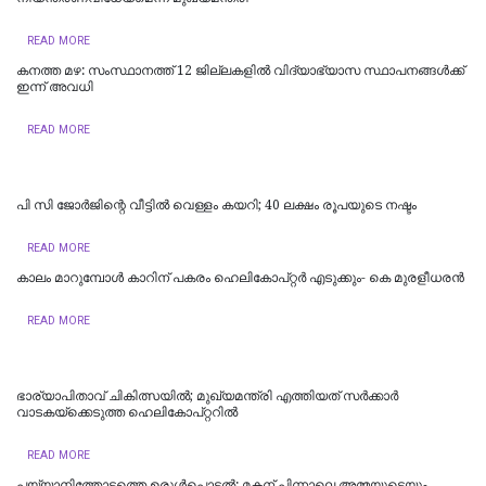
READ MORE
കനത്ത മഴ: സംസ്ഥാനത്ത് 12 ജില്ലകളില്‍ വിദ്യാഭ്യാസ സ്ഥാപനങ്ങള്‍ക്ക്
ഇന്ന് അവധി
READ MORE
പി സി ജോര്‍ജിന്റെ വീട്ടില്‍ വെള്ളം കയറി; 40 ലക്ഷം രൂപയുടെ നഷ്ടം
READ MORE
കാലം മാറുമ്പോൾ കാറിന് പകരം ഹെലികോപ്റ്റർ എടുക്കും- കെ മുരളീധരന്‍
READ MORE
ഭാര്യാപിതാവ് ചികിത്സയിൽ; മുഖ്യമന്ത്രി എത്തിയത് സര്‍ക്കാര്‍
വാടകയ്‌ക്കെടുത്ത ഹെലികോപ്റ്ററില്‍
READ MORE
പയ്യാനിത്തോട്ടത്തെ ഉരുൾപൊട്ടൽ: മകന് പിന്നാലെ അമ്മയുടെയും