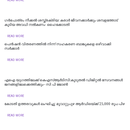
READ MORE
ഗർഭപാത്രം നീക്കൽ ശസ്ത്രക്രിയ: കരാർ ജീവനക്കാർക്കും ശമ്പളത്തോട്
കൂടിയ അവധി നൽകണം- ഹൈക്കോടതി
READ MORE
പെൻഷൻ വിതരണത്തിൽ നിന്ന് സഹകരണ ബാങ്കുകളെ ഒഴിവാക്കി
സർക്കാർ
READ MORE
എഐ യുഗത്തിലേക്ക് കെഎസ്ആർടിസി:കൂടുതൽ ഡിജിറ്റൽ സേവനങ്ങൾ
ജനങ്ങളിലേക്കെത്തിക്കും– സി പി ജോൺ
READ MORE
കോടതി ഉത്തരവുകൾ ലംഘിച്ചു; മൂവാറ്റുപുഴ ആർഡിഒയ്ക്ക് 25,000 രൂപ പിഴ
READ MORE