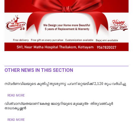
OTHER NEWS IN THIS SECTION
സ്വര്‍ണവിലയുടെ കുതിപ്പ് തുടരുന്നു; പവന് ഒറ്റയടിക്ക് 2,120 രൂപ വർധിച്ചു
READ MORE
വിശ്വാസ്യതയാണ് കേരള ലോട്ടറിയുടെ മുഖമുദ്ര- തിരുവഞ്ചൂർ
രാധാകൃഷ്ണൻ
READ MORE