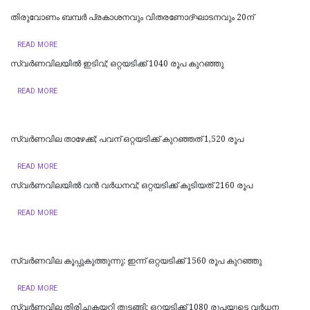
തിരുവോണം ബമ്പര്‍ പ്രകാശനവും വിതരണോദ്ഘാടനവും 20ന്
READ MORE
സ്വർണവിലയിൽ ഇടിവ്; ഒറ്റയടിക്ക് 1040 രൂപ കുറഞ്ഞു
READ MORE
സ്വർണവില താഴേക്ക്; പവന് ഒറ്റയടിക്ക് കുറഞ്ഞത് 1,520 രൂപ
READ MORE
സ്വർണവിലയിൽ വൻ വർധനവ്; ഒറ്റയടിക്ക് കൂടിയത് 2160 രൂപ
READ MORE
സ്വർണവില കൂപ്പുകുത്തുന്നു: ഇന്ന് ഒറ്റയടിക്ക് 1560 രൂപ കുറഞ്ഞു
READ MORE
സ്വര്‍ണവില തിരിച്ചുകയറി തുടങ്ങി; ഒറ്റയടിക്ക് 1080 രൂപയുടെ വര്‍ധന