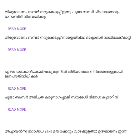
തിരുവോണം ബമ്പർ നറുക്കെടുപ്പ് ഇന്ന്; പൂജാ ബമ്പർ പ്രകാശനവും
ധനമന്ത്രി നിർവഹിക്കും
READ MORE
തിരുവോണം ബമ്പര്‍ നറുക്കെടുപ്പ് നാളെയില്ല: ഒക്ടോബര്‍ നാലിലേക്ക് മാറ്റി
READ MORE
ഏഴാം ധനകാര്യകമ്മിഷനു മുന്നിൽ ക്രിയാത്മക നിർദേശങ്ങളുമായി
ജനപ്രതിനിധികൾ
READ MORE
പൂജാ ബംമ്പർ അടിച്ചത് കരുനാഗപ്പള്ളി സ്വദേശി ദിനേശ് കുമാറിന്
READ MORE
അച്ചായൻസ് ഗോൾഡ് 24-ാ മത് ഷോറൂം വാഴക്കുളത്ത്; ഉദ്ഘാടനം ഇന്ന്