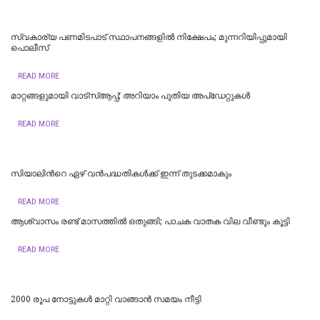
സ്വകാര്യ പണമിടപാട് സ്ഥാപനങ്ങളില്‍ നിക്ഷേപം; മുന്നറിയിപ്പുമായി
പൊലീസ്
READ MORE
മാറ്റങ്ങളുമായി വാട്സ്ആപ്പ്; അറിയാം പുതിയ അപ്ഡേറ്റുകൾ
READ MORE
സിയാലിന്‍റെ ഏഴ് വൻപദ്ധതികള്‍ക്ക് ഇന്ന് തുടക്കമാകും
READ MORE
ആശ്വാസം രണ്ട് മാസത്തില്‍ ഒതുങ്ങി; പാചക വാതക വില വീണ്ടും കൂട്ടി
READ MORE
2000 രൂപ നോട്ടുകൾ മാറ്റി വാങ്ങാൻ സമയം നീട്ടി