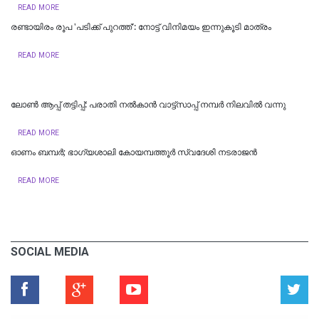
READ MORE
രണ്ടായിരം രൂപ 'പടിക്ക് പുറത്ത്': നോട്ട് വിനിമയം ഇന്നുകൂടി മാത്രം
READ MORE
ലോൺ ആപ്പ് തട്ടിപ്പ്: പരാതി നൽകാൻ വാട്ട്സാപ്പ് നമ്പർ നിലവിൽ വന്നു
READ MORE
ഓണം ബമ്പർ; ഭാഗ്യശാലി കോയമ്പത്തൂർ സ്വദേശി നടരാജന്‍
READ MORE
SOCIAL MEDIA