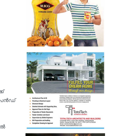
ക്
െന്‍ഡ്
്‍