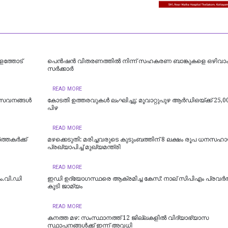
പളത്തോട്
പെൻഷൻ വിതരണത്തിൽ നിന്ന് സഹകരണ ബാങ്കുകളെ ഒഴിവാക്
സർക്കാർ
READ MORE
 സേവനങ്ങൾ
കോടതി ഉത്തരവുകൾ ലംഘിച്ചു; മൂവാറ്റുപുഴ ആർഡിഒയ്ക്ക് 25,0
പിഴ
READ MORE
്തകർക്ക്
മഴക്കെടുതി: മരിച്ചവരുടെ കുടുംബത്തിന് 8 ലക്ഷം രൂപ ധനസഹ
പ്രഖ്യാപിച്ച് മുഖ്യമന്ത്രി
READ MORE
ം.വി.ഡി
ഇഡി ഉദ്യോഗസ്ഥരെ ആക്രമിച്ച കേസ്: നാല് സിപിഎം പ്രവർത്
കൂടി ജാമ്യം
READ MORE
കനത്ത മഴ: സംസ്ഥാനത്ത് 12 ജില്ലകളില്‍ വിദ്യാഭ്യാസ
സ്ഥാപനങ്ങള്‍ക്ക് ഇന്ന് അവധി