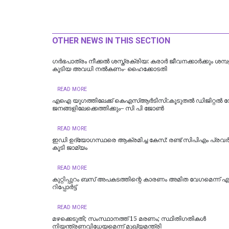
OTHER NEWS IN THIS SECTION
ഗർഭപാത്രം നീക്കൽ ശസ്ത്രക്രിയ: കരാർ ജീവനക്കാർക്കും ശമ്
കൂടിയ അവധി നൽകണം- ഹൈക്കോടതി
READ MORE
എഐ യുഗത്തിലേക്ക് കെഎസ്ആർടിസി:കൂടുതൽ ഡിജിറ്റൽ
ജനങ്ങളിലേക്കെത്തിക്കും– സി പി ജോൺ
READ MORE
ഇഡി ഉദ്യോഗസ്ഥരെ ആക്രമിച്ച കേസ്: രണ്ട് സിപിഎം പ്രവർത
കൂടി ജാമ്യം
READ MORE
കുറ്റിപ്പുറം ബസ് അപകടത്തിന്റെ കാരണം അമിത വേഗമെന്ന് എ
റിപ്പോര്‍ട്ട്
READ MORE
മഴക്കെടുതി; സംസ്ഥാനത്ത് 15 മരണം; സ്ഥിതിഗതികൾ
നിയന്ത്രണവിധേയമെന്ന് മുഖ്യമന്ത്രി