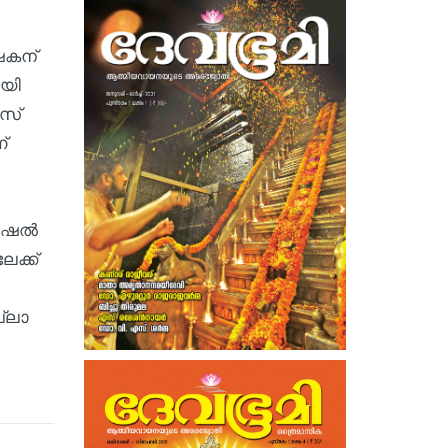
ാഷകന്
ായി
ീസ്
്
ഷല്‍
േക്ക്
ല്ലാ