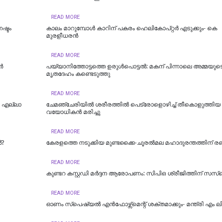
READ MORE
ഷ്ടം
കാലം മാറുമ്പോൾ കാറിന് പകരം ഹെലികോപ്റ്റർ എടുക്കും- കെ
മുരളീധരന്‍
READ MORE
‍
പയ്യാനിത്തോട്ടത്തെ ഉരുൾപൊട്ടൽ: മകന് പിന്നാലെ അമ്മയുട
മൃതദേഹം കണ്ടെടുത്തു
READ MORE
; എല്ലാ
ചേമഞ്ചേരിയില്‍ ശരീരത്തില്‍ പെട്രോളൊഴിച്ച് തീകൊളുത്തിയ
വയോധികന്‍ മരിച്ചു
READ MORE
ൽ?
കേരളത്തെ നടുക്കിയ മുണ്ടക്കൈ-ചൂരല്‍മല മഹാദുരന്തത്തിന് രണ്ട
READ MORE
കുണ്ടറ കസ്റ്റഡി മര്‍ദ്ദന ആരോപണം: സിപിഒ ശ്രീജിത്തിന് സസ്‌പ
READ MORE
ഓണം സ്‌പെഷ്യൽ എൻഫോഴ്സ്മെന്റ് ശക്തമാക്കും- മന്ത്രി എം ല