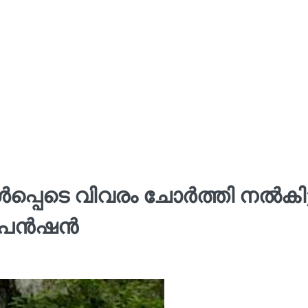
ള്‍പ്പെടെ വിവരം ചോര്‍ത്തി നൽകി
െന്‍ഷൻ