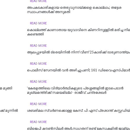
READ MORE
അപകടകാരികളായ തെരുവുനായ്ക്കളെ കൊല്ലാം; തദ്ദേശ
സ്ഥാപനങ്ങൾക്ക് അനുമതി
READ MORE
കൊല്ലത്ത് കാണാതായ യുവാവിനെ കിണറിനുള്ളിൽ മരിച്ച ന
കണ്ടെത്തി
READ MORE
ആലപ്പുഴയിൽ ട്രെയിനില്‍ നിന്ന് വീണ് 25കാരിക്ക് ദാരുണാന്ത്യ
READ MORE
പൊലീസ് സേനയിൽ വൻ അഴിച്ചുപണി; 161 ഡിവൈഎസ്പിമാര്‍ക്ക്
READ MORE
 മുങ്ങി
'കേരളത്തിലെ വിദ്യാർത്ഥികളുടെ പ്രശ്നങ്ങളിൽ ഇടപെടാൻ
മുഖ്യമന്ത്രിക്ക് സമയമില്ല'- രാജീവ് ചന്ദ്രശേഖർ
READ MORE
് മുന്നിൽ
ശബരിമല സ്വര്‍ണക്കൊള്ള കേസ്: പി എസ് പ്രശാന്ത് കസ്റ്റഡിയി
READ MORE
ബിജെപി കൗണ്‍സിലര്‍ ആര്‍.സുഗതന് രണ്ട് കേസുകളില്‍ ജാമ്യ