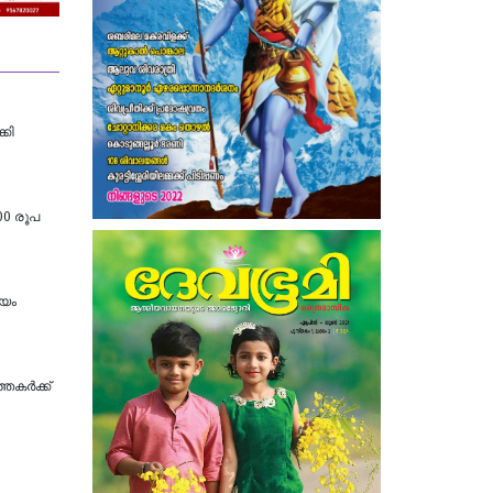
കി
00 രൂപ
ായം
തകർക്ക്