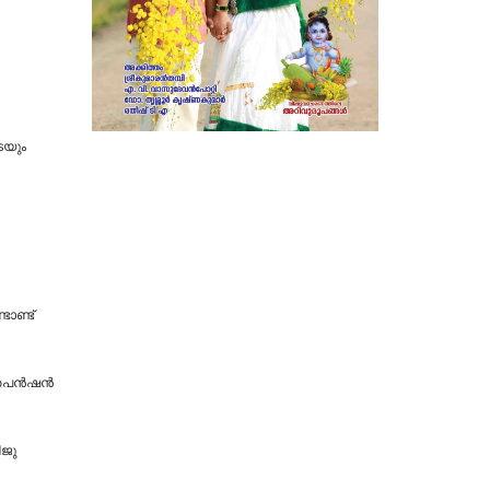
െയും
ാണ്ട്
െന്‍ഷന്‍
ിജു