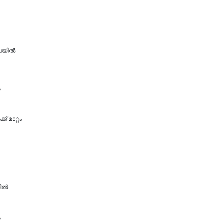
ിലയിൽ
ം
 മാറ്റം
ല്‍
ം