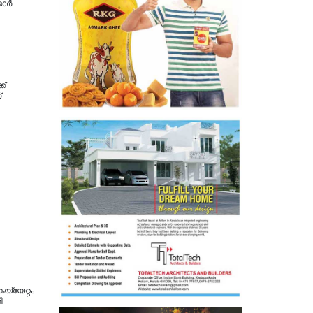
കാർ
ക്
്
യ്യേറ്റം
ി