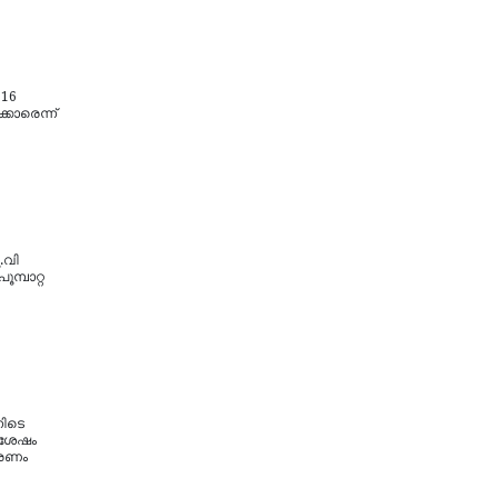
 16
്കാരെന്ന്
.വി
ൂമ്പാറ്റ
നിടെ
ചശേഷം
 മരണം