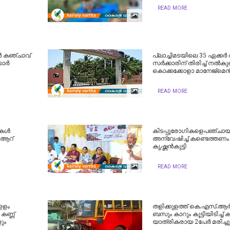
READ MORE
ിൽ കഞ്ചാവ്
പ്ലാച്ചിമടയിലെ 35 ഏക്കർ 
കാർ
സർക്കാരിന് തിരിച്ച് നൽകുമ
കൊക്കക്കോളാ മാനേജ്മെന്‍
READ MORE
ുകൾ
കിടപ്പുരോഗികളെപഞ്ചായത
; ആറ്
അന്വേഷിച്ച് കണ്ടെത്തണം -
കൃഷ്ണന്‍കുട്ടി
READ MORE
ളളം
തളിക്കുളത്ത് കെ.എസ്.ആർ.
കണ്ണ്
ബസും കാറും കൂട്ടിയിടിച്ച് 
ും
യാത്രികരായ 2പേർ മരിച്ചു