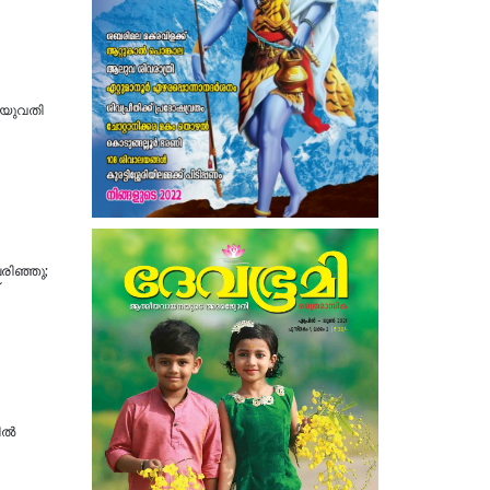
ി യുവതി
രിഞ്ഞു;
ിൽ