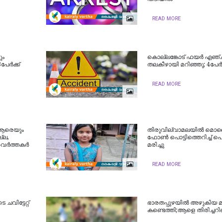
READ MORE
ും
കൊല്ലങ്കോട് ഫയർ എഞ്
പേര്‍ക്ക്
തലകീഴായി മറിഞ്ഞു; 4പേർക്ക
READ MORE
‍; ആരെയും
തിരുവില്വാമലയിൽ മ
്ല,
ഫോൺ പൊട്ടിത്തെറിച്ച് പെ
്‍ത്തകര്‍
മരിച്ചു
READ MORE
ചവിട്ടേറ്റ്
ഭാരതപ്പുഴയിൽ അഴുകിയ 
കണ്ടെത്തി;ആളെ തിരിച്ചറിഞ്