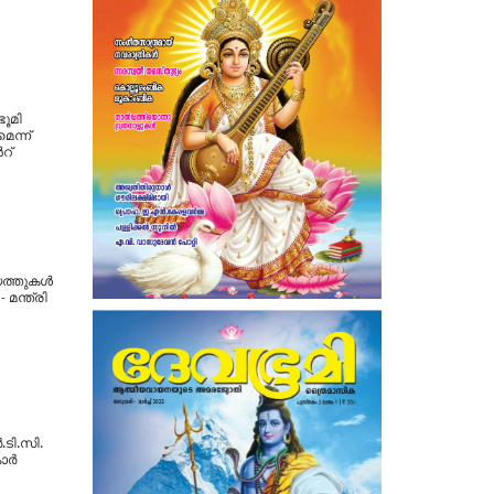
ഭൂമി
െന്ന്
റ്
്തുകള്‍
 മന്ത്രി
ടി.സി.
കാർ