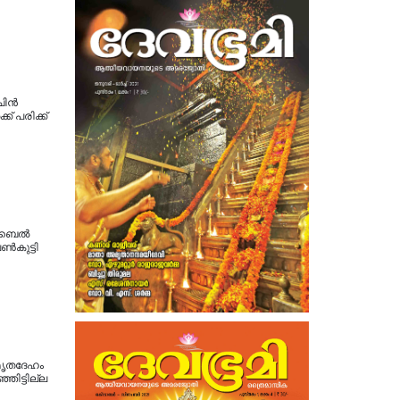
ചിൻ
് പരിക്ക്
ൊബൈൽ
ൺകുട്ടി
മൃതദേഹം
ഞിട്ടില്ല