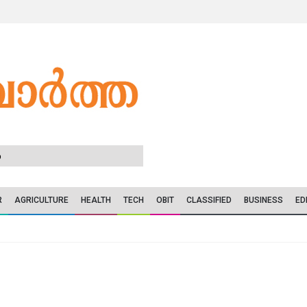
6
R
AGRICULTURE
HEALTH
TECH
OBIT
CLASSIFIED
BUSINESS
ED