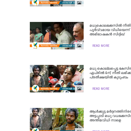
മധുകൊലക്കേസിൽ നീതി
പൂർവ്വമായ വിധിയെന്ന്
അഭിഭാഷകൻ സിദ്ദിഖ്
READ MORE
മധു കൊല്ലപ്പെട്ട കേസില
ഏപ്രില്‍ 4ന്; നീതി ലഭിക്
പ്രതീക്ഷയില്‍ കുടുംബം
READ MORE
ആൾക്കൂട്ട മർദ്ദനത്തിനി
അട്ടപ്പാടി മധു വധക്കേസ
അന്തിമവിധി നാളെ