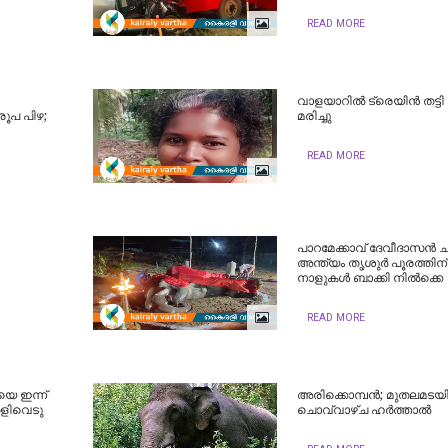
READ MORE
വാളയാറില്‍ ട്രെയിന്‍ തട്ട
 രൂപ പിഴ;
മരിച്ചു
READ MORE
പാറമേക്കാവ് ദേവീദാസന്‍ ച
അന്ത്യം തൃശുര്‍ പൂരത്തിന്
നാളുകള്‍ ബാക്കി നില്‍ക്കെ
READ MORE
​യെ ഇ​ന്ന്
അരിക്കൊമ്പന്‍; മുതലമടയ
ളി​വെ​ടു​
ചൊവ്വാഴ്ച ഹർത്താൽ