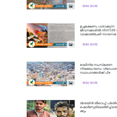
READ MORE
ഉച്ചഭക്ഷണം പാഴാക്കുന്ന
ജീവനക്കാരില്‍ നിന്ന് 100
വടക്കാഞ്ചേരി നഗരസഭ
READ MORE
മാലിന്യ സംസ്‌കരണ
നിയമലംഘനം: വ്യാപാര
സ്ഥാപനങ്ങള്‍ക്ക് പിഴ
READ MORE
ട്രെ​യി​ന്‍ തീവെപ്പ്: പ്ര​തി
ഷൊ​ര്‍​ണൂ​രി​ലെ​ത്തി​ച്ച് തെ​
ക്കും