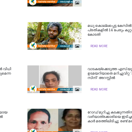
മധു കൊല്ലപ്പെട്ട കേസിൽ
പ്രതികളിൽ 14 പേരും കുറ്റക
കോടതി
READ MORE
്‍ വിധി
വാടകയ്ക്കെടുത്ത എസ്.യു
കുമെന്ന
ഉടമയറിയാതെ മറിച്ചുവിറ്റ 'പ
സിനി' അറസ്റ്റിൽ
READ MORE
രയായ
റോഡ് മുറിച്ചു കടക്കുന്നതി
ിൽ
വഴിയാത്രക്കാരിയെ ഇടിച്
കാര്‍ മരത്തിലിടിച്ചു; രണ്ട്