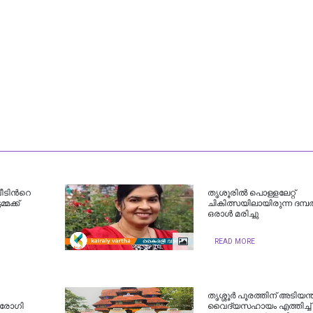
ീടിന്‍റെ
തൃശൂരിൽ പൊള്ളലേറ്റ്
്മക്ക്
ചികിത്സയിലായിരുന്ന ദമ്പത
ഒരാള്‍ മരിച്ചു
READ MORE
തൃശ്ശൂർ പൂരത്തിന് അടിയന്
് രോഗി
വൈദ്യസഹായം എത്തിച്ച് 