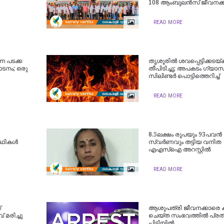
108 ആംബുലൻസ് ജീവനക്
READ MORE
്ന പടക്ക
തൃശൂരിൽ ശവപ്പെട്ടിക്കടയ്ക്
ോടനം; ഒരു
തീപിടിച്ചു; അപകടം ഗ്യാസ
സിലിണ്ടര്‍ പൊട്ടിത്തെറിച്ച്
READ MORE
8.5ലക്ഷം രൂപയും 93പവന്‍
ർഥികൾ
സ്വര്‍ണവും തട്ടിയ വനിത
എഎസ്ഐ അറസ്റ്റില്‍
READ MORE
്
ആശുപത്രി ജീവനക്കാരെ ക
 മരിച്ചു
ചെയ്ത സംഭവത്തില്‍ പ്രത
പിടിയില്‍