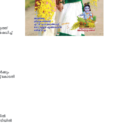
ത്ത്
േധിച്ച്
ക്കും
ച് കോടതി
നിൽ
ിടിയിൽ