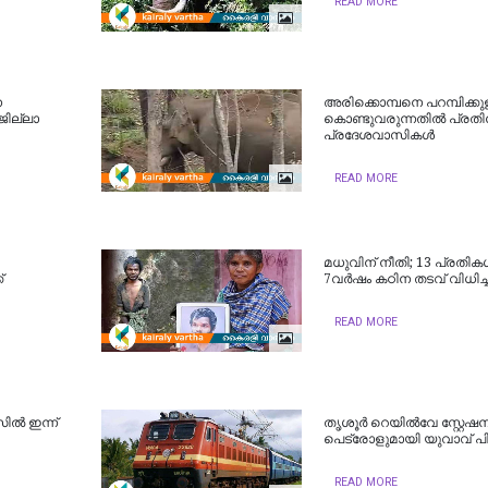
READ MORE
ന
അരിക്കൊമ്പനെ പറമ്പിക്കുള
ജില്ലാ
കൊണ്ടുവരുന്നതിൽ പ്രതിഷ
പ്രദേശവാസികള്‍
READ MORE
മധുവിന് നീതി; 13 പ്രതികൾ
്
7വർഷം കഠിന തടവ് വിധിച്
READ MORE
സിൽ ഇന്ന്
തൃശൂർ റെയിൽവേ സ്റ്റേഷ
പെട്രോളുമായി യുവാവ് പ
READ MORE