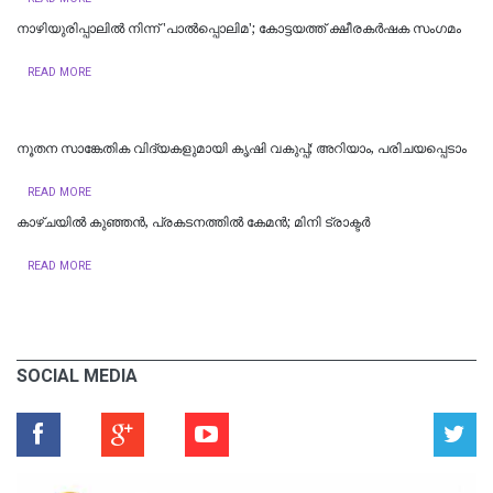
നാഴിയുരിപ്പാലിൽ നിന്ന് 'പാൽപ്പൊലിമ'; കോട്ടയത്ത് ക്ഷീരകർഷക സംഗമം
READ MORE
നൂതന സാങ്കേതിക വിദ്യകളുമായി കൃഷി വകുപ്പ്; അറിയാം, പരിചയപ്പെടാം
READ MORE
കാഴ്ചയിൽ കുഞ്ഞൻ, പ്രകടനത്തിൽ കേമൻ; മിനി ട്രാക്ടർ
READ MORE
SOCIAL MEDIA