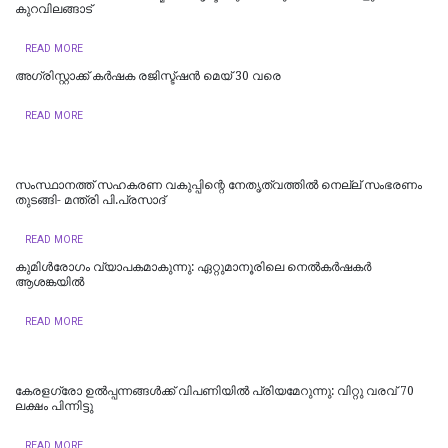
കുറവിലങ്ങാട്
READ MORE
അഗ്രിസ്റ്റാക്ക് കർഷക രജിസ്ട്ഷൻ മെയ് 30 വരെ
READ MORE
സംസ്ഥാനത്ത് സഹകരണ വകുപ്പിന്റെ നേതൃത്വത്തില്‍ നെല്ല് സംഭരണം
തുടങ്ങി- മന്ത്രി പി.പ്രസാദ്
READ MORE
കുമിൾരോഗം വ്യാപകമാകുന്നു: ഏറ്റുമാനൂരിലെ നെൽകർഷകർ
ആശങ്കയിൽ
READ MORE
കേരളഗ്രോ ഉൽപ്പന്നങ്ങൾക്ക് വിപണിയിൽ പ്രിയമേറുന്നു: വിറ്റു വരവ് 70
ലക്ഷം പിന്നിട്ടു
READ MORE