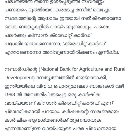
പദ്ധതിയിൽ തന്നെ ഉൾപ്പെടുത്തി സ്വർണ്ണം
പണയപ്പെടുത്തിയോ, കരമടച്ച രസീത് വെച്ചോ,
സ്ഥലത്തിന്റെ ആധാരം ഈടായി നൽകിക്കൊണ്ടോ
ഒക്കെ ബാങ്കുകളിൽ വായ്പയുണ്ടാകും. പക്ഷെ
പലർക്കും കിസാൻ ക്രെഡിറ്റ് കാർഡ്
പദ്ധതിയെന്താണെന്നോ, 'ക്രെഡിറ്റ് കാർഡ്'
എന്താണെന്നോ അറിവുണ്ടായിരിക്കണം എന്നില്ല.
നബാർഡിന്റെ (National Bank for Agriculture and Rural
Development) നേതൃത്വത്തിൽ തയ്യാറാക്കി,
ഇന്ത്യയിലെ വിവിധ പൊതുമേഖലാ ബാങ്കുകൾ വഴി
1998 ൽ അവതരിപ്പിക്കപ്പെട്ട ഒരു കാർഷിക
വായ്പയാണ് കിസാൻ ക്രെഡിറ്റ് കാർഡ് എന്ന്
പ്രാഥമികമായി പറയാം. കർഷകന്റെ സമഗ്രമായ
കാർഷിക ആവശ്യങ്ങൾക്ക് തുണയാവുക
എന്നതാണ് ഈ വായ്പയുടെ പരമ പ്രധാനമായ