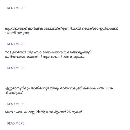
READ MORE
കുറവിലങ്ങാട് കാർഷിക മേഖലയ്ക്ക് ഉണർവായി മൈക്രോ ഇറിഗേഷൻ
പദ്ധതി വരുന്നു
READ MORE
നാടുണർത്തി വിളംബര ഘോഷയാത്ര; മരങ്ങാട്ടുപിള്ളി
കാർഷികോത്സവത്തിന് ആവേശം നിറഞ്ഞ തുടക്കം
READ MORE
ഏറ്റുമാനൂരിലും അതിരമ്പുഴയിലും ഓണസമൃദ്ധി കർഷക ചന്ത; 30%
വിലക്കുറവ്
READ MORE
കോഴാ ഫാം ഫെസ്റ്റ് 2k25; സെപ്റ്റംബർ 26 മുതല്‍
READ MORE