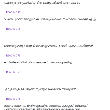
പച്ചത്തുരുത്തുകൾക്ക് ഹരിത കേരളം മിഷൻ പുരസ്‌കാരം
READ MORE
വിജയപുരത്ത് ഞാറ്റുവേല ചന്തയും കർഷക സംഗമവും സംഘടിപ്പിച്ചു
READ MORE
മരങ്ങളെ മനുഷ്യൻ മിത്രങ്ങളാക്കണം- മന്ത്രി എ.കെ. ശശീന്ദ്രൻ
READ MORE
കാര്‍ഷിക സ്ഥിതി വിവരക്കണക്ക് സര്‍വേ ആരംഭിച്ചു
READ MORE
ഏറ്റുമാനൂരിലെ ആദ്യ സ്മാർട്ട് കൃഷിഭവൻ നീണ്ടൂരിൽ
READ MORE
ജൈവ ഭക്ഷണം, ഇത് സുരക്ഷിത ഭക്ഷണം: മാടപ്പള്ളി ബ്ലോക്ക്
പഞ്ചായത്തിന്റെ നേതൃത്വത്തിൽ ജൈവ കാർഷിക മേള