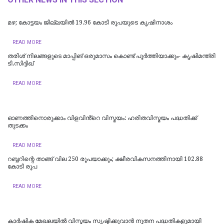
മഴ; കോട്ടയം ജില്ലയില്‍ 19.96 കോടി രൂപയുടെ കൃഷിനാശം
READ MORE
തരിശ് നിലങ്ങളുടെ മാപ്പിങ് ഒരുമാസം കൊണ്ട് പൂര്‍ത്തിയാക്കും- കൃഷിമന്ത്രി
ടി.സിദ്ദിഖ്
READ MORE
ഓണത്തിനൊരുക്കാം വിളവിൻ്റെ വിസ്മയം: ഹരിതവിസ്മയം പദ്ധതിക്ക്
തുടക്കം
READ MORE
റബ്ബറിന്റെ താങ്ങ് വില 250 രൂപയാക്കും; ക്ഷീരവികസനത്തിനായി 102.88
കോടി രൂപ
READ MORE
കാർഷിക മേഖലയിൽ വിസ്മയം സൃഷ്ടിക്കുവാൻ നൂതന പദ്ധതികളുമായി