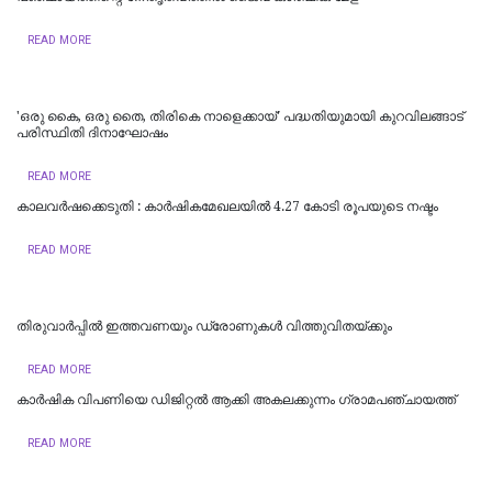
READ MORE
'ഒരു കൈ, ഒരു തൈ, തിരികെ നാളെക്കായ്' പദ്ധതിയുമായി കുറവിലങ്ങാട്
പരിസ്ഥിതി ദിനാഘോഷം
READ MORE
കാലവർഷക്കെടുതി : കാർഷികമേഖലയിൽ 4.27 കോടി രൂപയുടെ നഷ്ടം
READ MORE
തിരുവാർപ്പിൽ ഇത്തവണയും ഡ്രോണുകൾ വിത്തുവിതയ്ക്കും
READ MORE
കാർഷിക വിപണിയെ ഡിജിറ്റൽ ആക്കി അകലക്കുന്നം ഗ്രാമപഞ്ചായത്ത്
READ MORE