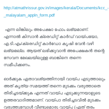
http://atmathrissur.gov.in/images/kerala/Documents/kcc_-
_malayalam_appln_form.pdf
എന്ന ലിങ്കിലും അപേക്ഷാ ഫോം ലഭ്യമാണ്.
എന്നാൽ കിസാൻ ക്രെഡിറ്റ് കാർഡ് വായ്പയോ,
എ.ടി.എം/ക്രെഡിറ്റ് കാർഡോ കൃഷി ഭവൻ വഴി
ലഭ്യമല്ല. ആയത് ലഭിക്കുവാൻ അപേക്ഷകൻ തന്റെ
സേവന മേഖലയിലുള്ള ബാങ്കിനെ തന്നെ
സമീപിക്കണം.
ഓർക്കുക ഏതാവശ്യത്തിനായി വായ്പ എടുത്താലും
അത് കൃത്യ സമയത്ത് തന്നെ മുടക്കം വരുത്താതെ
തിരിച്ചടയ്ക്കുക എന്നത് വായ്പ എടുക്കുന്നയാളുടെ
ഉത്തരവാദിത്തമാണ്. വായ്പാ തിരിച്ചടവിൽ മുടക്കം
വരുത്തുമ്പോൾ വീണ്ടുമൊരു വായ്പ (ഏത് തരം