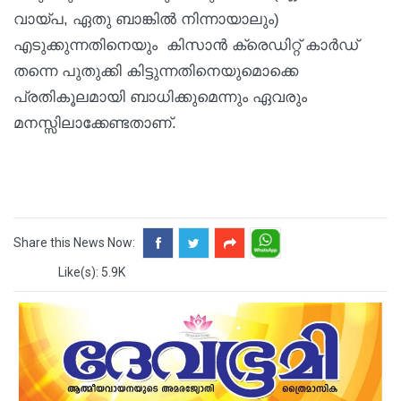
വായ്പ, ഏതു ബാങ്കിൽ നിന്നായാലും)
എടുക്കുന്നതിനെയും കിസാൻ ക്രെഡിറ്റ് കാർഡ്
തന്നെ പുതുക്കി കിട്ടുന്നതിനെയുമൊക്കെ
പ്രതികൂലമായി ബാധിക്കുമെന്നും ഏവരും
മനസ്സിലാക്കേണ്ടതാണ്.
Share this News Now:
Like(s): 5.9K