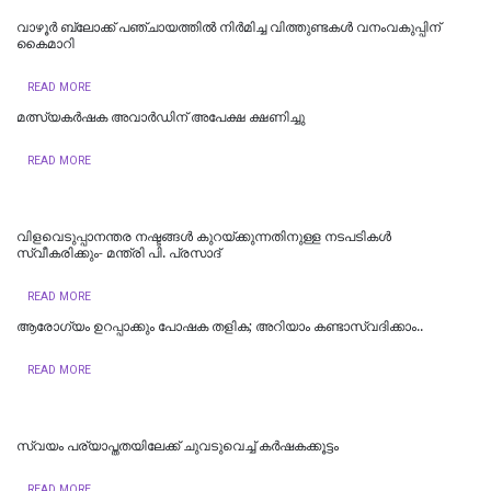
വാഴൂര്‍ ബ്ലോക്ക് പഞ്ചായത്തില്‍ നിര്‍മിച്ച വിത്തുണ്ടകള്‍ വനംവകുപ്പിന്
കൈമാറി
READ MORE
മത്സ്യകർഷക അവാർഡിന് അപേക്ഷ ക്ഷണിച്ചു
READ MORE
വിളവെടുപ്പാനന്തര നഷ്ടങ്ങൾ കുറയ്ക്കുന്നതിനുള്ള നടപടികൾ
സ്വീകരിക്കും- മന്ത്രി പി. പ്രസാദ്
READ MORE
ആരോഗ്യം ഉറപ്പാക്കും പോഷക തളിക; അറിയാം കണ്ടാസ്വദിക്കാം..
READ MORE
സ്വയം പര്യാപ്തതയിലേക്ക് ചുവടുവെച്ച് കര്‍ഷകക്കൂട്ടം
READ MORE