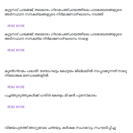
കുട്ടനാട് പാക്കേജ്; തലയാഴം ഗ്രാമപഞ്ചായത്തിലെ പാടശേഖരങ്ങളുടെ
അടിസ്ഥാന സൗകര്യങ്ങളുടെ നിർമാണോദ്ഘാടനം നടത്തി
READ MORE
കുട്ടനാട് പാക്കേജ്: തലയാഴം ഗ്രാമപഞ്ചായത്തിലെ പാടശേഖരങ്ങളുടെ
അടിസ്ഥാന സൗകര്യ നിർമാണോദ്ഘാടനം നാളെ
READ MORE
കൂൺഗ്രാമം പദ്ധതി: രണ്ടാംഘട്ടം കോട്ടയം ജില്ലയിൽ നടപ്പാക്കുന്നത് നാലു
നിയോജക മണ്ഡലങ്ങളിൽ
READ MORE
പച്ചത്തുരുത്തുകൾക്ക് ഹരിത കേരളം മിഷൻ പുരസ്‌കാരം
READ MORE
വിജയപുരത്ത് ഞാറ്റുവേല ചന്തയും കർഷക സംഗമവും സംഘടിപ്പിച്ചു