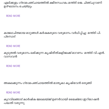
‌എലിക്കുളം ഗ്രാമപഞ്ചായത്തില്‍ ക്ഷീരസംഗമം മന്ത്രി ജെ. ചിഞ്ചുറാണി
ഉദ്ഘാടനം ചെയ്യും
READ MORE
കാലോചിതമായ മാറ്റങ്ങൾ കർഷകരുടെ വരുമാനം വർധിപ്പിച്ചു- മന്ത്രി പി.
പ്രസാദ്
READ MORE
കൂടുതൽ വരുമാനം ലഭിക്കുന്ന കൃഷിരീതികളിലേക്ക് മാറണം- മന്ത്രി വി.എൻ.
വാസവൻ
READ MORE
അകലക്കുന്നം ഗ്രാമപഞ്ചായത്തിൽ മാതൃകാ കൃഷിഭവൻ ഒരുങ്ങി
READ MORE
കുറവിലങ്ങാട് കാർഷിക മേഖലയ്ക്ക് ഉണർവായി മൈക്രോ ഇറിഗേഷൻ
പദ്ധതി വരുന്നു