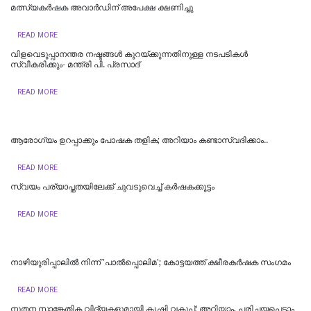
മത്സ്യകർഷക അവാർഡിന് അപേക്ഷ ക്ഷണിച്ചു
READ MORE
വിളവെടുപ്പാനന്തര നഷ്ടങ്ങൾ കുറയ്ക്കുന്നതിനുള്ള നടപടികൾ
സ്വീകരിക്കും- മന്ത്രി പി. പ്രസാദ്
READ MORE
ആരോഗ്യം ഉറപ്പാക്കും പോഷക തളിക; അറിയാം കണ്ടാസ്വദിക്കാം..
READ MORE
സ്വയം പര്യാപ്തതയിലേക്ക് ചുവടുവെച്ച് കര്‍ഷകക്കൂട്ടം
READ MORE
നാഴിയുരിപ്പാലിൽ നിന്ന് 'പാൽപ്പൊലിമ'; കോട്ടയത്ത് ക്ഷീരകർഷക സംഗമം
READ MORE
നൂതന സാങ്കേതിക വിദ്യകളുമായി കൃഷി വകുപ്പ്; അറിയാം, പരിചയപ്പെടാം