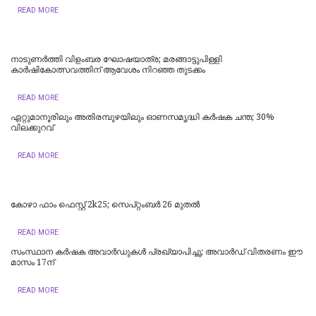
READ MORE
നാടുണർത്തി വിളംബര ഘോഷയാത്ര; മരങ്ങാട്ടുപിള്ളി
കാർഷികോത്സവത്തിന് ആവേശം നിറഞ്ഞ തുടക്കം
READ MORE
ഏറ്റുമാനൂരിലും അതിരമ്പുഴയിലും ഓണസമൃദ്ധി കർഷക ചന്ത; 30%
വിലക്കുറവ്
READ MORE
കോഴാ ഫാം ഫെസ്റ്റ് 2k25; സെപ്റ്റംബർ 26 മുതല്‍
READ MORE
സംസ്ഥാന കർഷക അവാർഡുകൾ പ്രഖ്യാപിച്ചു; അവാർഡ് വിതരണം ഈ
മാസം 17ന്
READ MORE