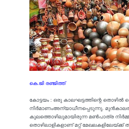
കെ.ജി രഞ്ജിത്ത്
കോട്ടയം : ഒരു കാലഘട്ടത്തിന്റെ തൊഴി
നിർമാണംഅന്യാധീനപ്പെടുന്നു. മുൻകാലത്ത
കുലത്തൊഴിലുമായിരുന്ന മൺപാത്ര നിർ
തൊഴിലാളികളാണ് മറ്റ് മേഖലകളിലേയ്ക്ക് 