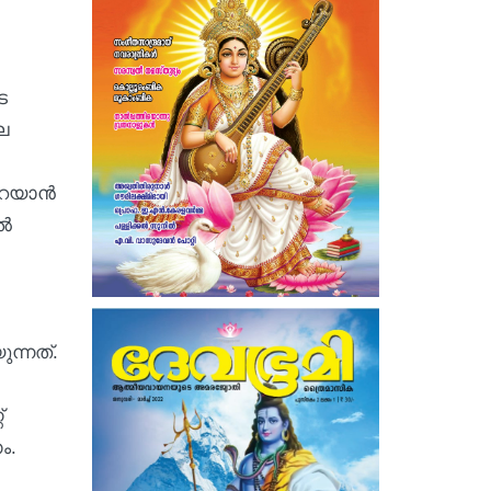
െ
െ
്പറയാൻ
ിൽ
ന്നത്.
്
ണം.