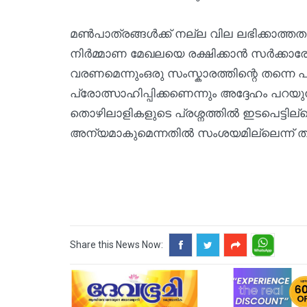
മൺപാത്രങ്ങൾക്ക് നല്ല വില ലഭിക്കാത്തതു
നിർമ്മാണ മേഖലയെ രക്ഷിക്കാൻ സർക്കാരോ
വരണമെന്നുംഒരു സംസ്കാരത്തിന്റെ തന്നെ
പ്രോത്സാഹിപ്പിക്കണെന്നും അദ്ദേഹം പറ
തൊഴിലാളികളുടെ പ്രശ്നത്തിൽ ഇടപെട്ടില
അന്യമാകുമെന്നതിൽ സംശയമില്ലെന്ന് ത
Share this News Now: