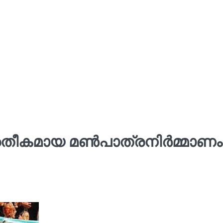
പ്രതീകമായ മൺപാത്രനിർമ്മാണം