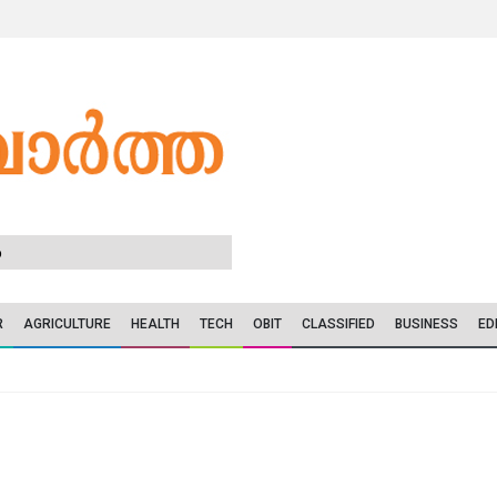
6
R
AGRICULTURE
HEALTH
TECH
OBIT
CLASSIFIED
BUSINESS
ED