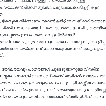
ത്ര നിർമ്മാണം ഉള്ളത്. പഴയത് പോലുള്ള
 പറയാം.മൺചിരാത്,മൂടക്കലം,കുടുക്
ക,ചെടിച്ചട്ടി,കൂജ
ത്.
ചട്ടികളുടെ നിർമ്മാണം കോൺക്രീറ്റിലേയ്ക്ക് മാറിയതോട
ം പ്രതിസന്ധിയിലായി. പരമ്പരാഗതമായി ലഭിച്ച തൊഴില
പ്പോഴും ഈ രംഗത്ത് ഉറച്ചുനിൽക്കാൻ
ക്കാത്തതിനാൽ പുതുതലമുറകുലത്തൊഴിനെപ്പോലും തള്ളിപ
്രങ്ങൾ വയ്ക്കുന്നത് ചെലവുകൂടുമെന്നത് അടുക്കളയ
യി.
ൗർലഭ്യവും പാത്രങ്ങൾ ചുട്ടെടുക്കാനുള്ള വിറകിന്
ടക്കച്ചവടമാക്കിയെന്നാണ് തൊഴിലാളികൾ സങ്കടം പറയു
ോടെ പല കുടുംബങ്ങളും രംഗം വിട്ടു.കളി മണ്ണ് അരിഞ്ഞ്
ാണ് മൺപാത്രം ഉണ്ടാക്കുന്നത്. പഴയതുപോലുള്ള കളിമണ്ണ
് അർഹമായ കൂലിയില്ലാത്തതുമാണ് പ്രതിസ്ന്ധിക്ക് കാര