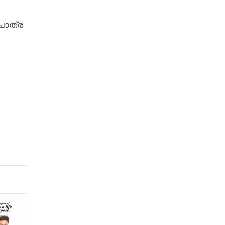
പാത്ര