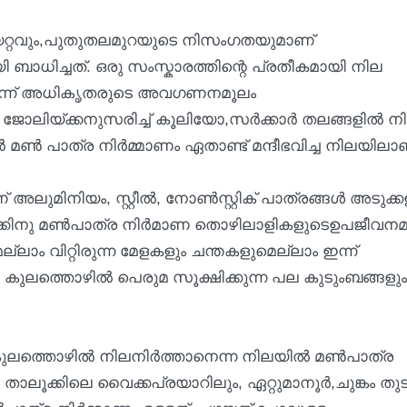
യറ്റവും,പുതുതലമുറയുടെ നിസംഗതയുമാണ്
ധിച്ചത്. ഒരു സംസ്കാരത്തിന്റെ പ്രതീകമായി നില
 ഇന്ന് അധികൃതരുടെ അവഗണനമൂലം
ന ജോലിയ്ക്കനുസരിച്ച് കൂലിയോ,സർക്കാർ തലങ്ങളിൽ നിന
മൺ പാത്ര നിർമ്മാണം ഏതാണ്ട് മന്ദീഭവിച്ച നിലയിലാ
അലുമിനിയം, സ്റ്റീൽ, നോൺസ്റ്റിക് പാത്രങ്ങൾ അടുക്ക
കിനു മൺപാത്ര നിർമാണ തൊഴിലാളികളുടെഉപജീവനമാ
്ലാം വിറ്റിരുന്ന മേളകളും ചന്തകളുമെല്ലാം ഇന്ന്
ുലത്തൊഴിൽ പെരുമ സൂക്ഷിക്കുന്ന പല കുടുംബങ്ങളും
 കുലത്തൊഴിൽ നിലനിർത്താനെന്ന നിലയിൽ മൺപാത്ര
ം താലൂക്കിലെ വൈക്കപ്രയാറിലും, ഏറ്റുമാനൂർ,ചു
ങ്കം തു