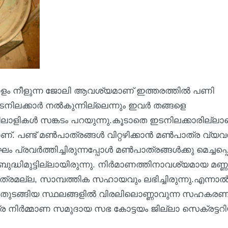
ോളം നീളുന്ന ജോലി ആവശ്യമാണ് ഇത്തരത്തിൽ പണി
ഇടനിലക്കാർ നൽകുന്നില്ലെന്നും ഇവർ തങ്ങളെ
ഴിലാളികൾ സങ്കടം പറയുന്നു.കൂടാതെ ഇടനിലക്കാരില്ല
മാണ്. പണ്ട് മൺപാത്രങ്ങൾ വിറ്റഴിക്കാൻ മൺപാത്ര വ്
വർത്തിച്ചിരുന്നപ്പോൾ മൺപാത്രങ്ങൾക്കു മെച്ചപ്പെട
ബുദ്ധിമുട്ടില്ലായിരുന്നു. നിർമാണത്തിനാവശ്യമായ മണ്ണ
ാത്രമല്ല, സാമ്പത്തിക സഹായവും ലഭിച്ചിരുന്നു.എന്നാ
ക്കം, തുടങ്ങിയ സ്ഥലങ്ങളിൽ വിരലിലൊണ്ണാവുന്ന സഹകര
്ര നിർമ്മാണ സമുദായ സഭ കോട്ടയം ജില്ലാ സെക്രട്ട