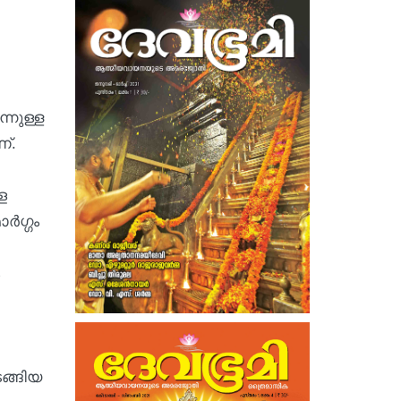
്നുള്ള
ണ്.
ള
ർഗ്ഗം
ടങ്ങിയ