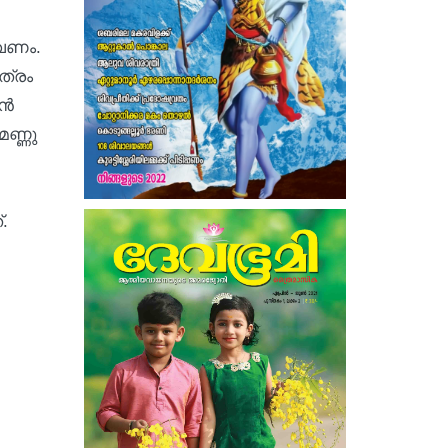
വേണം.
ത്രം
ാൻ
ണ്ണു
്.