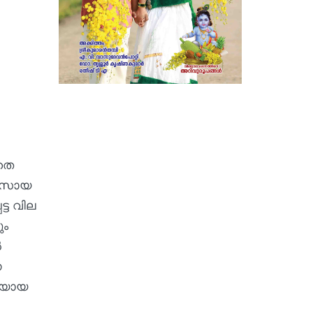
ാതെ
യവസായ
്ട വില
ും
ൽ
ണ
റിയായ