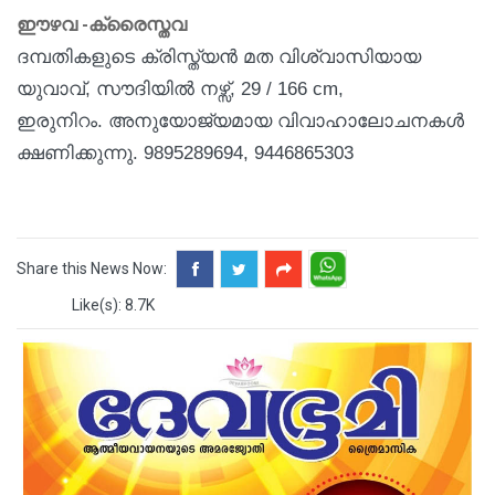
ഈഴവ -ക്രൈസ്തവ
ദമ്പതികളുടെ ക്രിസ്ത്യന്‍ മത വിശ്വാസിയായ
യുവാവ്, സൗദിയില്‍ നഴ്സ്, 29 / 166 cm,
ഇരുനിറം
.
അനുയോജ്യമായ
വിവാഹാലോചനകള്‍
ക്ഷണിക്കുന്നു.
9895289694, 9446865303
Share this News Now:
Like(s): 8.7K