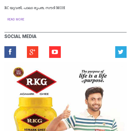
RC യുവതി, പാലാ രൂപത, സൗദി MOH
READ MORE
SOCIAL MEDIA