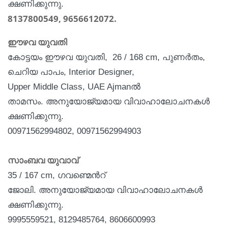
ക്ഷണിക്കുന്നു.
8137800549, 9656612072.
ഈഴവ യുവതി
കോട്ടയം ഈഴവ യുവതി,
26 / 168 cm,
പുണര്‍തം,
ചെറിയ പാപം, Interior Designer,
Upper Middle Class, UAE Ajman
ല്‍
താമസം
.
അനുയോജ്യമായ
വിവാഹാലോചനകള്‍
ക്ഷണിക്കുന്നു.
00971562994802, 00971562994903
സാംബവ യുവാവ്
35 / 167 cm,
ഗവണ്മെന്‍റ്
ജോലി
.
അനുയോജ്യമായ
വിവാഹാലോചനകള്‍
ക്ഷണിക്കുന്നു.
9995559521, 8129485764, 8606600993